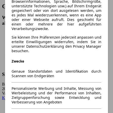
Browserinformationen, Sprache, Bildschirmgröße,
Gebrauchte Skoda nach Modellen
unterstützte Technologien usw.) auf Ihrem Endgerät
gespeichert oder von dort ausgelesen werden, um
es jedes Mal wiederzuerkennen, wenn es eine App
Wähle ein Modell und gelange direkt zu den
oder einer Webseite aufruft. Dies geschieht für
aktuellen Skoda Gebrauchtwagen-Angeboten.
einen oder mehrere der hier aufgeführten
Verarbeitungszwecke.
Sie können Ihre Präferenzen jederzeit anpassen und
erteilte Einwilligungen widerrufen, indem Sie in
unserer Datenschutzerklärung den Privacy Manager
besuchen.
Zwecke
Genaue Standortdaten und Identifikation durch
Skoda Citigo
Scannen von Endgeräten
Baujahr:
Personalisierte Werbung und Inhalte, Messung von
2012 - 2021
Werbeleistung und der Performance von Inhalten,
Varianten:
Zielgruppenforschung sowie Entwicklung und
Kleinwagen
Verbesserung von Angeboten