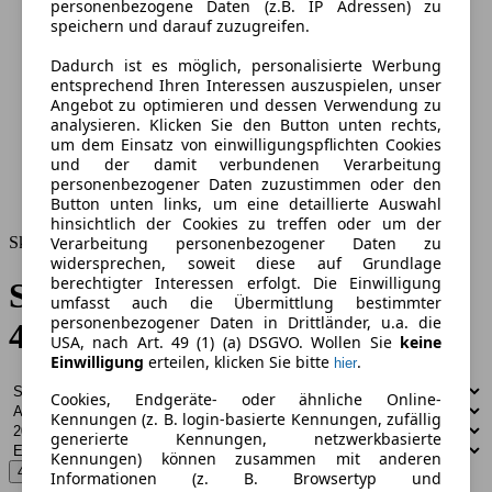
personenbezogene Daten (z.B. IP Adressen) zu
speichern und darauf zuzugreifen.
Dadurch ist es möglich, personalisierte Werbung
entsprechend Ihren Interessen auszuspielen, unser
Angebot zu optimieren und dessen Verwendung zu
analysieren. Klicken Sie den Button unten rechts,
um dem Einsatz von einwilligungspflichten Cookies
und der damit verbundenen Verarbeitung
personenbezogener Daten zuzustimmen oder den
Button unten links, um eine detaillierte Auswahl
hinsichtlich der Cookies zu treffen oder um der
Skoda Gebrauchtwagen
Verarbeitung personenbezogener Daten zu
widersprechen, soweit diese auf Grundlage
berechtigter Interessen erfolgt. Die Einwilligung
Skoda Gebrauchtwagen –
umfasst auch die Übermittlung bestimmter
personenbezogener Daten in Drittländer, u.a. die
43.315 Angebote vergleichen
USA, nach Art. 49 (1) (a) DSGVO. Wollen Sie
keine
Einwilligung
erteilen, klicken Sie bitte
.
hier
Cookies, Endgeräte- oder ähnliche Online-
Kennungen (z. B. login-basierte Kennungen, zufällig
generierte Kennungen, netzwerkbasierte
Kennungen) können zusammen mit anderen
43.315 Treffer
Informationen (z. B. Browsertyp und