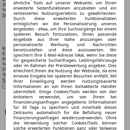
ähnliche Tools auf unserer Webseite, um Ihnen
2023 - 2026
erweiterte Seitenfunktionen anzubieten und ein
Varianten:
verbessertes Nutzungserlebnis zu gewährleisten.
SUV / Pickup
Durch diese erweiterten Funktionalitäten
ermöglichen wir die Personalisierung unseres
Angebotes - etwa, um Ihre Suchvorgänge bei einem
späteren Besuch fortzusetzen, Ihnen passende
Angebote aus Ihrer Nähe anzuzeigen oder
personalisierte Werbung und Nachrichten
Kraftstoff:
bereitzustellen und diese auszuwerten. Wir
Elektro
speichern Ihre E-Mail-Adresse lokal, wenn Sie diese
Preise:
für gespeicherte Suchanfragen, Lieblingsfahrzeuge
Von 200 € bis 59.808 €
oder im Rahmen der Preisbewertung angeben. Dies
Durchschnittspreis:
erleichtert Ihnen die Nutzung der Webseite, da eine
36.883 €
erneute Eingabe bei späteren Besuchen entfällt. Mit
971 Treffer
Ihrer Einwilligung werden nutzungsbasierte
Informationen an von Ihnen kontaktierte Händler
übermittelt. Einige Cookies/Tools werden von den
Anbietern verwendet, um von Ihnen bei
Finanzierungsanfragen angegebene Informationen
für 30 Tage zu speichern und innerhalb dieses
Zeitraums automatisch für die Befüllung neuer
Finanzierungsanfragen wiederzuverwenden. Ohne
die Verwendung solcher Cookies/Tools können
solche erweiterten Funktionen ganz oder teilweise