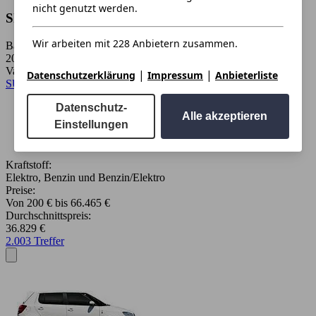
nicht genutzt werden.
Skoda Enyaq
Wir arbeiten mit 228 Anbietern zusammen.
Baujahr:
2020 - 2026
Varianten:
|
|
Datenschutzerklärung
Impressum
Anbieterliste
SUV / Pickup
Datenschutz-
Alle akzeptieren
Einstellungen
Kraftstoff:
Elektro, Benzin und Benzin/Elektro
Preise:
Von 200 € bis 66.465 €
Durchschnittspreis:
36.829 €
2.003 Treffer