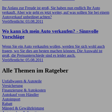
Ihr Anlass zur Freude ist groß, Sie haben nun endlich Ihr Auto
verkauft. Aber wie geht es jetzt weiter, auf was sollten Sie bei einem
Autoverkauf unbedingt achten?
Veröffentlicht: 03.08.2011
Wo kann ich mein Auto verkaufen? - Sinnvolle
Vorschläge
Wenn Sie ein Auto verkaufen wollen, werden Sie sich wohl auch
fragen, wo Sie dies am besten machen können. Die Auswahl ist
groß, die Preisunterschiede sind es leider auch.
Veröffentlicht: 05.08.2011
Alle Themen im Ratgeber
Unfallwagen & Autoteile
Versicherung
Finanzierung & Autokosten
Autokauf vom Händler
Autoimport
Rabatt
Mängel & Gewährleistung