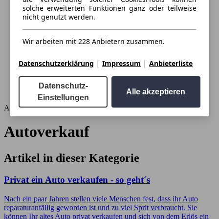
solche erweiterten Funktionen ganz oder teilweise
nicht genutzt werden.
Wir arbeiten mit 228 Anbietern zusammen.
|
|
Datenschutzerklärung
Impressum
Anbieterliste
Datenschutz-
Alle akzeptieren
Einstellungen
Autoverkauf
Autoverkauf
Artikel in dieser Kategorie
Privat ein Auto verkaufen - so geht´s
Nach ein paar Jahren stellen viele Menschen fest, dass ihr Auto
reparaturanfällig geworden ist und zu viel Sprit verbraucht. Sie
können Ihr altes Auto privat verkaufen und sich von dem Erlös ein