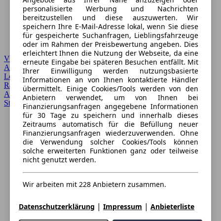
personalisierte Werbung und Nachrichten
bereitzustellen und diese auszuwerten. Wir
speichern Ihre E-Mail-Adresse lokal, wenn Sie diese
für gespeicherte Suchanfragen, Lieblingsfahrzeuge
oder im Rahmen der Preisbewertung angeben. Dies
erleichtert Ihnen die Nutzung der Webseite, da eine
VW
erneute Eingabe bei späteren Besuchen entfällt. Mit
Autoverkauf
›
Ihrer Einwilligung werden nutzungsbasierte
Leasing
›
Informationen an von Ihnen kontaktierte Händler
Ratgeber
›
übermittelt. Einige Cookies/Tools werden von den
Anmelden
›
Anbietern verwendet, um von Ihnen bei
Startseite
Finanzierungsanfragen angegebene Informationen
für 30 Tage zu speichern und innerhalb dieses
Zeitraums automatisch für die Befüllung neuer
Finanzierungsanfragen wiederzuverwenden. Ohne
die Verwendung solcher Cookies/Tools können
solche erweiterten Funktionen ganz oder teilweise
nicht genutzt werden.
Wir arbeiten mit 228 Anbietern zusammen.
|
|
Datenschutzerklärung
Impressum
Anbieterliste