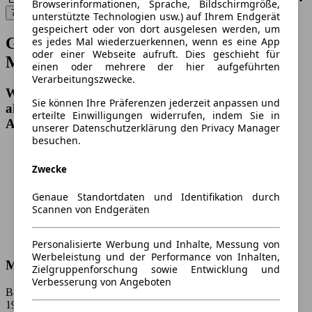
Browserinformationen, Sprache, Bildschirmgröße,
73.271 Treffer
unterstützte Technologien usw.) auf Ihrem Endgerät
gespeichert oder von dort ausgelesen werden, um
Gebrauchte Mercedes-Benz nach
es jedes Mal wiederzuerkennen, wenn es eine App
oder einer Webseite aufruft. Dies geschieht für
Modellen
einen oder mehrere der hier aufgeführten
Verarbeitungszwecke.
Wähle ein Modell und gelange direkt zu den
Sie können Ihre Präferenzen jederzeit anpassen und
aktuellen Mercedes-Benz Gebrauchtwagen-
erteilte Einwilligungen widerrufen, indem Sie in
Angeboten.
unserer Datenschutzerklärung den Privacy Manager
besuchen.
Zwecke
Genaue Standortdaten und Identifikation durch
Scannen von Endgeräten
Personalisierte Werbung und Inhalte, Messung von
Werbeleistung und der Performance von Inhalten,
Mercedes-Benz A-Klasse
Zielgruppenforschung sowie Entwicklung und
Verbesserung von Angeboten
Baujahr:
1950 - 2026