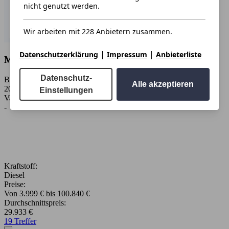
nicht genutzt werden.
Wir arbeiten mit 228 Anbietern zusammen.
|
|
Datenschutzerklärung
Impressum
Anbieterliste
Mercedes-Benz Atego
Datenschutz-
Baujahr:
Alle akzeptieren
2000 - 2026
Einstellungen
Varianten:
-
Kraftstoff:
Diesel
Preise:
Von 3.999 € bis 100.840 €
Durchschnittspreis:
29.933 €
19 Treffer