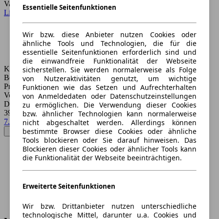
Varianten:
Essentielle Seitenfunktionen
Limousine
,
Kleinwagen
Wir bzw. diese Anbieter nutzen Cookies oder
ähnliche Tools und Technologien, die für die
essentielle Seitenfunktionen erforderlich sind und
die einwandfreie Funktionalität der Webseite
Kraftstoff:
sicherstellen. Sie werden normalerweise als Folge
Benzin, Diesel und Benzin/Elektro
von Nutzeraktivitäten genutzt, um wichtige
Preise:
Funktionen wie das Setzen und Aufrechterhalten
Von 200 € bis 195.000 €
von Anmeldedaten oder Datenschutzeinstellungen
Durchschnittspreis:
zu ermöglichen. Die Verwendung dieser Cookies
39.602 €
bzw. ähnlicher Technologien kann normalerweise
7.902 Treffer
nicht abgeschaltet werden. Allerdings können
bestimmte Browser diese Cookies oder ähnliche
Tools blockieren oder Sie darauf hinweisen. Das
Blockieren dieser Cookies oder ähnlicher Tools kann
die Funktionalität der Webseite beeinträchtigen.
Erweiterte Seitenfunktionen
Wir bzw. Drittanbieter nutzen unterschiedliche
technologische Mittel, darunter u.a. Cookies und