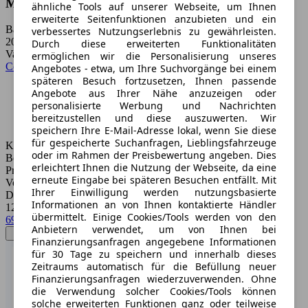
Mercedes-Benz AMG GT
ähnliche Tools auf unserer Webseite, um Ihnen
erweiterte Seitenfunktionen anzubieten und ein
Baujahr:
verbessertes Nutzungserlebnis zu gewährleisten.
2013 - 2026
Durch diese erweiterten Funktionalitäten
Varianten:
ermöglichen wir die Personalisierung unseres
Coupe / Sportwagen
Angebotes - etwa, um Ihre Suchvorgänge bei einem
späteren Besuch fortzusetzen, Ihnen passende
Angebote aus Ihrer Nähe anzuzeigen oder
personalisierte Werbung und Nachrichten
bereitzustellen und diese auszuwerten. Wir
speichern Ihre E-Mail-Adresse lokal, wenn Sie diese
für gespeicherte Suchanfragen, Lieblingsfahrzeuge
Kraftstoff:
oder im Rahmen der Preisbewertung angeben. Dies
Benzin und Benzin/Elektro
erleichtert Ihnen die Nutzung der Webseite, da eine
Preise:
erneute Eingabe bei späteren Besuchen entfällt. Mit
Von 49.990 € bis 3.451.000 €
Ihrer Einwilligung werden nutzungsbasierte
Durchschnittspreis:
Informationen an von Ihnen kontaktierte Händler
129.311 €
übermittelt. Einige Cookies/Tools werden von den
696 Treffer
Anbietern verwendet, um von Ihnen bei
Finanzierungsanfragen angegebene Informationen
für 30 Tage zu speichern und innerhalb dieses
Zeitraums automatisch für die Befüllung neuer
Finanzierungsanfragen wiederzuverwenden. Ohne
die Verwendung solcher Cookies/Tools können
solche erweiterten Funktionen ganz oder teilweise