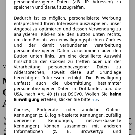
personenbezogene Daten (z.B. IP Adressen) zu
speichern und darauf zuzugreifen.
Dadurch ist es möglich, personalisierte Werbung
entsprechend Ihren Interessen auszuspielen, unser
Angebot zu optimieren und dessen Verwendung zu
analysieren. Klicken Sie den Button unten rechts,
um dem Einsatz von einwilligungspflichten Cookies
und der damit verbundenen Verarbeitung
personenbezogener Daten zuzustimmen oder den
Button unten links, um eine detaillierte Auswahl
hinsichtlich der Cookies zu treffen oder um der
Mercedes-Benz Gebrauchtwagen
Verarbeitung personenbezogener Daten zu
widersprechen, soweit diese auf Grundlage
berechtigter Interessen erfolgt. Die Einwilligung
Mercedes-Benz
umfasst auch die Übermittlung bestimmter
personenbezogener Daten in Drittländer, u.a. die
Gebrauchtwagen – 73.271
USA, nach Art. 49 (1) (a) DSGVO. Wollen Sie
keine
Einwilligung
erteilen, klicken Sie bitte
.
hier
Angebote vergleichen
Cookies, Endgeräte- oder ähnliche Online-
Kennungen (z. B. login-basierte Kennungen, zufällig
generierte Kennungen, netzwerkbasierte
Kennungen) können zusammen mit anderen
Informationen (z. B. Browsertyp und