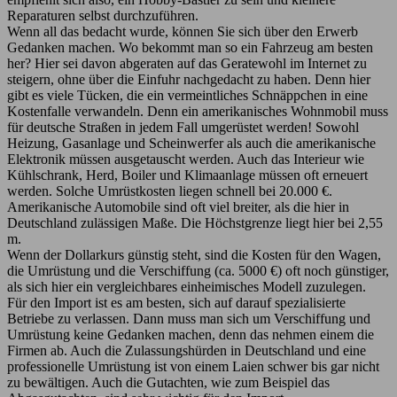
Reparaturen selbst durchzuführen.
Wenn all das bedacht wurde, können Sie sich über den Erwerb
Gedanken machen. Wo bekommt man so ein Fahrzeug am besten
her? Hier sei davon abgeraten auf das Geratewohl im Internet zu
steigern, ohne über die Einfuhr nachgedacht zu haben. Denn hier
gibt es viele Tücken, die ein vermeintliches Schnäppchen in eine
Kostenfalle verwandeln. Denn ein amerikanisches Wohnmobil muss
für deutsche Straßen in jedem Fall umgerüstet werden! Sowohl
Heizung, Gasanlage und Scheinwerfer als auch die amerikanische
Elektronik müssen ausgetauscht werden. Auch das Interieur wie
Kühlschrank, Herd, Boiler und Klimaanlage müssen oft erneuert
werden. Solche Umrüstkosten liegen schnell bei 20.000 €.
Amerikanische Automobile sind oft viel breiter, als die hier in
Deutschland zulässigen Maße. Die Höchstgrenze liegt hier bei 2,55
m.
Wenn der Dollarkurs günstig steht, sind die Kosten für den Wagen,
die Umrüstung und die Verschiffung (ca. 5000 €) oft noch günstiger,
als sich hier ein vergleichbares einheimisches Modell zuzulegen.
Für den Import ist es am besten, sich auf darauf spezialisierte
Betriebe zu verlassen. Dann muss man sich um Verschiffung und
Umrüstung keine Gedanken machen, denn das nehmen einem die
Firmen ab. Auch die Zulassungshürden in Deutschland und eine
professionelle Umrüstung ist von einem Laien schwer bis gar nicht
zu bewältigen. Auch die Gutachten, wie zum Beispiel das