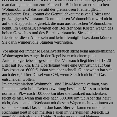
man darin ja nicht nur zum Fahren ist. Bei einem amerikanischen
Wohnmobil wird das Gefühl der grenzelosen Freiheit gleich
mitgeliefert. Dazu kommt die Gemütlichkeit massiven Holzes und
großzügigem Wohnraum. Denn in diesen Wohnmobilen wird nicht
auf die Klapptechnik gesetzt, die man aus deutschen Wohnmobilen
kennt. Im Gegenzug erwarten den Besitzer hohe Kosten wegen des
hohen Gewichtes und des Benzinverbrauchs. Sie sollten ein
Liebhaber dieser Autos sein und kein Pfennigfuchser, dann können
Sie darin wundervolle Stunden verbringen.
Vor allem der immense Benzinverbrauch sticht beim amerikanischen
Wohnwagen ins Auge. In der Regel ist er mit einem guten
Automatikgetriebe ausgestattet. Der Verbrauch liegt hier bei 18-20
Liter auf 100 km. Eine Überlegung wäre eine Umrüstung auf Gas.
Das kostet ca. 6000 €, lohnt sich aber schnell. Gut bewährt hat sich
auch der 6,5 Liter Diesel von GM, wenn Sie sich nicht für Gas
entscheiden wollen.
Im amerikanischen Wohnmobil sind Lkw-Motoren verbaut, was
Ihnen eine sehr hohe Lebenserwartung beschert. Muss man beim
normalen Pkw nach 100.000 km über die Laufzeit nachdenken,
reicht es hier, wenn man dies nach 800.000 km tut. Aber das heißt
nicht, dass man die Werkstatt mit diesem Wagen nicht von innen zu
sehen bekommt. Das kann durchaus öfter vorkommen und die
Rechnung liegt in den meisten Fällen im vierstelligen Bereich. Es
empfiehlt sich also, ein Hobby-Bastler zu sein und kleinere