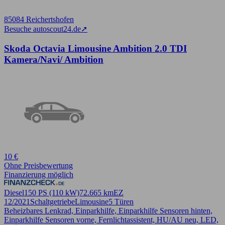
85084 Reichertshofen
Besuche autoscout24.de
➚
Skoda Octavia Limousine Ambition 2.0 TDI
Kamera/Navi/ Ambition
10 €
Ohne Preisbewertung
Finanzierung möglich
Diesel
150 PS (110 kW)
72.665 km
EZ
12/2021
Schaltgetriebe
Limousine
5 Türen
Beheizbares Lenkrad, Einparkhilfe, Einparkhilfe Sensoren hinten,
Einparkhilfe Sensoren vorne, Fernlichtassistent, HU/AU neu, LED,