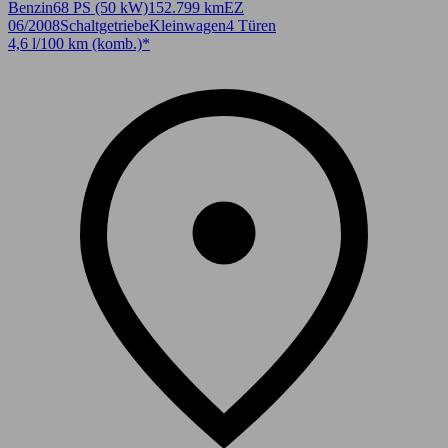
Benzin
68 PS (50 kW)
152.799 km
EZ
06/2008
Schaltgetriebe
Kleinwagen
4 Türen
4,6 l/100 km (komb.)*