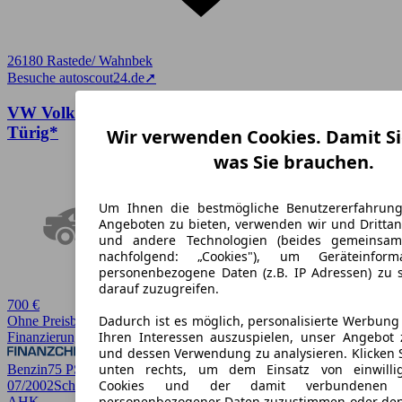
26180 Rastede/ Wahnbek
Besuche autoscout24.de
➚
VW Volkswagen Golf IV 1.4 Special*AHK*Klima*4
Türig*
Wir verwenden Cookies. Damit Si
was Sie brauchen.
Um Ihnen die bestmögliche Benutzererfahrun
Angeboten zu bieten, verwenden wir und Drittan
und andere Technologien (beides gemeinsa
nachfolgend: „Cookies"), um Geräteinfor
personenbezogene Daten (z.B. IP Adressen) zu 
darauf zuzugreifen.
700 €
Dadurch ist es möglich, personalisierte Werbun
Ohne Preisbewertung
Ihren Interessen auszuspielen, unser Angebot 
Finanzierung möglich
und dessen Verwendung zu analysieren. Klicken 
unten rechts, um dem Einsatz von einwillig
Benzin
75 PS (55 kW)
199.499 km
EZ
Cookies und der damit verbundenen V
07/2002
Schaltgetriebe
Limousine
5 Türen
personenbezogener Daten zuzustimmen oder den
AHK