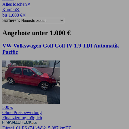
Alles löschen
✕
Kaufen
✕
bis 1.000 €
✕
Sortieren:
Angebote unter 1.000 €
VW Volkswagen Golf Golf IV 1.9 TDI Automatik
Pacific
500 €
Ohne Preisbewertung
Finanzierung möglich
Diesel
101 PS (74 kW)
215.887 km
EZ