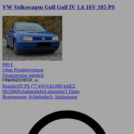
VW Volkswagen Golf Golf IV 1.6 16V 105 PS
999 €
Ohne Preisbewertung
Finanzierung möglich
Benzin
105 PS (77 kW)
142.000 km
EZ
08/2000
Schaltgetriebe
Limousine
5 Türen
Regensensor, Schiebedach, Sitzheizung