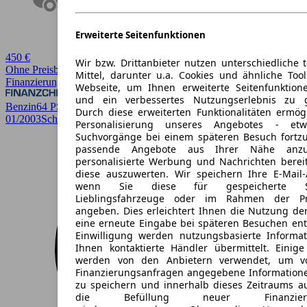
Erweiterte Seitenfunktionen
450 €
Wir bzw. Drittanbieter nutzen unterschiedliche 
Ohne Preisbewertung
Mittel, darunter u.a. Cookies und ähnliche Too
Finanzierung möglich
Webseite, um Ihnen erweiterte Seitenfunktion
und ein verbessertes Nutzungserlebnis zu g
Benzin
64 PS (47 kW)
193.799 km
EZ
Durch diese erweiterten Funktionalitäten ermög
01/2003
Schaltgetriebe
Limousine
5 Türen
Personalisierung unseres Angebotes - e
Suchvorgänge bei einem späteren Besuch fortzu
passende Angebote aus Ihrer Nähe anzu
personalisierte Werbung und Nachrichten berei
diese auszuwerten. Wir speichern Ihre E-Mail-
wenn Sie diese für gespeicherte Suc
Lieblingsfahrzeuge oder im Rahmen der Pr
angeben. Dies erleichtert Ihnen die Nutzung de
eine erneute Eingabe bei späteren Besuchen entfä
Einwilligung werden nutzungsbasierte Informa
Ihnen kontaktierte Händler übermittelt. Einige
werden von den Anbietern verwendet, um v
Finanzierungsanfragen angegebene Informatione
zu speichern und innerhalb dieses Zeitraums a
die Befüllung neuer Finanzierun