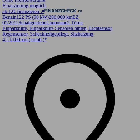
Finanzierung möglich
ab 12€ finanzieren ↗
Benzin
122 PS (90 kW)
206.000 km
EZ
05/2011
Schaltgetriebe
Limousine
2 Türen
Einparkhilfe, Einparkhilfe Sensoren hinten, Lichtsensor,
Regensensor, Scheckheftgepflegt, Sitzheizung
4,5 l/100 km (komb.)*