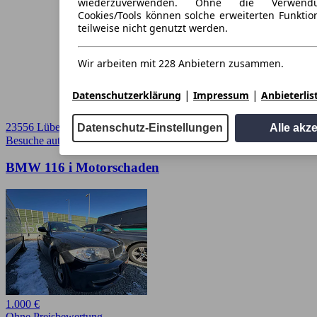
wiederzuverwenden. Ohne die Verwend
Cookies/Tools können solche erweiterten Funkti
teilweise nicht genutzt werden.
Wir arbeiten mit 228 Anbietern zusammen.
|
|
Datenschutzerklärung
Impressum
Anbieterlis
23556 Lübeck
Datenschutz-Einstellungen
Alle akz
Besuche autoscout24.de
➚
BMW 116 i Motorschaden
1.000 €
Ohne Preisbewertung