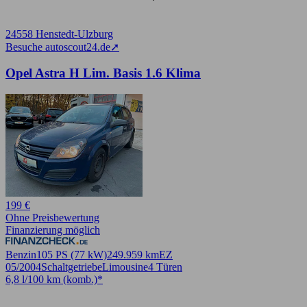
24558 Henstedt-Ulzburg
Besuche autoscout24.de
➚
Opel Astra H Lim. Basis 1.6 Klima
199 €
Ohne Preisbewertung
Finanzierung möglich
Benzin
105 PS (77 kW)
249.959 km
EZ
05/2004
Schaltgetriebe
Limousine
4 Türen
6,8 l/100 km (komb.)*