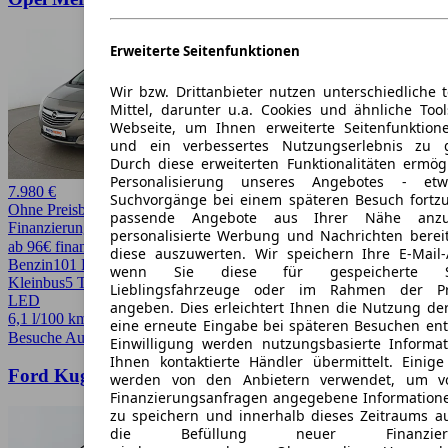
Erweiterte Seitenfunktionen
Wir bzw. Drittanbieter nutzen unterschiedliche 
Mittel, darunter u.a. Cookies und ähnliche Too
Webseite, um Ihnen erweiterte Seitenfunktion
und ein verbessertes Nutzungserlebnis zu g
Durch diese erweiterten Funktionalitäten ermög
Personalisierung unseres Angebotes - e
7.980 €
Suchvorgänge bei einem späteren Besuch fortzu
Ohne Preisbewertung
passende Angebote aus Ihrer Nähe anzu
Finanzierung möglich
personalisierte Werbung und Nachrichten berei
ab 96€ finanzieren ↗
diese auszuwerten. Wir speichern Ihre E-Mail-
Benzin
101 PS (74 kW)
98.260 km
EZ -/2015
Schaltgetriebe
Van /
wenn Sie diese für gespeicherte Suc
Kleinbus
5 Türen
Lieblingsfahrzeuge oder im Rahmen der Pr
LED
angeben. Dies erleichtert Ihnen die Nutzung de
6,1 l/100 km (komb.)* · 140 g/km CO2*
eine erneute Eingabe bei späteren Besuchen entfä
Besuche Autohero
➚
Einwilligung werden nutzungsbasierte Informa
Ihnen kontaktierte Händler übermittelt. Einige
Ford Kuga 1.5 EcoBoost Trend
werden von den Anbietern verwendet, um v
Finanzierungsanfragen angegebene Informatione
zu speichern und innerhalb dieses Zeitraums a
die Befüllung neuer Finanzierun