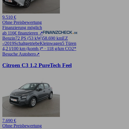
9.510 €
Ohne Preisbewertung
Finanzierung möglich
ab 116€ finanzieren ↗
Benzin
72 PS (53 kW)
58.690 km
EZ
-/2019
Schaltgetriebe
Kleinwagen
5 Türen
4,2 l/100 km (komb.)* · 118 g/km CO2*
Besuche Autohero
➚
Citroen C3 1.2 PureTech Feel
7.690 €
Ohne Preisbewertung