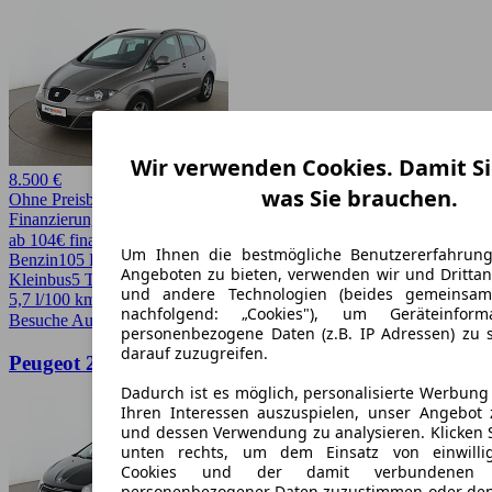
Wir verwenden Cookies. Damit Si
8.500 €
was Sie brauchen.
Ohne Preisbewertung
Finanzierung möglich
ab 104€ finanzieren ↗
Um Ihnen die bestmögliche Benutzererfahrun
Benzin
105 PS (77 kW)
76.430 km
EZ -/2015
Schaltgetriebe
Van /
Angeboten zu bieten, verwenden wir und Drittan
Kleinbus
5 Türen
und andere Technologien (beides gemeinsa
5,7 l/100 km (komb.)* · 132 g/km CO2*
nachfolgend: „Cookies"), um Geräteinfor
Besuche Autohero
➚
personenbezogene Daten (z.B. IP Adressen) zu 
darauf zuzugreifen.
Peugeot 208 1.2 e-VTi Active
Dadurch ist es möglich, personalisierte Werbun
Ihren Interessen auszuspielen, unser Angebot 
und dessen Verwendung zu analysieren. Klicken 
unten rechts, um dem Einsatz von einwillig
Cookies und der damit verbundenen V
personenbezogener Daten zuzustimmen oder den