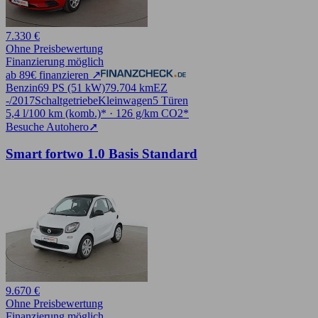
7.330 €
Ohne Preisbewertung
Finanzierung möglich
ab 89€ finanzieren ↗
Benzin
69 PS (51 kW)
79.704 km
EZ
-/2017
Schaltgetriebe
Kleinwagen
5 Türen
5,4 l/100 km (komb.)* · 126 g/km CO2*
Besuche Autohero
➚
Smart fortwo 1.0 Basis Standard
9.670 €
Ohne Preisbewertung
Finanzierung möglich