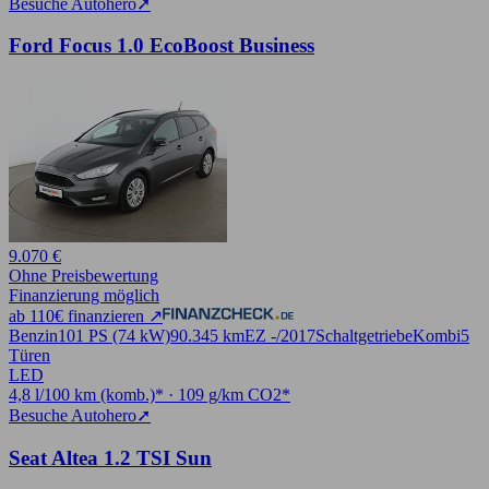
Besuche Autohero
➚
Ford Focus 1.0 EcoBoost Business
9.070 €
Ohne Preisbewertung
Finanzierung möglich
ab 110€ finanzieren ↗
Benzin
101 PS (74 kW)
90.345 km
EZ -/2017
Schaltgetriebe
Kombi
5
Türen
LED
4,8 l/100 km (komb.)* · 109 g/km CO2*
Besuche Autohero
➚
Seat Altea 1.2 TSI Sun