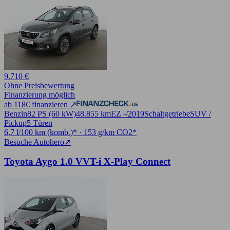
9.710 €
Ohne Preisbewertung
Finanzierung möglich
ab 118€ finanzieren ↗
Benzin
82 PS (60 kW)
48.855 km
EZ -/2019
Schaltgetriebe
SUV /
Pickup
5 Türen
6,7 l/100 km (komb.)* · 153 g/km CO2*
Besuche Autohero
➚
Toyota Aygo 1.0 VVT-i X-Play Connect