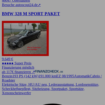
46047 Oberhausen
Besuche autoscout24.de
➚
BMW 328 M SPORT PAKET
9.649 €
●●●●● Super Preis
Finanzierung möglich
ab 117€ finanzieren ↗
Benzin
193 PS (142 kW)
191.000 km
EZ 08/1995
Automatik
Cabrio /
Roadster
Elektrische Sitze, HU/AU neu, Lederausstattung, Lordosenstütze,
Scheckheftgepflegt, Sitzheizung, Sportpaket, Sportsitze,
Xenonscheinwerfer