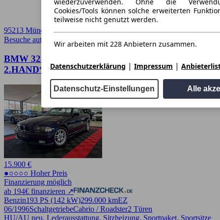
wiederzuverwenden. Ohne die Verwend
Cookies/Tools können solche erweiterten Funkti
teilweise nicht genutzt werden.
95213 Münchberg, St
Besuche autoscout24.de
➚
Wir arbeiten mit 228 Anbietern zusammen.
BMW 328 CI*CABRIO*M-PAKET*AUS
|
|
Datenschutzerklärung
Impressum
Anbieterlis
2.HAND*TOP ZUSTAND
Datenschutz-Einstellungen
Alle akz
15.900 €
●○○○○ Hoher Preis
Finanzierung möglich
ab 194€ finanzieren ↗
Benzin
193 PS (142 kW)
299.000 km
EZ
06/1996
Schaltgetriebe
Cabrio / Roadster
2 Türen
HU/AU neu, Lederausstattung, Sitzheizung, Sportpaket, Sportsitze