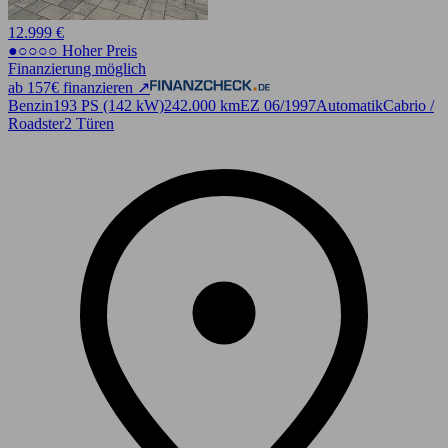
12.999 €
●○○○○ Hoher Preis
Finanzierung möglich
ab 157€ finanzieren ↗
Benzin
193 PS (142 kW)
242.000 km
EZ 06/1997
Automatik
Cabrio /
Roadster
2 Türen