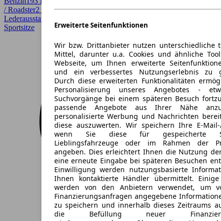
Benzin
193 PS (142 kW)
23.500 km
EZ 03/1998
Schaltgetriebe
Cabrio
/ Roadster
2 Türen
Lederausstattung, Scheckheftgepflegt, Sitzheizung, Sportpaket,
Erweiterte Seitenfunktionen
Sportsitze
Wir bzw. Drittanbieter nutzen unterschiedliche 
Mittel, darunter u.a. Cookies und ähnliche Too
Webseite, um Ihnen erweiterte Seitenfunktion
und ein verbessertes Nutzungserlebnis zu g
Durch diese erweiterten Funktionalitäten ermög
Personalisierung unseres Angebotes - e
Suchvorgänge bei einem späteren Besuch fortzu
passende Angebote aus Ihrer Nähe anzu
personalisierte Werbung und Nachrichten berei
diese auszuwerten. Wir speichern Ihre E-Mail-
wenn Sie diese für gespeicherte Suc
Lieblingsfahrzeuge oder im Rahmen der Pr
angeben. Dies erleichtert Ihnen die Nutzung de
eine erneute Eingabe bei späteren Besuchen entfä
Einwilligung werden nutzungsbasierte Informa
Ihnen kontaktierte Händler übermittelt. Einige
werden von den Anbietern verwendet, um v
Finanzierungsanfragen angegebene Informatione
zu speichern und innerhalb dieses Zeitraums a
die Befüllung neuer Finanzierun