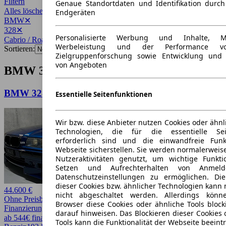
Filtern
Genaue Standortdaten und Identifikation durc
Alles löschen
✕
Endgeräten
BMW
✕
328
✕
Personalisierte Werbung und Inhalte, 
Cabrio / Roadster
✕
Werbeleistung und der Performance vo
Sortieren:
Zielgruppenforschung sowie Entwicklung und
von Angeboten
BMW 328 Cabrio / Roadster Angebote
BMW 328 328i E36 Sport Edition Hamann STW
Essentielle Seitenfunktionen
Wir bzw. diese Anbieter nutzen Cookies oder ähnl
Technologien, die für die essentielle Seit
erforderlich sind und die einwandfreie Funkt
Webseite sicherstellen. Sie werden normalerweise
Nutzeraktivitäten genutzt, um wichtige Funkt
Setzen und Aufrechterhalten von Anmeld
Datenschutzeinstellungen zu ermöglichen. D
dieser Cookies bzw. ähnlicher Technologien kann
44.600 €
nicht abgeschaltet werden. Allerdings könn
Ohne Preisbewertung
Browser diese Cookies oder ähnliche Tools block
Finanzierung möglich
darauf hinweisen. Das Blockieren dieser Cookies 
ab 544€ finanzieren ↗
Tools kann die Funktionalität der Webseite beeint