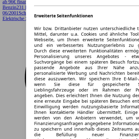
ab 96€ finanzieren ↗
Benzin
231 PS (170 kW)
270.000 km
EZ
06/2001
Schaltgetriebe
Cabrio / Roadster
2 Türen
Erweiterte Seitenfunktionen
Elektrische Sitze
Wir bzw. Drittanbieter nutzen unterschiedliche 
Mittel, darunter u.a. Cookies und ähnliche Too
Webseite, um Ihnen erweiterte Seitenfunktion
und ein verbessertes Nutzungserlebnis zu g
Durch diese erweiterten Funktionalitäten ermög
Personalisierung unseres Angebotes - e
Suchvorgänge bei einem späteren Besuch fortzu
passende Angebote aus Ihrer Nähe anzu
personalisierte Werbung und Nachrichten berei
diese auszuwerten. Wir speichern Ihre E-Mail-
wenn Sie diese für gespeicherte Suc
Lieblingsfahrzeuge oder im Rahmen der Pr
angeben. Dies erleichtert Ihnen die Nutzung de
eine erneute Eingabe bei späteren Besuchen entfä
Einwilligung werden nutzungsbasierte Informa
Ihnen kontaktierte Händler übermittelt. Einige
werden von den Anbietern verwendet, um v
Finanzierungsanfragen angegebene Informatione
zu speichern und innerhalb dieses Zeitraums a
die Befüllung neuer Finanzierun