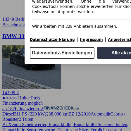
wiederzuverwenden. Ohne die Verwend
Cookies/Tools können solche erweiterten Funkti
teilweise nicht genutzt werden.
13349 Berlin
Besuche autoscout24.de
➚
Wir arbeiten mit 228 Anbietern zusammen.
BMW 330 330d M Packet Ab Werk
|
|
Datenschutzerklärung
Impressum
Anbieterlis
Datenschutz-Einstellungen
Alle akz
14.999 €
●○○○○ Hoher Preis
Finanzierung möglich
ab 182€ finanzieren ↗
Diesel
311 PS (229 kW)
238.000 km
EZ 12/2010
Automatik
Cabrio /
Roadster
2 Türen
Bi-Xenon Scheinwerfer, Einparkhilfe, Einparkhilfe Sensoren hinten,
Einparkhilfe Sensoren vorne, Elektrische Sitze, Fernlichtassistent,