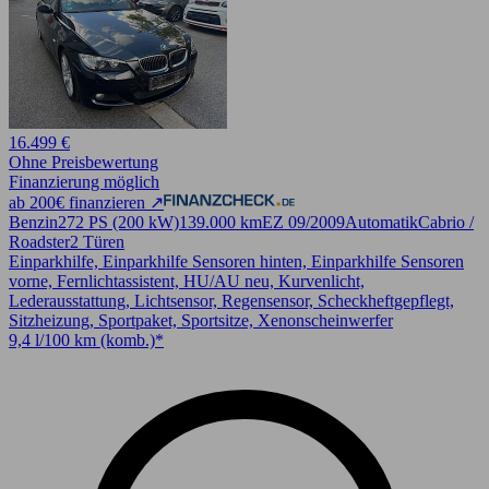
16.499 €
Ohne Preisbewertung
Finanzierung möglich
ab 200€ finanzieren ↗
Benzin
272 PS (200 kW)
139.000 km
EZ 09/2009
Automatik
Cabrio /
Roadster
2 Türen
Einparkhilfe, Einparkhilfe Sensoren hinten, Einparkhilfe Sensoren
vorne, Fernlichtassistent, HU/AU neu, Kurvenlicht,
Lederausstattung, Lichtsensor, Regensensor, Scheckheftgepflegt,
Sitzheizung, Sportpaket, Sportsitze, Xenonscheinwerfer
9,4 l/100 km (komb.)*