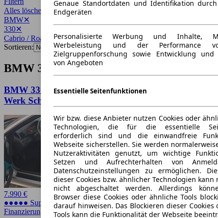
Filtern
Genaue Standortdaten und Identifikation durc
Alles löschen
✕
Endgeräten
BMW
✕
330
✕
Personalisierte Werbung und Inhalte, 
Cabrio / Roadster
✕
Werbeleistung und der Performance vo
Sortieren:
Zielgruppenforschung sowie Entwicklung und
von Angeboten
BMW 330 Cabrio / Roadster Angebote
BMW 330 BMW e46 330Ci individual M-Paket ab
Essentielle Seitenfunktionen
Werk Schalter
Wir bzw. diese Anbieter nutzen Cookies oder ähnl
Technologien, die für die essentielle Seit
erforderlich sind und die einwandfreie Funkt
Webseite sicherstellen. Sie werden normalerweise
Nutzeraktivitäten genutzt, um wichtige Funkt
Setzen und Aufrechterhalten von Anmeld
Datenschutzeinstellungen zu ermöglichen. D
dieser Cookies bzw. ähnlicher Technologien kann
nicht abgeschaltet werden. Allerdings könn
7.990 €
Browser diese Cookies oder ähnliche Tools block
●●●●● Super Preis
darauf hinweisen. Das Blockieren dieser Cookies 
Finanzierung möglich
Tools kann die Funktionalität der Webseite beeint