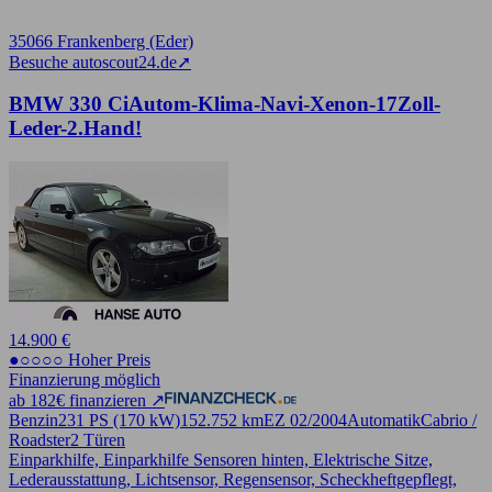
35066 Frankenberg (Eder)
Besuche autoscout24.de
➚
BMW 330 CiAutom-Klima-Navi-Xenon-17Zoll-
Leder-2.Hand!
14.900 €
●○○○○ Hoher Preis
Finanzierung möglich
ab 182€ finanzieren ↗
Benzin
231 PS (170 kW)
152.752 km
EZ 02/2004
Automatik
Cabrio /
Roadster
2 Türen
Einparkhilfe, Einparkhilfe Sensoren hinten, Elektrische Sitze,
Lederausstattung, Lichtsensor, Regensensor, Scheckheftgepflegt,