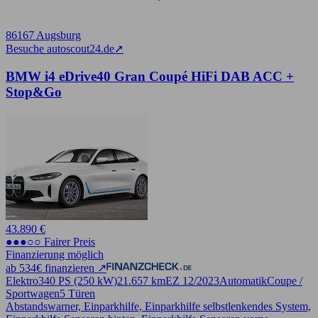
86167 Augsburg
Besuche autoscout24.de
➚
BMW i4 eDrive40 Gran Coupé HiFi DAB ACC +
Stop&Go
43.890 €
●●●○○ Fairer Preis
Finanzierung möglich
ab 534€ finanzieren ↗
Elektro
340 PS (250 kW)
21.657 km
EZ 12/2023
Automatik
Coupe /
Sportwagen
5 Türen
Abstandswarner, Einparkhilfe, Einparkhilfe selbstlenkendes System,