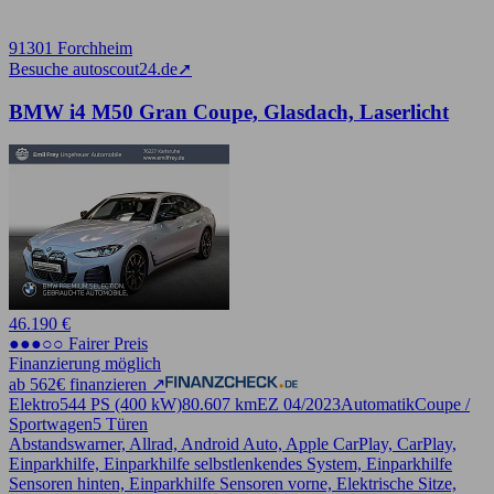
91301 Forchheim
Besuche autoscout24.de
➚
BMW i4 M50 Gran Coupe, Glasdach, Laserlicht
46.190 €
●●●○○ Fairer Preis
Finanzierung möglich
ab 562€ finanzieren ↗
Elektro
544 PS (400 kW)
80.607 km
EZ 04/2023
Automatik
Coupe /
Sportwagen
5 Türen
Abstandswarner, Allrad, Android Auto, Apple CarPlay, CarPlay,
Einparkhilfe, Einparkhilfe selbstlenkendes System, Einparkhilfe
Sensoren hinten, Einparkhilfe Sensoren vorne, Elektrische Sitze,