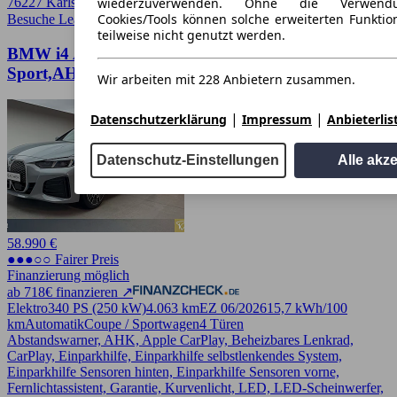
wiederzuverwenden. Ohne die Verwend
76227 Karlsruhe
Cookies/Tools können solche erweiterten Funkti
Besuche Leasingmarkt
➚
teilweise nicht genutzt werden.
BMW i4 A eDrive40 Gran Coupe M-
Sport,AHK,DAProf,Auto
Wir arbeiten mit 228 Anbietern zusammen.
|
|
Datenschutzerklärung
Impressum
Anbieterlis
Datenschutz-Einstellungen
Alle akz
58.990 €
●●●○○ Fairer Preis
Finanzierung möglich
ab 718€ finanzieren ↗
Elektro
340 PS (250 kW)
4.063 km
EZ 06/2026
15,7 kWh/100
km
Automatik
Coupe / Sportwagen
4 Türen
Abstandswarner, AHK, Apple CarPlay, Beheizbares Lenkrad,
CarPlay, Einparkhilfe, Einparkhilfe selbstlenkendes System,
Einparkhilfe Sensoren hinten, Einparkhilfe Sensoren vorne,
Fernlichtassistent, Garantie, Kurvenlicht, LED, LED-Scheinwerfer,