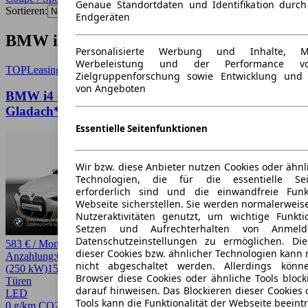
Genaue Standortdaten und Identifikation durc
Sortieren:
Endgeräten
BMW i4 Coupe / Sportwagen Angebote
Personalisierte Werbung und Inhalte, 
Werbeleistung und der Performance vo
TOP
Leasing
Zielgruppenforschung sowie Entwicklung und
von Angeboten
BMW i4 eDrive40 Gran Coupe HiFi* LED* SHZ*
Gladach*
Essentielle Seitenfunktionen
Wir bzw. diese Anbieter nutzen Cookies oder ähnl
Technologien, die für die essentielle Seit
erforderlich sind und die einwandfreie Funkt
Webseite sicherstellen. Sie werden normalerweise
Nutzeraktivitäten genutzt, um wichtige Funkt
Setzen und Aufrechterhalten von Anmeld
Datenschutzeinstellungen zu ermöglichen. D
583 € / Monat
dieser Cookies bzw. ähnlicher Technologien kann
Anzahlung:
0,00 €
Laufzeit:
48 Monate
km/Jahr:
5.000
Elektro
340 PS
nicht abgeschaltet werden. Allerdings könn
(250 kW)
15.755 km
EZ 12/2024
Automatik
Coupe / Sportwagen
4
Browser diese Cookies oder ähnliche Tools block
Türen
darauf hinweisen. Das Blockieren dieser Cookies 
LED
Tools kann die Funktionalität der Webseite beeint
0 g/km CO2*