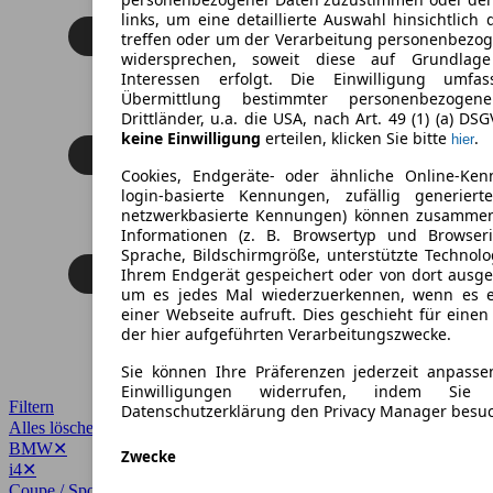
links, um eine detaillierte Auswahl hinsichtlich 
treffen oder um der Verarbeitung personenbezo
widersprechen, soweit diese auf Grundlage 
Interessen erfolgt. Die Einwilligung umfa
Übermittlung bestimmter personenbezoge
Drittländer, u.a. die USA, nach Art. 49 (1) (a) DS
keine Einwilligung
erteilen, klicken Sie bitte
.
hier
Cookies, Endgeräte- oder ähnliche Online-Ken
login-basierte Kennungen, zufällig generier
netzwerkbasierte Kennungen) können zusamme
Informationen (z. B. Browsertyp und Browseri
Sprache, Bildschirmgröße, unterstützte Technolo
Ihrem Endgerät gespeichert oder von dort ausg
um es jedes Mal wiederzuerkennen, wenn es 
einer Webseite aufruft. Dies geschieht für eine
der hier aufgeführten Verarbeitungszwecke.
Sie können Ihre Präferenzen jederzeit anpasse
Einwilligungen widerrufen, indem Sie
Filtern
Datenschutzerklärung den Privacy Manager besu
Alles löschen
✕
BMW
✕
Zwecke
i4
✕
Coupe / Sportwagen
✕