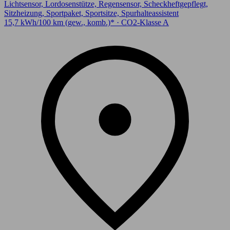
Lichtsensor, Lordosenstütze, Regensensor, Scheckheftgepflegt,
Sitzheizung, Sportpaket, Sportsitze, Spurhalteassistent
15,7 kWh/100 km (gew., komb.)* · CO2-Klasse A