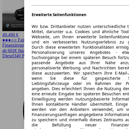
Erweiterte Seitenfunktionen
Wir bzw. Drittanbieter nutzen unterschiedliche 
Mittel, darunter u.a. Cookies und ähnliche Too
49.490 €
Webseite, um Ihnen erweiterte Seitenfunktion
●●●○○ Fairer Preis
und ein verbessertes Nutzungserlebnis zu g
Finanzierung möglich
Durch diese erweiterten Funktionalitäten ermög
ab 602€ finanzieren ↗
Personalisierung unseres Angebotes - e
Diesel
340 PS (250 kW)
61.343 km
EZ 02/2023
Automatik
Suchvorgänge bei einem späteren Besuch fortzu
passende Angebote aus Ihrer Nähe anzu
personalisierte Werbung und Nachrichten berei
diese auszuwerten. Wir speichern Ihre E-Mail-
wenn Sie diese für gespeicherte Suc
Lieblingsfahrzeuge oder im Rahmen der Pr
angeben. Dies erleichtert Ihnen die Nutzung de
eine erneute Eingabe bei späteren Besuchen entfä
Einwilligung werden nutzungsbasierte Informa
Ihnen kontaktierte Händler übermittelt. Einige
werden von den Anbietern verwendet, um v
Finanzierungsanfragen angegebene Informatione
zu speichern und innerhalb dieses Zeitraums a
die Befüllung neuer Finanzierun