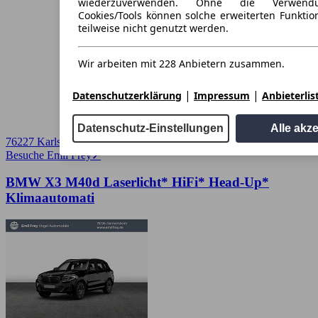
wiederzuverwenden. Ohne die Verwend
Cookies/Tools können solche erweiterten Funkti
teilweise nicht genutzt werden.
Wir arbeiten mit 228 Anbietern zusammen.
|
|
Datenschutzerklärung
Impressum
Anbieterlis
Datenschutz-Einstellungen
Alle akz
76227 Karlsruhe
Besuche Emil Frey
➚
BMW X3 M40d Laserlicht* HiFi* Head-Up*
Klimaautomati