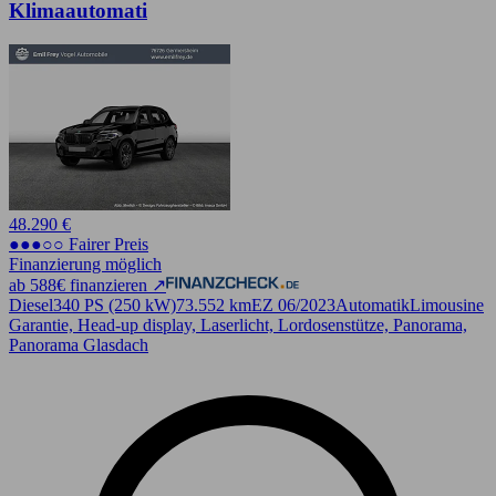
Klimaautomati
48.290 €
●●●○○ Fairer Preis
Finanzierung möglich
ab 588€ finanzieren ↗
Diesel
340 PS (250 kW)
73.552 km
EZ 06/2023
Automatik
Limousine
Garantie, Head-up display, Laserlicht, Lordosenstütze, Panorama,
Panorama Glasdach