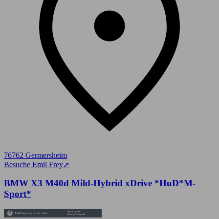
76762 Germersheim
Besuche Emil Frey
➚
BMW X3 M40d Mild-Hybrid xDrive *HuD*M-
Sport*