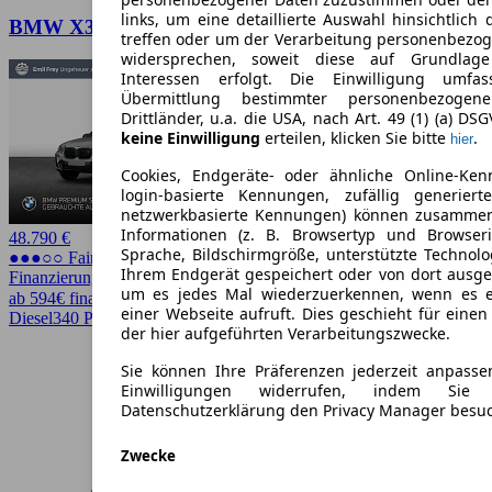
links, um eine detaillierte Auswahl hinsichtlich 
BMW X3 M40d, Standheizung, SHZ, Laserlicht
treffen oder um der Verarbeitung personenbezo
widersprechen, soweit diese auf Grundlage 
Interessen erfolgt. Die Einwilligung umfa
Übermittlung bestimmter personenbezoge
Drittländer, u.a. die USA, nach Art. 49 (1) (a) DS
keine Einwilligung
erteilen, klicken Sie bitte
.
hier
Cookies, Endgeräte- oder ähnliche Online-Ken
login-basierte Kennungen, zufällig generier
netzwerkbasierte Kennungen) können zusamme
Informationen (z. B. Browsertyp und Browseri
48.790 €
Sprache, Bildschirmgröße, unterstützte Technolo
●●●○○ Fairer Preis
Ihrem Endgerät gespeichert oder von dort ausg
Finanzierung möglich
um es jedes Mal wiederzuerkennen, wenn es 
ab 594€ finanzieren ↗
einer Webseite aufruft. Dies geschieht für eine
Diesel
340 PS (250 kW)
88.800 km
EZ 02/2023
Automatik
der hier aufgeführten Verarbeitungszwecke.
Sie können Ihre Präferenzen jederzeit anpasse
Einwilligungen widerrufen, indem Sie
Datenschutzerklärung den Privacy Manager besu
Zwecke