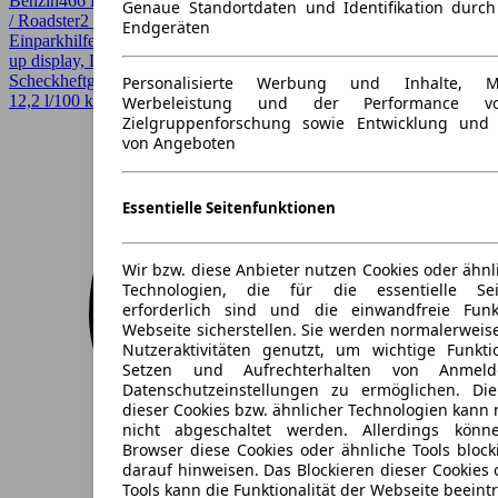
Benzin
466 PS (343 kW)
82.500 km
EZ 01/2014
Schaltgetriebe
Cabrio
Genaue Standortdaten und Identifikation durc
/ Roadster
2 Türen
Endgeräten
Einparkhilfe, Einparkhilfe Sensoren hinten, Elektrische Sitze, Head-
up display, LED, Lederausstattung, Lichtsensor, Lordosenstütze,
Scheckheftgepflegt, Sitzheizung, Sportsitze, Xenonscheinwerfer
Personalisierte Werbung und Inhalte, 
12,2 l/100 km (komb.)* · CO2-Klasse G
Werbeleistung und der Performance vo
Zielgruppenforschung sowie Entwicklung und
von Angeboten
Essentielle Seitenfunktionen
Wir bzw. diese Anbieter nutzen Cookies oder ähnl
Technologien, die für die essentielle Seit
erforderlich sind und die einwandfreie Funkt
Webseite sicherstellen. Sie werden normalerweise
Nutzeraktivitäten genutzt, um wichtige Funkt
Setzen und Aufrechterhalten von Anmeld
Datenschutzeinstellungen zu ermöglichen. D
dieser Cookies bzw. ähnlicher Technologien kann
nicht abgeschaltet werden. Allerdings könn
Browser diese Cookies oder ähnliche Tools block
darauf hinweisen. Das Blockieren dieser Cookies 
Tools kann die Funktionalität der Webseite beeint