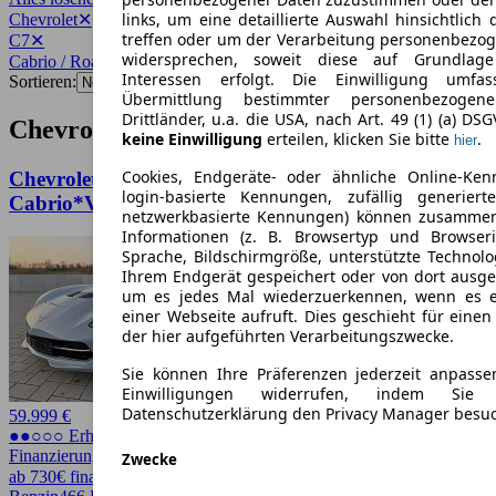
links, um eine detaillierte Auswahl hinsichtlich 
Chevrolet
✕
treffen oder um der Verarbeitung personenbezo
C7
✕
widersprechen, soweit diese auf Grundlage 
Cabrio / Roadster
✕
Interessen erfolgt. Die Einwilligung umfa
Sortieren:
Übermittlung bestimmter personenbezoge
Drittländer, u.a. die USA, nach Art. 49 (1) (a) DS
Chevrolet C7 Cabrio / Roadster Angebote
keine Einwilligung
erteilen, klicken Sie bitte
.
hier
Cookies, Endgeräte- oder ähnliche Online-Ken
Chevrolet Corvette C7 6.2 Stingray
login-basierte Kennungen, zufällig generier
Cabrio*V8*Klima*SHZ*82500KM*Bose
netzwerkbasierte Kennungen) können zusamme
Informationen (z. B. Browsertyp und Browseri
Sprache, Bildschirmgröße, unterstützte Technolo
Ihrem Endgerät gespeichert oder von dort ausg
um es jedes Mal wiederzuerkennen, wenn es 
einer Webseite aufruft. Dies geschieht für eine
der hier aufgeführten Verarbeitungszwecke.
Sie können Ihre Präferenzen jederzeit anpasse
Einwilligungen widerrufen, indem Sie
Datenschutzerklärung den Privacy Manager besu
59.999 €
●●○○○ Erhöhter Preis
Finanzierung möglich
Zwecke
ab 730€ finanzieren ↗