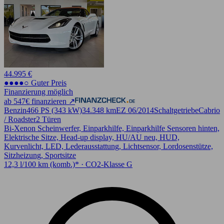
44.995 €
●●●●○ Guter Preis
Finanzierung möglich
ab 547€ finanzieren ↗
Benzin
466 PS (343 kW)
34.348 km
EZ 06/2014
Schaltgetriebe
Cabrio
/ Roadster
2 Türen
Bi-Xenon Scheinwerfer, Einparkhilfe, Einparkhilfe Sensoren hinten,
Elektrische Sitze, Head-up display, HU/AU neu, HUD,
Kurvenlicht, LED, Lederausstattung, Lichtsensor, Lordosenstütze,
Sitzheizung, Sportsitze
12,3 l/100 km (komb.)* · CO2-Klasse G