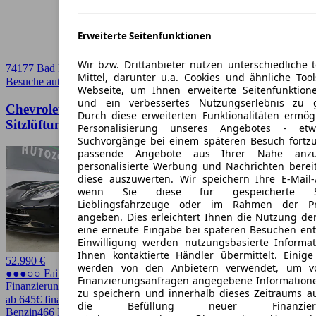
Erweiterte Seitenfunktionen
Wir bzw. Drittanbieter nutzen unterschiedliche 
74177 Bad Friedrichshall
Mittel, darunter u.a. Cookies und ähnliche Too
Besuche autoscout24.de
➚
Webseite, um Ihnen erweiterte Seitenfunktion
und ein verbessertes Nutzungserlebnis zu g
Chevrolet Corvette C7 Stingray Cabrio 3LT
Durch diese erweiterten Funktionalitäten ermög
Sitzlüftung/Splitview/HuD
Personalisierung unseres Angebotes - e
Suchvorgänge bei einem späteren Besuch fortzu
passende Angebote aus Ihrer Nähe anzu
personalisierte Werbung und Nachrichten berei
diese auszuwerten. Wir speichern Ihre E-Mail-
wenn Sie diese für gespeicherte Suc
Lieblingsfahrzeuge oder im Rahmen der Pr
angeben. Dies erleichtert Ihnen die Nutzung de
eine erneute Eingabe bei späteren Besuchen entfä
Einwilligung werden nutzungsbasierte Informa
Ihnen kontaktierte Händler übermittelt. Einige
52.990 €
werden von den Anbietern verwendet, um v
●●●○○ Fairer Preis
Finanzierungsanfragen angegebene Informatione
Finanzierung möglich
zu speichern und innerhalb dieses Zeitraums a
ab 645€ finanzieren ↗
die Befüllung neuer Finanzierun
Benzin
466 PS (343 kW)
60.137 km
EZ 12/2018
Automatik
Cabrio /