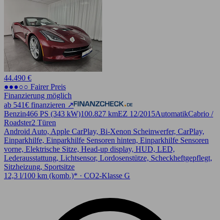
44.490 €
●●●○○ Fairer Preis
Finanzierung möglich
ab 541€ finanzieren ↗
Benzin
466 PS (343 kW)
100.827 km
EZ 12/2015
Automatik
Cabrio /
Roadster
2 Türen
Android Auto, Apple CarPlay, Bi-Xenon Scheinwerfer, CarPlay,
Einparkhilfe, Einparkhilfe Sensoren hinten, Einparkhilfe Sensoren
vorne, Elektrische Sitze, Head-up display, HUD, LED,
Lederausstattung, Lichtsensor, Lordosenstütze, Scheckheftgepflegt,
Sitzheizung, Sportsitze
12,3 l/100 km (komb.)* · CO2-Klasse G