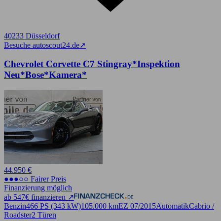
40233 Düsseldorf
Besuche autoscout24.de
➚
Chevrolet Corvette C7 Stingray*Inspektion
Neu*Bose*Kamera*
44.950 €
●●●○○ Fairer Preis
Finanzierung möglich
ab 547€ finanzieren ↗
Benzin
466 PS (343 kW)
105.000 km
EZ 07/2015
Automatik
Cabrio /
Roadster
2 Türen