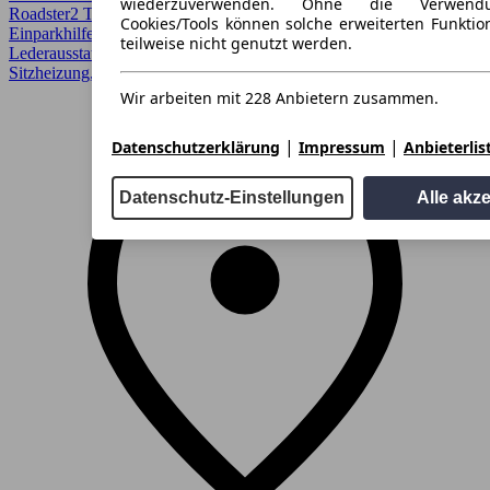
wiederzuverwenden. Ohne die Verwend
Roadster
2 Türen
Cookies/Tools können solche erweiterten Funkti
Einparkhilfe, Elektrische Sitze, Head-up display, HUD, LED,
teilweise nicht genutzt werden.
Lederausstattung, Lichtsensor, Lordosenstütze, Regensensor,
Sitzheizung, Xenonscheinwerfer
Wir arbeiten mit 228 Anbietern zusammen.
|
|
Datenschutzerklärung
Impressum
Anbieterlis
Datenschutz-Einstellungen
Alle akz