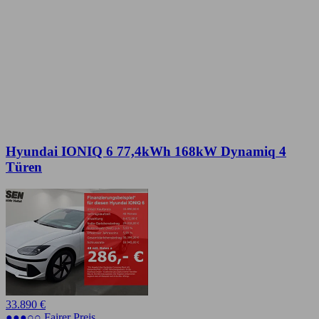
Hyundai IONIQ 6 77,4kWh 168kW Dynamiq 4
Türen
33.890 €
●●●○○ Fairer Preis