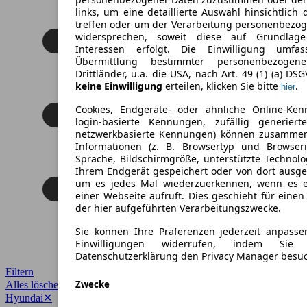
links, um eine detaillierte Auswahl hinsichtlich 
treffen oder um der Verarbeitung personenbezo
widersprechen, soweit diese auf Grundlage 
Interessen erfolgt. Die Einwilligung umfa
Übermittlung bestimmter personenbezoge
Drittländer, u.a. die USA, nach Art. 49 (1) (a) DS
keine Einwilligung
erteilen, klicken Sie bitte
.
hier
Cookies, Endgeräte- oder ähnliche Online-Ken
login-basierte Kennungen, zufällig generier
netzwerkbasierte Kennungen) können zusamme
Informationen (z. B. Browsertyp und Browseri
Sprache, Bildschirmgröße, unterstützte Technolo
Ihrem Endgerät gespeichert oder von dort ausg
um es jedes Mal wiederzuerkennen, wenn es 
einer Webseite aufruft. Dies geschieht für eine
der hier aufgeführten Verarbeitungszwecke.
Sie können Ihre Präferenzen jederzeit anpasse
Einwilligungen widerrufen, indem Sie
Datenschutzerklärung den Privacy Manager besu
Filtern
Zwecke
Alles löschen
✕
Hyundai
✕