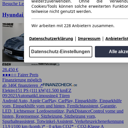
wiederzuverwenden. Ohne die Verwend
Besuche Leasingmarkt
➚
Cookies/Tools können solche erweiterten Funkti
teilweise nicht genutzt werden.
Hyundai IONIQ 6 53kWh 111kW 4 Türen
Wir arbeiten mit 228 Anbietern zusammen.
|
|
Datenschutzerklärung
Impressum
Anbieterlis
Datenschutz-Einstellungen
Alle akz
28.450 €
●●●○○ Fairer Preis
Finanzierung möglich
ab 346€ finanzieren ↗
Elektro
151 PS (111 kW)
11.500 km
EZ
09/2023
Automatik
Limousine
4 Türen
Android Auto, Apple CarPlay, CarPlay, Einparkhilfe, Einparkhilfe
vorn, Einparkhilfe vorn und hinten, Fernlichtassistent, Garantie,
LED, Lichtsensor, Lordosenstütze, ParkDistanceControl vorne und
hinten, Regensensor, Sitzheizung, Sitzheizung vorn,
Spurhalteassistent, Totwinkel-Assistent, Verkehrszeichenerkennung
13,9 l/100 km (komb.)* · 0 g/km CO2* · CO2-Klasse A