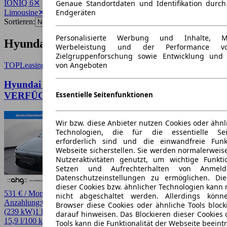
IONIQ 6
✕
Genaue Standortdaten und Identifikation durc
Endgeräten
Limousine
✕
Sortieren:
Personalisierte Werbung und Inhalte, 
Hyundai IONIQ 6 Limousine Angebote
Werbeleistung und der Performance vo
Zielgruppenforschung sowie Entwicklung und
von Angeboten
TOP
Leasing
Hyundai IONIQ 6 N-Line // 4WD // SOFORT
Essentielle Seitenfunktionen
VERFÜGBAR // PRIVAT-AKTION
Wir bzw. diese Anbieter nutzen Cookies oder ähnl
Technologien, die für die essentielle Seit
erforderlich sind und die einwandfreie Funkt
Webseite sicherstellen. Sie werden normalerweise
Nutzeraktivitäten genutzt, um wichtige Funkt
Setzen und Aufrechterhalten von Anmeld
Datenschutzeinstellungen zu ermöglichen. D
dieser Cookies bzw. ähnlicher Technologien kann
531 € / Monat
nicht abgeschaltet werden. Allerdings könn
Anzahlung:
0,00 €
Laufzeit:
48 Monate
km/Jahr:
5.000
Elektro
325 PS
Browser diese Cookies oder ähnliche Tools block
(239 kW)
1 km
EZ 08/2026
Automatik
Limousine
4 Türen
darauf hinweisen. Das Blockieren dieser Cookies 
15,9 l/100 km (komb.)* · 0 g/km CO2* · CO2-Klasse A
Tools kann die Funktionalität der Webseite beeint