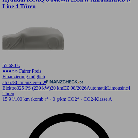
Line 4 Türen
55.680 €
●●●○○ Fairer Preis
Finanzierung möglich
ab 678€ finanzieren ↗
Elektro
325 PS (239 kW)
20 km
EZ 08/2026
Automatik
Limousine
4
Türen
15,9 l/100 km (komb.)* · 0 g/km CO2* · CO2-Klasse A