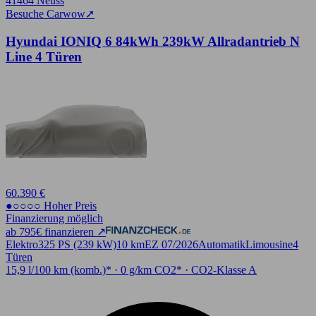
41464 Neuss
Besuche Carwow
➚
Hyundai IONIQ 6 84kWh 239kW Allradantrieb N
Line 4 Türen
60.390 €
●○○○○ Hoher Preis
Finanzierung möglich
ab 795€ finanzieren ↗
Elektro
325 PS (239 kW)
10 km
EZ 07/2026
Automatik
Limousine
4
Türen
15,9 l/100 km (komb.)* · 0 g/km CO2* · CO2-Klasse A