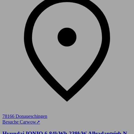
78166 Donaueschingen
Besuche Carwow
➚
Hyundai IONIQ 6 84kWh 239kW Allradantrieb N