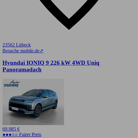
23562 Lübeck
Besuche mobile.de
➚
Hyundai IONIQ 9 226 kW 4WD Uniq
Panoramadach
69.985 €
●●●○○ Fairer Preis