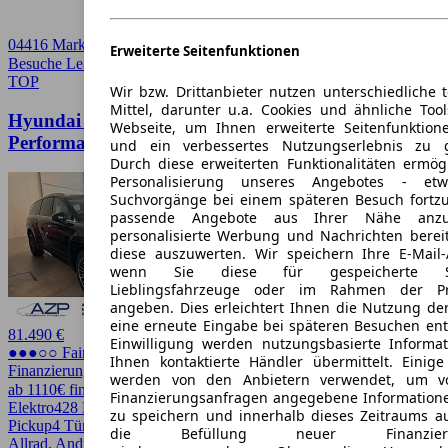
04416 Markkleeberg
Erweiterte Seitenfunktionen
Besuche Leasingmarkt
➚
TOP
Wir bzw. Drittanbieter nutzen unterschiedliche 
Mittel, darunter u.a. Cookies und ähnliche Too
Hyundai IONIQ 9 7-S. 4WD UNIQ
Webseite, um Ihnen erweiterte Seitenfunktion
Performance(435 PS)110 kWh
und ein verbessertes Nutzungserlebnis zu g
Durch diese erweiterten Funktionalitäten ermög
Personalisierung unseres Angebotes - e
Suchvorgänge bei einem späteren Besuch fortzu
passende Angebote aus Ihrer Nähe anzu
personalisierte Werbung und Nachrichten berei
diese auszuwerten. Wir speichern Ihre E-Mail-
wenn Sie diese für gespeicherte Suc
Lieblingsfahrzeuge oder im Rahmen der Pr
angeben. Dies erleichtert Ihnen die Nutzung de
eine erneute Eingabe bei späteren Besuchen entfä
81.490 €
Einwilligung werden nutzungsbasierte Informa
●●●○○ Fairer Preis
Ihnen kontaktierte Händler übermittelt. Einige
Finanzierung möglich
werden von den Anbietern verwendet, um v
ab 1110€ finanzieren ↗
Finanzierungsanfragen angegebene Informatione
Elektro
428 PS (315 kW)
9.999 km
EZ 03/2026
Automatik
SUV /
zu speichern und innerhalb dieses Zeitraums a
Pickup
4 Türen
die Befüllung neuer Finanzierun
Allrad, Android Auto, Apple CarPlay, Beheizbares Lenkrad,