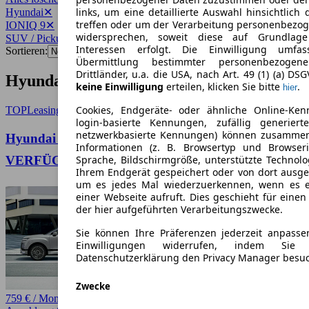
links, um eine detaillierte Auswahl hinsichtlich 
Hyundai
✕
treffen oder um der Verarbeitung personenbezo
IONIQ 9
✕
widersprechen, soweit diese auf Grundlage 
SUV / Pickup
✕
Interessen erfolgt. Die Einwilligung umfa
Sortieren:
Übermittlung bestimmter personenbezoge
Drittländer, u.a. die USA, nach Art. 49 (1) (a) DS
Hyundai IONIQ 9 SUV / Pickup Angebote
keine Einwilligung
erteilen, klicken Sie bitte
.
hier
Cookies, Endgeräte- oder ähnliche Online-Ken
TOP
Leasing
login-basierte Kennungen, zufällig generier
netzwerkbasierte Kennungen) können zusamme
Hyundai IONIQ 9 110 kWh 4WD Uniq❗SOFORT
Informationen (z. B. Browsertyp und Browseri
VERFÜGBAR❗
Sprache, Bildschirmgröße, unterstützte Technolo
Ihrem Endgerät gespeichert oder von dort ausg
um es jedes Mal wiederzuerkennen, wenn es 
einer Webseite aufruft. Dies geschieht für eine
der hier aufgeführten Verarbeitungszwecke.
Sie können Ihre Präferenzen jederzeit anpasse
Einwilligungen widerrufen, indem Sie
Datenschutzerklärung den Privacy Manager besu
Zwecke
759 € / Monat