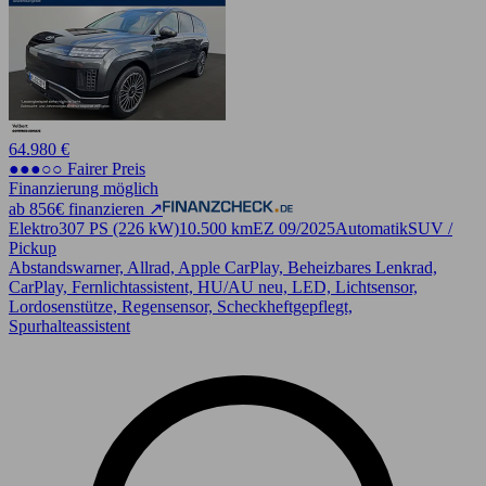
64.980 €
●●●○○ Fairer Preis
Finanzierung möglich
ab 856€ finanzieren ↗
Elektro
307 PS (226 kW)
10.500 km
EZ 09/2025
Automatik
SUV /
Pickup
Abstandswarner, Allrad, Apple CarPlay, Beheizbares Lenkrad,
CarPlay, Fernlichtassistent, HU/AU neu, LED, Lichtsensor,
Lordosenstütze, Regensensor, Scheckheftgepflegt,
Spurhalteassistent