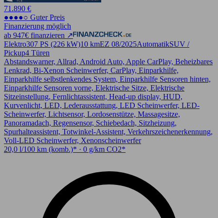
71.890 €
●●●●○ Guter Preis
Finanzierung möglich
ab 947€ finanzieren ↗
Elektro
307 PS (226 kW)
10 km
EZ 08/2025
Automatik
SUV /
Pickup
4 Türen
Abstandswarner, Allrad, Android Auto, Apple CarPlay, Beheizbares
Lenkrad, Bi-Xenon Scheinwerfer, CarPlay, Einparkhilfe,
Einparkhilfe selbstlenkendes System, Einparkhilfe Sensoren hinten,
Einparkhilfe Sensoren vorne, Elektrische Sitze, Elektrische
Sitzeinstellung, Fernlichtassistent, Head-up display, HUD,
Kurvenlicht, LED, Lederausstattung, LED Scheinwerfer, LED-
Scheinwerfer, Lichtsensor, Lordosenstütze, Massagesitze,
Panoramadach, Regensensor, Schiebedach, Sitzheizung,
Spurhalteassistent, Totwinkel-Assistent, Verkehrszeichenerkennung,
Voll-LED Scheinwerfer, Xenonscheinwerfer
20,0 l/100 km (komb.)* · 0 g/km CO2*