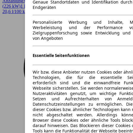
Anzahlung:
0,00 €
Laufzeit:
48 Monate
km/Jahr:
5.000
Elektro
307 PS
Genaue Standortdaten und Identifikation durc
(226 kW)
1 km
EZ 08/2026
Automatik
SUV / Pickup
4 Türen
Endgeräten
20,6 l/100 km (komb.)* · 0 g/km CO2* · CO2-Klasse A
Personalisierte Werbung und Inhalte, 
Werbeleistung und der Performance vo
Zielgruppenforschung sowie Entwicklung und
von Angeboten
Essentielle Seitenfunktionen
Wir bzw. diese Anbieter nutzen Cookies oder ähnl
Technologien, die für die essentielle Seit
erforderlich sind und die einwandfreie Funkt
Webseite sicherstellen. Sie werden normalerweise
Nutzeraktivitäten genutzt, um wichtige Funkt
Setzen und Aufrechterhalten von Anmeld
Datenschutzeinstellungen zu ermöglichen. D
dieser Cookies bzw. ähnlicher Technologien kann
nicht abgeschaltet werden. Allerdings könn
Browser diese Cookies oder ähnliche Tools block
darauf hinweisen. Das Blockieren dieser Cookies 
Tools kann die Funktionalität der Webseite beeint