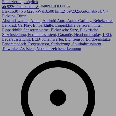
Finanzierung möglich
ab 922€ finanzieren ↗
Elektro
307 PS (226 kW)
13.500 km
EZ 09/2025
Automatik
SUV /
Pickup
4 Türen
Abstandswarner, Allrad, Android Auto, Apple CarPlay, Beheizbares
Lenkrad, CarPlay, Einparkhilfe, Einparkhilfe Sensoren hinten,
Einparkhilfe Sensoren vorne, Elektrische Sitze, Elektrische
Sitzeinstellung, Fernlichtassistent, Garantie, Head-up display, LED,
Lederausstattung, LED-Scheinwerfer, Lichtsensor, Lordosenstütze,
Panoramadach, Regensensor, Sitzheizung, Spurhalteassistent,
Totwinkel-Assistent, Verkehrszeichenerkennung