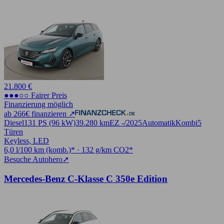
21.800 €
●●●○○ Fairer Preis
Finanzierung möglich
ab 266€ finanzieren ↗
Diesel
131 PS (96 kW)
39.280 km
EZ -/2025
Automatik
Kombi
5
Türen
Keyless, LED
6,0 l/100 km (komb.)* · 132 g/km CO2*
Besuche Autohero
➚
Mercedes-Benz C-Klasse C 350e Edition