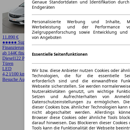
Genaue Standortdaten und Identifikation durc
Endgeräten
Personalisierte Werbung und Inhalte, 
Werbeleistung und der Performance vo
Zielgruppenforschung sowie Entwicklung und
von Angeboten
11.890 €
●●●●● Super Preis
Finanzierung möglich
ab 144€ finanzieren ↗
Essentielle Seitenfunktionen
Diesel
122 PS (90 kW)
106.398 km
EZ -/2020
Automatik
Kombi
5
Türen
LED
Wir bzw. diese Anbieter nutzen Cookies oder ähnl
4,2 l/100 km (komb.)* · 112 g/km CO2*
Technologien, die für die essentielle Seit
Besuche Autohero
➚
erforderlich sind und die einwandfreie Funkt
Webseite sicherstellen. Sie werden normalerweise
Nutzeraktivitäten genutzt, um wichtige Funkt
Setzen und Aufrechterhalten von Anmeld
Datenschutzeinstellungen zu ermöglichen. D
dieser Cookies bzw. ähnlicher Technologien kann
nicht abgeschaltet werden. Allerdings könn
Browser diese Cookies oder ähnliche Tools block
darauf hinweisen. Das Blockieren dieser Cookies 
Tools kann die Funktionalität der Webseite beeint