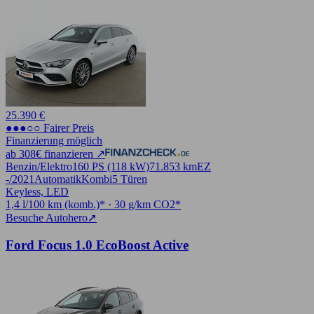
25.390 €
●●●○○ Fairer Preis
Finanzierung möglich
ab 308€ finanzieren ↗
Benzin/Elektro
160 PS (118 kW)
71.853 km
EZ
-/2021
Automatik
Kombi
5 Türen
Keyless, LED
1,4 l/100 km (komb.)* · 30 g/km CO2*
Besuche Autohero
➚
Ford Focus 1.0 EcoBoost Active