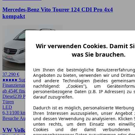
Mercedes-Benz Vito Tourer 124 CDI Pro 4x4
kompakt
Wir verwenden Cookies. Damit Si
was Sie brauchen.
Um Ihnen die bestmögliche Benutzererfahrun
37.290 €
Angeboten zu bieten, verwenden wir und Drittan
●●●●● Super Preis
und andere Technologien (beides gemeinsa
Finanzierung möglich
nachfolgend: „Cookies"), um Geräteinfor
ab 454€ finanzieren ↗
personenbezogene Daten (z.B. IP Adressen) zu 
Diesel
239 PS (176 kW)
81.094 km
EZ -/2021
Automatik
Kombi
4
darauf zuzugreifen.
Türen
LED
Dadurch ist es möglich, personalisierte Werbun
6,3 l/100 km (komb.)* · 215 g/km CO2*
Ihren Interessen auszuspielen, unser Angebot 
Besuche Autohero
➚
und dessen Verwendung zu analysieren. Klicken 
unten rechts, um dem Einsatz von einwillig
Cookies und der damit verbundenen V
VW Volkswagen Golf VII 2.0 TDI Highline
personenbezogener Daten zuzustimmen oder den