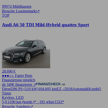
99974 Mühlhausen
Besuche Leasingmarkt
➚
TOP
Audi A6 50 TDI Mild-Hybrid quattro Sport
28.690 €
●●●○○ Fairer Preis
Finanzierung möglich
ab 349€ finanzieren ↗
Diesel
286 PS (210 kW)
104.695 km
EZ -/2018
Automatik
Kombi
5
Türen
Keyless, LED
5,9 l/100 km (komb.)* · 191 g/km CO2*
Besuche Autohero
➚