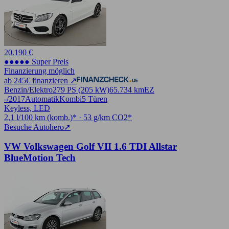
20.190 €
●●●●● Super Preis
Finanzierung möglich
ab 245€ finanzieren ↗
Benzin/Elektro
279 PS (205 kW)
65.734 km
EZ
-/2017
Automatik
Kombi
5 Türen
Keyless, LED
2,1 l/100 km (komb.)* · 53 g/km CO2*
Besuche Autohero
➚
VW Volkswagen Golf VII 1.6 TDI Allstar
BlueMotion Tech