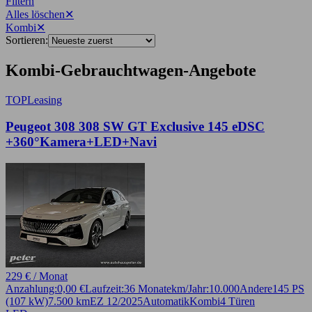
Filtern
Alles löschen
✕
Kombi
✕
Sortieren:
Kombi-Gebrauchtwagen-Angebote
TOP
Leasing
Peugeot 308 308 SW GT Exclusive 145 eDSC
+360°Kamera+LED+Navi
229 € / Monat
Anzahlung:
0,00 €
Laufzeit:
36 Monate
km/Jahr:
10.000
Andere
145 PS
(107 kW)
7.500 km
EZ 12/2025
Automatik
Kombi
4 Türen