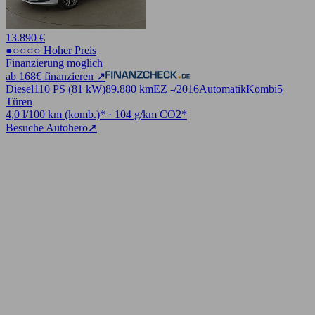
13.890 €
●○○○○ Hoher Preis
Finanzierung möglich
ab 168€ finanzieren ↗
Diesel
110 PS (81 kW)
89.880 km
EZ -/2016
Automatik
Kombi
5
Türen
4,0 l/100 km (komb.)* · 104 g/km CO2*
Besuche Autohero
➚