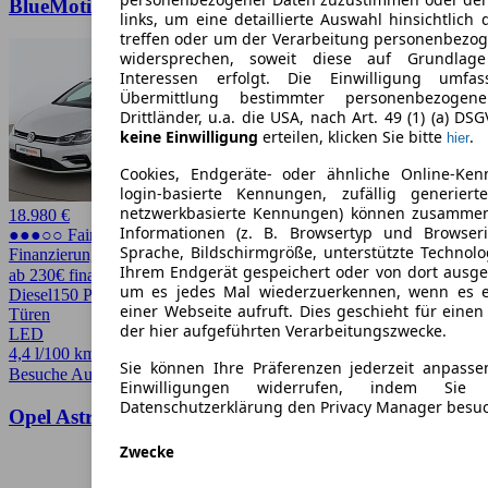
BlueMotion Tech
links, um eine detaillierte Auswahl hinsichtlich 
treffen oder um der Verarbeitung personenbezo
widersprechen, soweit diese auf Grundlage 
Interessen erfolgt. Die Einwilligung umfa
Übermittlung bestimmter personenbezoge
Drittländer, u.a. die USA, nach Art. 49 (1) (a) DS
keine Einwilligung
erteilen, klicken Sie bitte
.
hier
Cookies, Endgeräte- oder ähnliche Online-Ken
login-basierte Kennungen, zufällig generier
netzwerkbasierte Kennungen) können zusamme
18.980 €
Informationen (z. B. Browsertyp und Browseri
●●●○○ Fairer Preis
Sprache, Bildschirmgröße, unterstützte Technolo
Finanzierung möglich
Ihrem Endgerät gespeichert oder von dort ausg
ab 230€ finanzieren ↗
um es jedes Mal wiederzuerkennen, wenn es 
Diesel
150 PS (110 kW)
83.105 km
EZ -/2019
Automatik
Kombi
5
einer Webseite aufruft. Dies geschieht für eine
Türen
der hier aufgeführten Verarbeitungszwecke.
LED
4,4 l/100 km (komb.)* · 144 g/km CO2*
Sie können Ihre Präferenzen jederzeit anpasse
Besuche Autohero
➚
Einwilligungen widerrufen, indem Sie
Datenschutzerklärung den Privacy Manager besu
Opel Astra 1.5 CDTI Edition Start/Stop
Zwecke