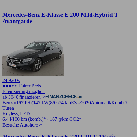
Mercedes-Benz E-Klasse E 200 Mild-Hybrid T
Avantgarde
24.920 €
●●●○○ Fairer Preis
Finanzierung möglich
ab 304€ finanzieren ↗
Benzin
197 PS (145 kW)
89.674 km
EZ -/2020
Automatik
Kombi
5
Türen
Keyless, LED
6,4 l/100 km (komb.)* · 167 g/km CO2*
Besuche Autohero
➚
Mercedes-Benz E-Klasse E 220 CDI T 4Matic