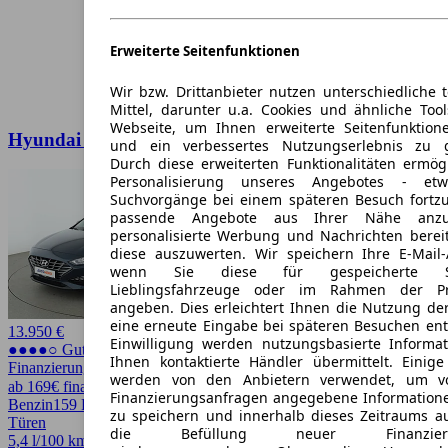
Erweiterte Seitenfunktionen
Wir bzw. Drittanbieter nutzen unterschiedliche 
Mittel, darunter u.a. Cookies und ähnliche Too
Webseite, um Ihnen erweiterte Seitenfunktion
Hyundai i30 1.5 T-GDI Mild-Hybrid Edition 30
und ein verbessertes Nutzungserlebnis zu g
Durch diese erweiterten Funktionalitäten ermög
Personalisierung unseres Angebotes - e
Suchvorgänge bei einem späteren Besuch fortzu
passende Angebote aus Ihrer Nähe anzu
personalisierte Werbung und Nachrichten berei
diese auszuwerten. Wir speichern Ihre E-Mail-
wenn Sie diese für gespeicherte Suc
Lieblingsfahrzeuge oder im Rahmen der Pr
angeben. Dies erleichtert Ihnen die Nutzung de
eine erneute Eingabe bei späteren Besuchen entfä
13.950 €
Einwilligung werden nutzungsbasierte Informa
●●●●○ Guter Preis
Ihnen kontaktierte Händler übermittelt. Einige
Finanzierung möglich
werden von den Anbietern verwendet, um v
ab 169€ finanzieren ↗
Finanzierungsanfragen angegebene Informatione
Benzin
159 PS (117 kW)
94.085 km
EZ -/2021
Automatik
Kombi
5
zu speichern und innerhalb dieses Zeitraums a
Türen
die Befüllung neuer Finanzierun
5,4 l/100 km (komb.)* · 126 g/km CO2*