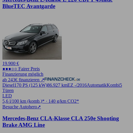
BlueTEC Avantgarde
19.900 €
●●●○○ Fairer Preis
Finanzierung möglich
ab 243€ finanzieren ↗
Diesel
170 PS (125 kW)
86.927 km
EZ -/2016
Automatik
Kombi
5
Türen
LED
5,6 l/100 km (komb.)* · 140 g/km CO2*
Besuche Autohero
➚
Mercedes-Benz CLA-Klasse CLA 250e Shooting
Brake AMG Line