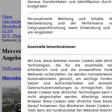
Genaue Standortdaten und Identifikation durc
Endgeräten
Filtern
Personalisierte Werbung und Inhalte, 
Alles löschen
✕
Werbeleistung und der Performance vo
Mercedes-Benz
✕
Zielgruppenforschung sowie Entwicklung und
GLS
✕
von Angeboten
SUV / Pickup
✕
Sortieren:
Essentielle Seitenfunktionen
Mercedes-Benz GLS SUV / Pickup
Angebote
Wir bzw. diese Anbieter nutzen Cookies oder ähnl
Technologien, die für die essentielle Seit
TOP
Leasing
erforderlich sind und die einwandfreie Funkt
Webseite sicherstellen. Sie werden normalerweise
Mercedes-Benz GLS 450 d 4Matic
Nutzeraktivitäten genutzt, um wichtige Funkt
Setzen und Aufrechterhalten von Anmeld
Datenschutzeinstellungen zu ermöglichen. D
dieser Cookies bzw. ähnlicher Technologien kann
nicht abgeschaltet werden. Allerdings könn
Browser diese Cookies oder ähnliche Tools block
darauf hinweisen. Das Blockieren dieser Cookies 
Tools kann die Funktionalität der Webseite beeint