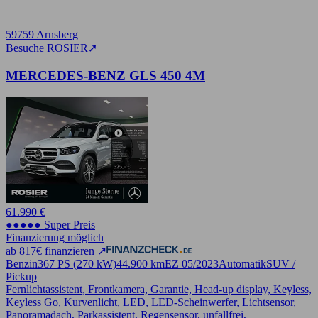
59759 Arnsberg
Besuche ROSIER
➚
MERCEDES-BENZ GLS 450 4M
61.990 €
●●●●● Super Preis
Finanzierung möglich
ab 817€ finanzieren ↗
Benzin
367 PS (270 kW)
44.900 km
EZ 05/2023
Automatik
SUV /
Pickup
Fernlichtassistent, Frontkamera, Garantie, Head-up display, Keyless,
Keyless Go, Kurvenlicht, LED, LED-Scheinwerfer, Lichtsensor,
Panoramadach, Parkassistent, Regensensor, unfallfrei,