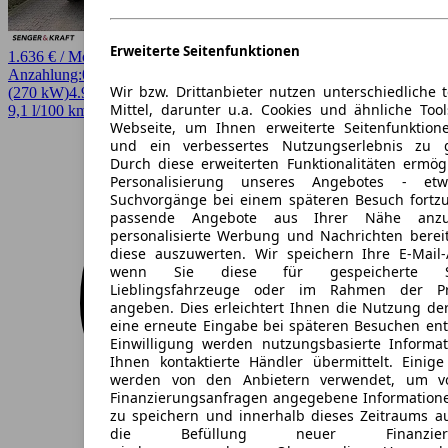
Erweiterte Seitenfunktionen
1.636 € / Monat
Anzahlung:
0,00 €
Laufzeit:
48 Monate
km/Jahr:
10.000
Diesel
367 PS
Wir bzw. Drittanbieter nutzen unterschiedliche 
(270 kW)
4.900 km
EZ 03/2026
Automatik
SUV / Pickup
4 Türen
Mittel, darunter u.a. Cookies und ähnliche Too
9,1 l/100 km (komb.)* · 240 g/km CO2* · CO2-Klasse G
Webseite, um Ihnen erweiterte Seitenfunktion
und ein verbessertes Nutzungserlebnis zu g
Durch diese erweiterten Funktionalitäten ermög
Personalisierung unseres Angebotes - e
Suchvorgänge bei einem späteren Besuch fortzu
passende Angebote aus Ihrer Nähe anzu
personalisierte Werbung und Nachrichten berei
diese auszuwerten. Wir speichern Ihre E-Mail-
wenn Sie diese für gespeicherte Suc
Lieblingsfahrzeuge oder im Rahmen der Pr
angeben. Dies erleichtert Ihnen die Nutzung de
eine erneute Eingabe bei späteren Besuchen entfä
Einwilligung werden nutzungsbasierte Informa
Ihnen kontaktierte Händler übermittelt. Einige
werden von den Anbietern verwendet, um v
Finanzierungsanfragen angegebene Informatione
zu speichern und innerhalb dieses Zeitraums a
die Befüllung neuer Finanzierun