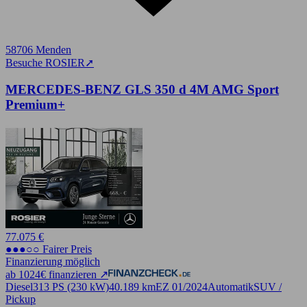
58706 Menden
Besuche ROSIER
➚
MERCEDES-BENZ GLS 350 d 4M AMG Sport
Premium+
77.075 €
●●●○○ Fairer Preis
Finanzierung möglich
ab 1024€ finanzieren ↗
Diesel
313 PS (230 kW)
40.189 km
EZ 01/2024
Automatik
SUV /
Pickup