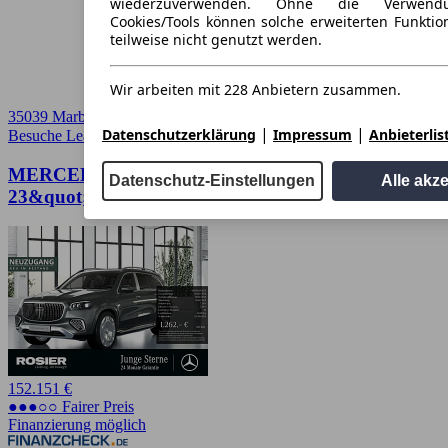
wiederzuverwenden. Ohne die Verwend
Cookies/Tools können solche erweiterten Funkti
teilweise nicht genutzt werden.
Wir arbeiten mit 228 Anbietern zusammen.
35039 Marburg
|
|
Datenschutzerklärung
Impressum
Anbieterlis
Besuche Leasingmarkt
➚
MERCEDES-BENZ GLS 600 Maybach FirstClass
Datenschutz-Einstellungen
Alle akz
23&quot; Facelift
152.151 €
●●●○○ Fairer Preis
Finanzierung möglich