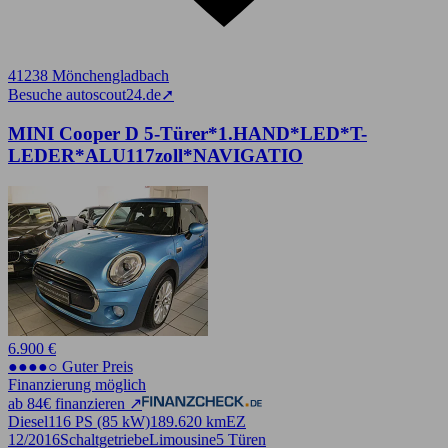
41238 Mönchengladbach
Besuche autoscout24.de
➚
MINI Cooper D 5-Türer*1.HAND*LED*T-
LEDER*ALU117zoll*NAVIGATIO
6.900 €
●●●●○ Guter Preis
Finanzierung möglich
ab 84€ finanzieren ↗
Diesel
116 PS (85 kW)
189.620 km
EZ
12/2016
Schaltgetriebe
Limousine
5 Türen