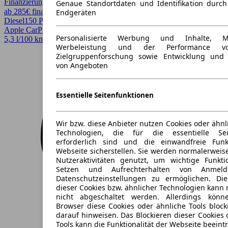
Finanzierung möglich
Genaue Standortdaten und Identifikation durc
ab 285€ finanzieren ↗
Endgeräten
Diesel
150 PS (110 kW)
64.366 km
EZ 08/2020
Automatik
Apple CarPlay, CarPlay, Parkassistent, Sitzheizung
Personalisierte Werbung und Inhalte, 
5,3 l/100 km (komb.)* · 140 g/km CO2* · CO2-Klasse E
Werbeleistung und der Performance vo
Zielgruppenforschung sowie Entwicklung und
von Angeboten
Essentielle Seitenfunktionen
Wir bzw. diese Anbieter nutzen Cookies oder ähnl
Technologien, die für die essentielle Seit
erforderlich sind und die einwandfreie Funkt
Webseite sicherstellen. Sie werden normalerweise
Nutzeraktivitäten genutzt, um wichtige Funkt
Setzen und Aufrechterhalten von Anmeld
Datenschutzeinstellungen zu ermöglichen. D
dieser Cookies bzw. ähnlicher Technologien kann
nicht abgeschaltet werden. Allerdings könn
Browser diese Cookies oder ähnliche Tools block
darauf hinweisen. Das Blockieren dieser Cookies 
Tools kann die Funktionalität der Webseite beeint