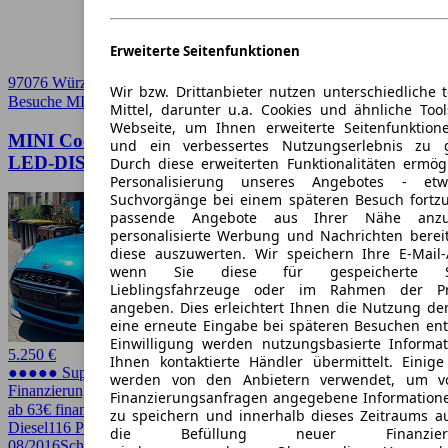
Erweiterte Seitenfunktionen
97076 Würzburg
Wir bzw. Drittanbieter nutzen unterschiedliche 
Besuche MINI
➚
Mittel, darunter u.a. Cookies und ähnliche Too
Webseite, um Ihnen erweiterte Seitenfunktion
MINI Cooper D Cooper D Metropolitan *2.HAND-
und ein verbessertes Nutzungserlebnis zu g
LED-DISPLAY*
Durch diese erweiterten Funktionalitäten ermög
Personalisierung unseres Angebotes - e
Suchvorgänge bei einem späteren Besuch fortzu
passende Angebote aus Ihrer Nähe anzu
personalisierte Werbung und Nachrichten berei
diese auszuwerten. Wir speichern Ihre E-Mail-
wenn Sie diese für gespeicherte Suc
Lieblingsfahrzeuge oder im Rahmen der Pr
angeben. Dies erleichtert Ihnen die Nutzung de
eine erneute Eingabe bei späteren Besuchen entfä
Einwilligung werden nutzungsbasierte Informa
5.250 €
Ihnen kontaktierte Händler übermittelt. Einige
●●●●● Super Preis
werden von den Anbietern verwendet, um v
Finanzierung möglich
Finanzierungsanfragen angegebene Informatione
ab 63€ finanzieren ↗
zu speichern und innerhalb dieses Zeitraums a
Diesel
116 PS (85 kW)
210.000 km
EZ
die Befüllung neuer Finanzierun
08/2016
Schaltgetriebe
Kleinwagen
3 Türen