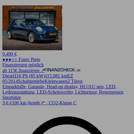
9.499 €
●●●○○ Fairer Preis
Finanzierung möglich
ab 115€ finanzieren ↗
Diesel
116 PS (85 kW)
115.081 km
EZ
05/2014
Schaltgetriebe
Kleinwagen
2 Türen
Einparkhilfe, Garantie, Head-up display, HU/AU neu, LED,
Lederausstattung, LED-Scheinwerfer, Lichtsensor, Regensensor,
Sportsitze
3,6 l/100 km (komb.)* · CO2-Klasse C