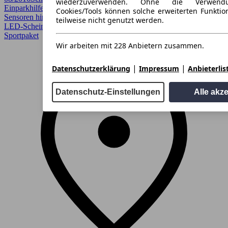
wiederzuverwenden. Ohne die Verwend
Einparkhilfe, Einparkhilfe selbstlenkendes System, Einparkhilfe
Cookies/Tools können solche erweiterten Funkti
Sensoren hinten, Einparkhilfe Sensoren vorne, HU/AU neu, LED,
teilweise nicht genutzt werden.
LED-Scheinwerfer, Lichtsensor, Regensensor, Sitzheizung,
Sportpaket
Wir arbeiten mit 228 Anbietern zusammen.
|
|
Datenschutzerklärung
Impressum
Anbieterlis
Datenschutz-Einstellungen
Alle akz