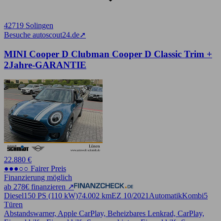
42719 Solingen
Besuche autoscout24.de
➚
MINI Cooper D Clubman Cooper D Classic Trim +
2Jahre-GARANTIE
22.880 €
●●●○○ Fairer Preis
Finanzierung möglich
ab 278€ finanzieren ↗
Diesel
150 PS (110 kW)
74.002 km
EZ 10/2021
Automatik
Kombi
5
Türen
Abstandswarner, Apple CarPlay, Beheizbares Lenkrad, CarPlay,