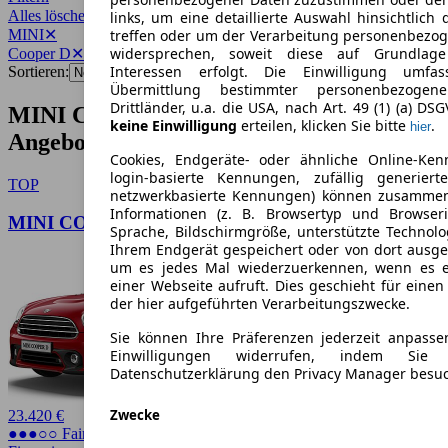
Alles löschen
✕
links, um eine detaillierte Auswahl hinsichtlich 
MINI
✕
treffen oder um der Verarbeitung personenbezo
widersprechen, soweit diese auf Grundlage 
Cooper D
✕
Interessen erfolgt. Die Einwilligung umfa
Sortieren:
Übermittlung bestimmter personenbezoge
Drittländer, u.a. die USA, nach Art. 49 (1) (a) DS
MINI Cooper D Gebrauchtwagen-
keine Einwilligung
erteilen, klicken Sie bitte
.
hier
Angebote
Cookies, Endgeräte- oder ähnliche Online-Ken
login-basierte Kennungen, zufällig generier
TOP
netzwerkbasierte Kennungen) können zusamme
Informationen (z. B. Browsertyp und Browseri
MINI COOPER D
Sprache, Bildschirmgröße, unterstützte Technolo
Ihrem Endgerät gespeichert oder von dort ausg
um es jedes Mal wiederzuerkennen, wenn es 
einer Webseite aufruft. Dies geschieht für eine
der hier aufgeführten Verarbeitungszwecke.
Sie können Ihre Präferenzen jederzeit anpasse
Einwilligungen widerrufen, indem Sie
Datenschutzerklärung den Privacy Manager besu
Zwecke
23.420 €
●●●○○ Fairer Preis