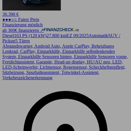
30.390 €
●●●○○ Fairer Preis
Finanzierung möglich
ab 369€ finanzieren ↗
Diesel
163 PS (120 kW)
27.800 km
EZ 09/2025
Automatik
SUV /
Pickup
5 Türen
Abstandswarner, Android Auto, Apple CarPlay, Beheizbares
Lenkrad, CarPlay, Einparkhilfe, Einparkhilfe selbstlenkendes
System, Einparkhilfe Sensoren hinten, Einparkhilfe Sensoren vorne,
Fernlichtassistent, Garantie, Head-up display, HU/AU neu, LED,
LED-Scheinwerfer, Lichtsensor, Regensensor, Scheckheftgepflegt,
Sitzheizung, Spurhalteassistent, Totwinkel-Assistent,
Verkehrszeichenerkennung