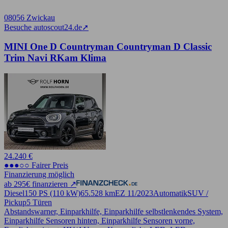
08056 Zwickau
Besuche autoscout24.de
➚
MINI One D Countryman Countryman D Classic
Trim Navi RKam Klima
24.240 €
●●●○○ Fairer Preis
Finanzierung möglich
ab 295€ finanzieren ↗
Diesel
150 PS (110 kW)
65.528 km
EZ 11/2023
Automatik
SUV /
Pickup
5 Türen
Abstandswarner, Einparkhilfe, Einparkhilfe selbstlenkendes System,
Einparkhilfe Sensoren hinten, Einparkhilfe Sensoren vorne,