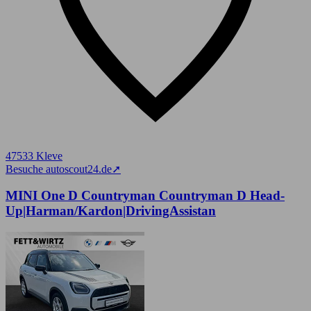
47533 Kleve
Besuche autoscout24.de
➚
MINI One D Countryman Countryman D Head-
Up|Harman/Kardon|DrivingAssistan