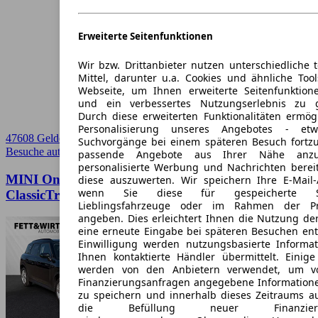
Erweiterte Seitenfunktionen
Wir bzw. Drittanbieter nutzen unterschiedliche 
Mittel, darunter u.a. Cookies und ähnliche Too
Webseite, um Ihnen erweiterte Seitenfunktion
und ein verbessertes Nutzungserlebnis zu g
Durch diese erweiterten Funktionalitäten ermög
Personalisierung unseres Angebotes - e
47608 Geldern
Suchvorgänge bei einem späteren Besuch fortzu
Besuche autoscout24.de
➚
passende Angebote aus Ihrer Nähe anzu
personalisierte Werbung und Nachrichten berei
MINI One D Countryman Countryman D
diese auszuwerten. Wir speichern Ihre E-Mail-
wenn Sie diese für gespeicherte Suc
ClassicTrim|Head-Up|Panorama
Lieblingsfahrzeuge oder im Rahmen der Pr
angeben. Dies erleichtert Ihnen die Nutzung de
eine erneute Eingabe bei späteren Besuchen entfä
Einwilligung werden nutzungsbasierte Informa
Ihnen kontaktierte Händler übermittelt. Einige
werden von den Anbietern verwendet, um v
Finanzierungsanfragen angegebene Informatione
zu speichern und innerhalb dieses Zeitraums a
die Befüllung neuer Finanzierun