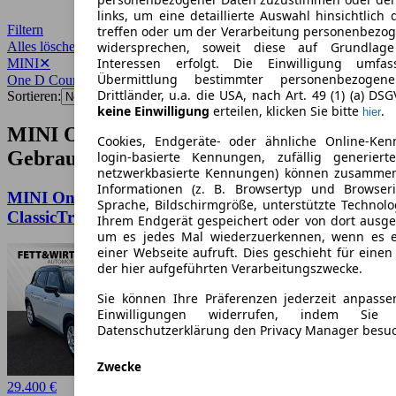
links, um eine detaillierte Auswahl hinsichtlich 
Filtern
treffen oder um der Verarbeitung personenbezo
Alles löschen
✕
widersprechen, soweit diese auf Grundlage 
Interessen erfolgt. Die Einwilligung umfa
MINI
✕
Übermittlung bestimmter personenbezoge
One D Countryman
✕
Drittländer, u.a. die USA, nach Art. 49 (1) (a) DS
Sortieren:
keine Einwilligung
erteilen, klicken Sie bitte
.
hier
MINI One D Countryman
Cookies, Endgeräte- oder ähnliche Online-Ken
Gebrauchtwagen-Angebote
login-basierte Kennungen, zufällig generier
netzwerkbasierte Kennungen) können zusamme
Informationen (z. B. Browsertyp und Browseri
MINI One D Countryman Countryman D
Sprache, Bildschirmgröße, unterstützte Technolo
ClassicTrim|Head-Up|Harman/Kardon
Ihrem Endgerät gespeichert oder von dort ausg
um es jedes Mal wiederzuerkennen, wenn es 
einer Webseite aufruft. Dies geschieht für eine
der hier aufgeführten Verarbeitungszwecke.
Sie können Ihre Präferenzen jederzeit anpasse
Einwilligungen widerrufen, indem Sie
Datenschutzerklärung den Privacy Manager besu
Zwecke
29.400 €