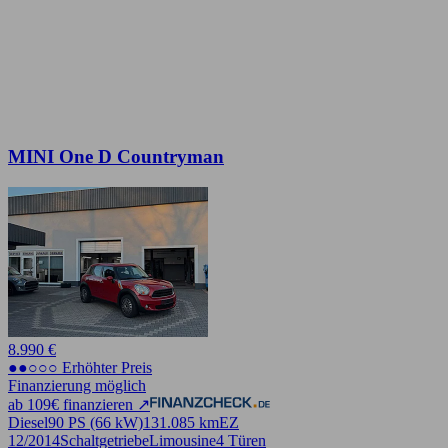
MINI One D Countryman
8.990 €
●●○○○ Erhöhter Preis
Finanzierung möglich
ab 109€ finanzieren ↗
Diesel
90 PS (66 kW)
131.085 km
EZ
12/2014
Schaltgetriebe
Limousine
4 Türen