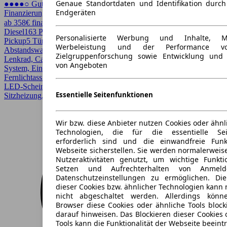
Genaue Standortdaten und Identifikation durc
●●●●○ Guter Preis
Endgeräten
Finanzierung möglich
ab 358€ finanzieren ↗
Diesel
163 PS (120 kW)
26.050 km
EZ 09/2025
Automatik
SUV /
Personalisierte Werbung und Inhalte, 
Pickup
5 Türen
Werbeleistung und der Performance vo
Abstandswarner, Android Auto, Apple CarPlay, Beheizbares
Zielgruppenforschung sowie Entwicklung und
Lenkrad, CarPlay, Einparkhilfe, Einparkhilfe selbstlenkendes
von Angeboten
System, Einparkhilfe Sensoren hinten, Einparkhilfe Sensoren vorne,
Fernlichtassistent, Garantie, Head-up display, HU/AU neu, LED,
LED-Scheinwerfer, Lichtsensor, Regensensor, Scheckheftgepflegt,
Essentielle Seitenfunktionen
Sitzheizung, Totwinkel-Assistent
Wir bzw. diese Anbieter nutzen Cookies oder ähnl
Technologien, die für die essentielle Seit
erforderlich sind und die einwandfreie Funkt
Webseite sicherstellen. Sie werden normalerweise
Nutzeraktivitäten genutzt, um wichtige Funkt
Setzen und Aufrechterhalten von Anmeld
Datenschutzeinstellungen zu ermöglichen. D
dieser Cookies bzw. ähnlicher Technologien kann
nicht abgeschaltet werden. Allerdings könn
Browser diese Cookies oder ähnliche Tools block
darauf hinweisen. Das Blockieren dieser Cookies 
Tools kann die Funktionalität der Webseite beeint