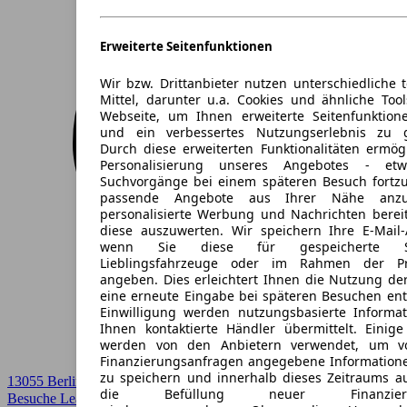
Erweiterte Seitenfunktionen
Wir bzw. Drittanbieter nutzen unterschiedliche 
Mittel, darunter u.a. Cookies und ähnliche Too
Webseite, um Ihnen erweiterte Seitenfunktion
und ein verbessertes Nutzungserlebnis zu g
Durch diese erweiterten Funktionalitäten ermög
Personalisierung unseres Angebotes - e
Suchvorgänge bei einem späteren Besuch fortzu
passende Angebote aus Ihrer Nähe anzu
personalisierte Werbung und Nachrichten berei
diese auszuwerten. Wir speichern Ihre E-Mail-
wenn Sie diese für gespeicherte Suc
Lieblingsfahrzeuge oder im Rahmen der Pr
angeben. Dies erleichtert Ihnen die Nutzung de
eine erneute Eingabe bei späteren Besuchen entfä
Einwilligung werden nutzungsbasierte Informa
Ihnen kontaktierte Händler übermittelt. Einige
werden von den Anbietern verwendet, um v
Finanzierungsanfragen angegebene Informatione
zu speichern und innerhalb dieses Zeitraums a
13055 Berlin
die Befüllung neuer Finanzierun
Besuche Leasingmarkt
➚