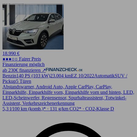
18.990 €
●●●○○ Fairer Preis
Finanzierung möglich
ab 230€ finanzieren ↗
Benzin
140 PS (103 kW)
23.004 km
EZ 10/2022
Automatik
SUV /
Pickup
5 Türen
Abstandswarner, Android Auto, Apple CarPlay, CarPlay,
Einparkhilfe, Einparkhilfe vorn, Einparkhilfe vorn und hinten, LED,
LED-Scheinwerfer, Regensensor, Spurhalteassistent, Totwinkel-
Assistent, Verkehrszeichenerkennung
5,3 l/100 km (komb.)* · 131 g/km CO2* · CO2-Klasse D