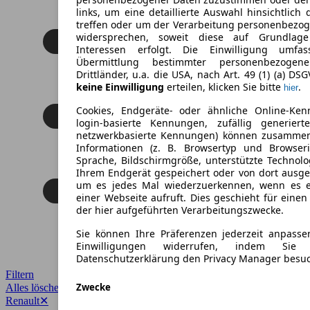
links, um eine detaillierte Auswahl hinsichtlich 
treffen oder um der Verarbeitung personenbezo
widersprechen, soweit diese auf Grundlage 
Interessen erfolgt. Die Einwilligung umfa
Übermittlung bestimmter personenbezoge
Drittländer, u.a. die USA, nach Art. 49 (1) (a) DS
keine Einwilligung
erteilen, klicken Sie bitte
.
hier
Cookies, Endgeräte- oder ähnliche Online-Ken
login-basierte Kennungen, zufällig generier
netzwerkbasierte Kennungen) können zusamme
Informationen (z. B. Browsertyp und Browseri
Sprache, Bildschirmgröße, unterstützte Technolo
Ihrem Endgerät gespeichert oder von dort ausg
um es jedes Mal wiederzuerkennen, wenn es 
einer Webseite aufruft. Dies geschieht für eine
der hier aufgeführten Verarbeitungszwecke.
Sie können Ihre Präferenzen jederzeit anpasse
Einwilligungen widerrufen, indem Sie
Datenschutzerklärung den Privacy Manager besu
Filtern
Zwecke
Alles löschen
✕
Renault
✕