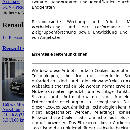
Arkana
✕
Genaue Standortdaten und Identifikation durc
Endgeräten
SUV / Pickup
✕
Sortieren:
Personalisierte Werbung und Inhalte, 
Renault Arkana SUV / Pickup Angebote
Werbeleistung und der Performance vo
Zielgruppenforschung sowie Entwicklung und
von Angeboten
TOP
Leasing
Renault Arkana 1.3 TCE 140 EQUILIBRE
Essentielle Seitenfunktionen
Wir bzw. diese Anbieter nutzen Cookies oder ähnl
Technologien, die für die essentielle Seit
erforderlich sind und die einwandfreie Funkt
Webseite sicherstellen. Sie werden normalerweise
Nutzeraktivitäten genutzt, um wichtige Funkt
Setzen und Aufrechterhalten von Anmeld
Datenschutzeinstellungen zu ermöglichen. D
169 € / Monat
dieser Cookies bzw. ähnlicher Technologien kann
Anzahlung:
0,00 €
Laufzeit:
48 Monate
km/Jahr:
10.000
Benzin
140 PS
nicht abgeschaltet werden. Allerdings könn
(103 kW)
21.590 km
EZ 12/2023
Automatik
SUV / Pickup
4 Türen
Browser diese Cookies oder ähnliche Tools block
5,9 l/100 km (komb.)* · 133 g/km CO2* · CO2-Klasse D
darauf hinweisen. Das Blockieren dieser Cookies 
Tools kann die Funktionalität der Webseite beeint