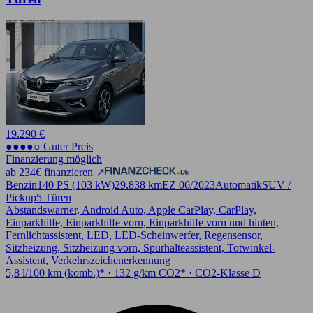
19.290 €
●●●●○ Guter Preis
Finanzierung möglich
ab 234€ finanzieren ↗
Benzin
140 PS (103 kW)
29.838 km
EZ 06/2023
Automatik
SUV /
Pickup
5 Türen
Abstandswarner, Android Auto, Apple CarPlay, CarPlay,
Einparkhilfe, Einparkhilfe vorn, Einparkhilfe vorn und hinten,
Fernlichtassistent, LED, LED-Scheinwerfer, Regensensor,
Sitzheizung, Sitzheizung vorn, Spurhalteassistent, Totwinkel-
Assistent, Verkehrszeichenerkennung
5,8 l/100 km (komb.)* · 132 g/km CO2* · CO2-Klasse D