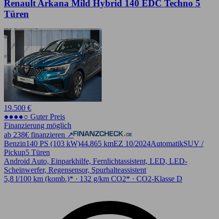
Renault Arkana Mild Hybrid 140 EDC Techno 5
Türen
19.500 €
●●●●○ Guter Preis
Finanzierung möglich
ab 238€ finanzieren ↗
Benzin
140 PS (103 kW)
44.865 km
EZ 10/2024
Automatik
SUV /
Pickup
5 Türen
Android Auto, Einparkhilfe, Fernlichtassistent, LED, LED-
Scheinwerfer, Regensensor, Spurhalteassistent
5,8 l/100 km (komb.)* · 132 g/km CO2* · CO2-Klasse D