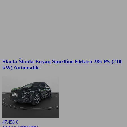
Skoda Škoda Enyaq Sportline Elektro 286 PS (210
kW) Automatik
47.458 €