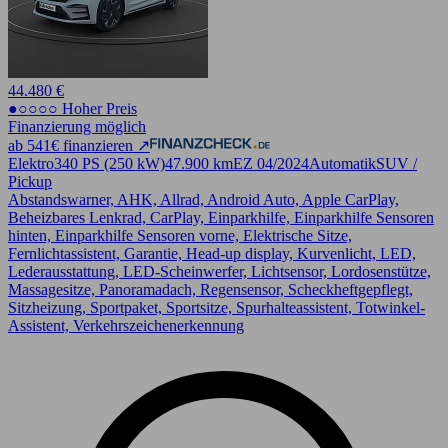
44.480 €
●○○○○ Hoher Preis
Finanzierung möglich
ab 541€ finanzieren ↗
Elektro
340 PS (250 kW)
47.900 km
EZ 04/2024
Automatik
SUV /
Pickup
Abstandswarner, AHK, Allrad, Android Auto, Apple CarPlay,
Beheizbares Lenkrad, CarPlay, Einparkhilfe, Einparkhilfe Sensoren
hinten, Einparkhilfe Sensoren vorne, Elektrische Sitze,
Fernlichtassistent, Garantie, Head-up display, Kurvenlicht, LED,
Lederausstattung, LED-Scheinwerfer, Lichtsensor, Lordosenstütze,
Massagesitze, Panoramadach, Regensensor, Scheckheftgepflegt,
Sitzheizung, Sportpaket, Sportsitze, Spurhalteassistent, Totwinkel-
Assistent, Verkehrszeichenerkennung