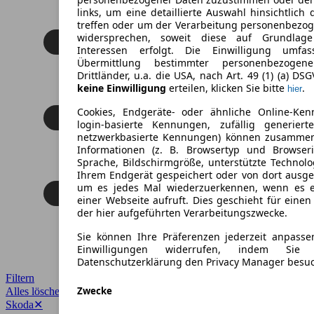
links, um eine detaillierte Auswahl hinsichtlich 
treffen oder um der Verarbeitung personenbezo
widersprechen, soweit diese auf Grundlage 
Interessen erfolgt. Die Einwilligung umfa
Übermittlung bestimmter personenbezoge
Drittländer, u.a. die USA, nach Art. 49 (1) (a) DS
keine Einwilligung
erteilen, klicken Sie bitte
.
hier
Cookies, Endgeräte- oder ähnliche Online-Ken
login-basierte Kennungen, zufällig generier
netzwerkbasierte Kennungen) können zusamme
Informationen (z. B. Browsertyp und Browseri
Sprache, Bildschirmgröße, unterstützte Technolo
Ihrem Endgerät gespeichert oder von dort ausg
um es jedes Mal wiederzuerkennen, wenn es 
einer Webseite aufruft. Dies geschieht für eine
der hier aufgeführten Verarbeitungszwecke.
Sie können Ihre Präferenzen jederzeit anpasse
Einwilligungen widerrufen, indem Sie
Datenschutzerklärung den Privacy Manager besu
Filtern
Zwecke
Alles löschen
✕
Skoda
✕