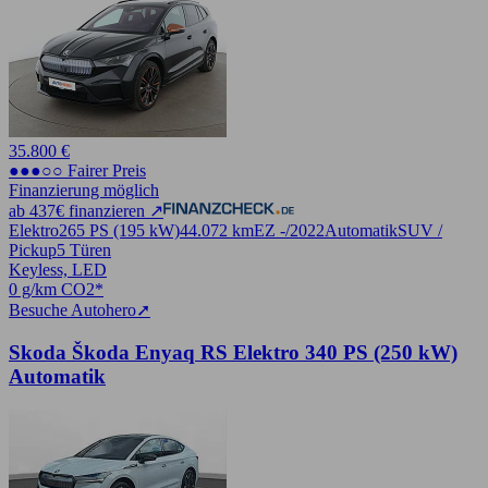
35.800 €
●●●○○ Fairer Preis
Finanzierung möglich
ab 437€ finanzieren ↗
Elektro
265 PS (195 kW)
44.072 km
EZ -/2022
Automatik
SUV /
Pickup
5 Türen
Keyless, LED
0 g/km CO2*
Besuche Autohero
➚
Skoda Škoda Enyaq RS Elektro 340 PS (250 kW)
Automatik