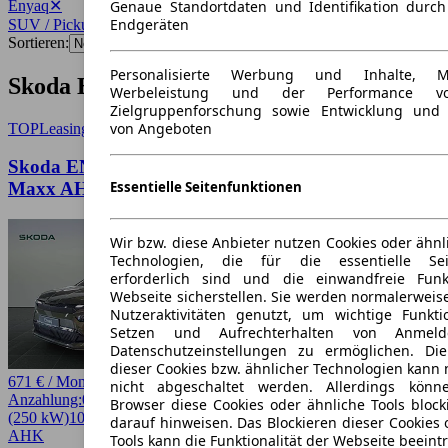
Enyaq
✕
Genaue Standortdaten und Identifikation durc
Endgeräten
SUV / Pickup
✕
Sortieren:
Personalisierte Werbung und Inhalte, 
Skoda Enyaq SUV / Pickup Angebote
Werbeleistung und der Performance vo
Zielgruppenforschung sowie Entwicklung und
von Angeboten
TOP
Leasing
Skoda ENYAQ Coupé RS neues Modell VOLL
Essentielle Seitenfunktionen
Maxx AHK CANTON MATRIX
Wir bzw. diese Anbieter nutzen Cookies oder ähnl
Technologien, die für die essentielle Seit
erforderlich sind und die einwandfreie Funkt
Webseite sicherstellen. Sie werden normalerweise
Nutzeraktivitäten genutzt, um wichtige Funkt
Setzen und Aufrechterhalten von Anmeld
Datenschutzeinstellungen zu ermöglichen. D
dieser Cookies bzw. ähnlicher Technologien kann
671 € / Monat
nicht abgeschaltet werden. Allerdings könn
Anzahlung:
0,00 €
Laufzeit:
48 Monate
km/Jahr:
10.000
Elektro
340 PS
Browser diese Cookies oder ähnliche Tools block
(250 kW)
10 km
EZ 08/2026
Automatik
SUV / Pickup
4 Türen
darauf hinweisen. Das Blockieren dieser Cookies 
AHK
Tools kann die Funktionalität der Webseite beeint