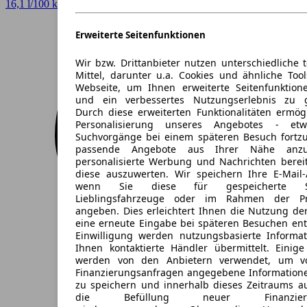
16,1 l/100 km (komb.)* · 0 g/km CO2* · CO2-Klasse A
Erweiterte Seitenfunktionen
Wir bzw. Drittanbieter nutzen unterschiedliche 
Mittel, darunter u.a. Cookies und ähnliche Too
Webseite, um Ihnen erweiterte Seitenfunktion
und ein verbessertes Nutzungserlebnis zu g
Durch diese erweiterten Funktionalitäten ermög
Personalisierung unseres Angebotes - e
Suchvorgänge bei einem späteren Besuch fortzu
passende Angebote aus Ihrer Nähe anzu
personalisierte Werbung und Nachrichten berei
diese auszuwerten. Wir speichern Ihre E-Mail-
wenn Sie diese für gespeicherte Suc
Lieblingsfahrzeuge oder im Rahmen der Pr
angeben. Dies erleichtert Ihnen die Nutzung de
eine erneute Eingabe bei späteren Besuchen entfä
Einwilligung werden nutzungsbasierte Informa
Ihnen kontaktierte Händler übermittelt. Einige
werden von den Anbietern verwendet, um v
Finanzierungsanfragen angegebene Informatione
zu speichern und innerhalb dieses Zeitraums a
die Befüllung neuer Finanzierun