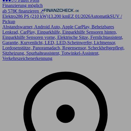
●●●○○ Fairer Preis
Finanzierung möglich
ab 578€ finanzieren ↗
Elektro
286 PS (210 kW)
13.200 km
EZ 01/2026
Automatik
SUV /
Pickup
Abstandswarner, Android Auto, Apple CarPlay, Beheizbares
Lenkrad, CarPlay, Einparkhilfe, Einparkhilfe Sensoren hinten,
Einparkhilfe Sensoren vorne, Elektrische Sitze, Fernlichtassistent,
Garantie, Kurvenlicht, LED, LED-Scheinwerfer, Lichtsensor,
Lordosenstütze, Panoramadach, Regensensor, Scheckheftgepflegt,
Sitzheizung, Spurhalteassistent, Totwinkel-Assistent,
Verkehrszeichenerkennung