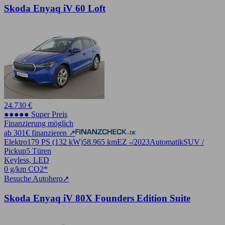
Skoda Enyaq iV 60 Loft
24.730 €
●●●●● Super Preis
Finanzierung möglich
ab 301€ finanzieren ↗
Elektro
179 PS (132 kW)
58.965 km
EZ -/2023
Automatik
SUV /
Pickup
5 Türen
Keyless, LED
0 g/km CO2*
Besuche Autohero
➚
Skoda Enyaq iV 80X Founders Edition Suite