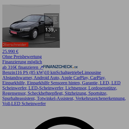
25.990 €
Ohne Preisbewertung
Finanzierung möglich
ab 316€ finanzieren ↗
Benzin
116 PS (85 kW)
10 km
Schaltgetriebe
Limousine
Abstandswarner, Android Auto, Apple CarPlay, CarPlay,
Einparkhilfe, Einparkhilfe Sensoren hinten, Garantie, LED, LED
Scheinwerfer, LED-Scheinwerfer, Lichtsensor, Lordosenstütze,
Regensensor, Scheckheftgepflegt, Sitzheizung, Sportsitze,
Spurhalteassistent, Totwinkel-Assistent, Verkehrszeichenerkennung,
Voll-LED Scheinwerfer