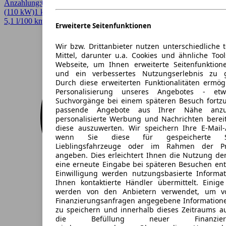
Anzahlung:
0,00 €
Laufzeit:
48 Monate
km/Jahr:
10.000
Benzin
150 PS
(110 kW)
1 km
EZ 08/2026
Automatik
Limousine
4 Türen
5,1 l/100 km (komb.)* · 117 g/km CO2* · CO2-Klasse D
Erweiterte Seitenfunktionen
Wir bzw. Drittanbieter nutzen unterschiedliche 
Mittel, darunter u.a. Cookies und ähnliche Too
Webseite, um Ihnen erweiterte Seitenfunktion
und ein verbessertes Nutzungserlebnis zu g
Durch diese erweiterten Funktionalitäten ermög
Personalisierung unseres Angebotes - e
Suchvorgänge bei einem späteren Besuch fortzu
passende Angebote aus Ihrer Nähe anzu
personalisierte Werbung und Nachrichten berei
diese auszuwerten. Wir speichern Ihre E-Mail-
wenn Sie diese für gespeicherte Suc
Lieblingsfahrzeuge oder im Rahmen der Pr
angeben. Dies erleichtert Ihnen die Nutzung de
eine erneute Eingabe bei späteren Besuchen entfä
Einwilligung werden nutzungsbasierte Informa
Ihnen kontaktierte Händler übermittelt. Einige
werden von den Anbietern verwendet, um v
Finanzierungsanfragen angegebene Informatione
zu speichern und innerhalb dieses Zeitraums a
die Befüllung neuer Finanzierun