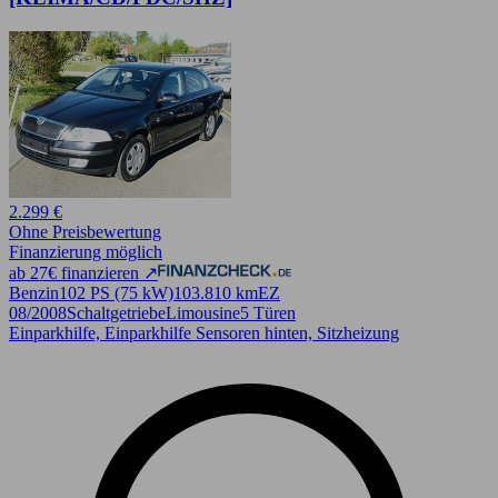
2.299 €
Ohne Preisbewertung
Finanzierung möglich
ab 27€ finanzieren ↗
Benzin
102 PS (75 kW)
103.810 km
EZ
08/2008
Schaltgetriebe
Limousine
5 Türen
Einparkhilfe, Einparkhilfe Sensoren hinten, Sitzheizung