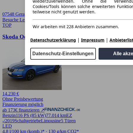
wiederzuverwenden. Ohne die Verwend
Cookies/Tools können solche erweiterten Funkti
teilweise nicht genutzt werden.
07548 Gera
Besuche Leasingmarkt
➚
TOP
Wir arbeiten mit 228 Anbietern zusammen.
Skoda Octavia 1.0 TSI Style
|
|
Datenschutzerklärung
Impressum
Anbieterlis
Datenschutz-Einstellungen
Alle akz
14.230 €
Ohne Preisbewertung
Finanzierung möglich
ab 173€ finanzieren ↗
Benzin
116 PS (85 kW)
77.014 km
EZ
-/2019
Schaltgetriebe
Limousine
5 Türen
LED
4,8 l/100 km (komb.)* · 130 g/km CO2*