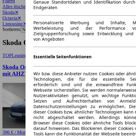
Filtern
Genaue Standortdaten und Identifikation durc
Alles löschen
✕
Endgeräten
Skoda
✕
Octavia
✕
Personalisierte Werbung und Inhalte, 
Limousine
✕
Werbeleistung und der Performance vo
Sortieren:
Zielgruppenforschung sowie Entwicklung und
von Angeboten
Skoda Octavia Limousine Angebote
TOP
Leasing
Essentielle Seitenfunktionen
Skoda Octavia IV 1.5 TSI mHEV DSG Sportline
mit AHZV
Wir bzw. diese Anbieter nutzen Cookies oder ähnl
Technologien, die für die essentielle Seit
erforderlich sind und die einwandfreie Funkt
Webseite sicherstellen. Sie werden normalerweise
Nutzeraktivitäten genutzt, um wichtige Funkt
Setzen und Aufrechterhalten von Anmeld
Datenschutzeinstellungen zu ermöglichen. D
dieser Cookies bzw. ähnlicher Technologien kann
nicht abgeschaltet werden. Allerdings könn
Browser diese Cookies oder ähnliche Tools block
darauf hinweisen. Das Blockieren dieser Cookies 
396 € / Monat
Tools kann die Funktionalität der Webseite beeint