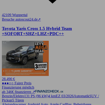
42109 Wuppertal
Besuche autoscout24.de
➚
Toyota Yaris Cross 1.5 Hybrid Team
+SOFORT+SHZ+LHZ+PDC++
28.490 €
●●●○○ Fairer Preis
Finanzierung möglich
ab 346€ finanzieren ↗
Benzin/Elektro
131 PS (96 kW)
4 km
EZ 03/2026
Automatik
SUV /
Pickup
5 Türen
Abstandswarner, Android Auto, Apple CarPlay, Beheizbares