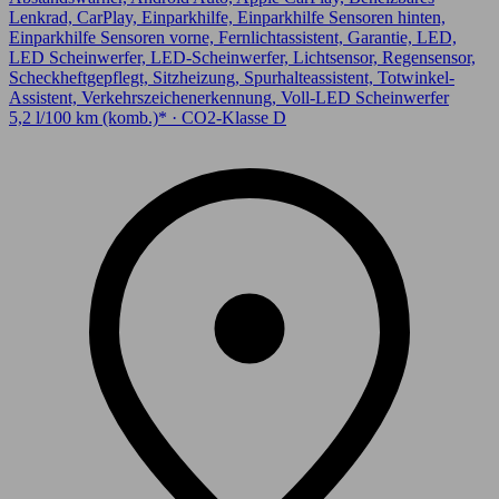
Lenkrad, CarPlay, Einparkhilfe, Einparkhilfe Sensoren hinten,
Einparkhilfe Sensoren vorne, Fernlichtassistent, Garantie, LED,
LED Scheinwerfer, LED-Scheinwerfer, Lichtsensor, Regensensor,
Scheckheftgepflegt, Sitzheizung, Spurhalteassistent, Totwinkel-
Assistent, Verkehrszeichenerkennung, Voll-LED Scheinwerfer
5,2 l/100 km (komb.)* · CO2-Klasse D