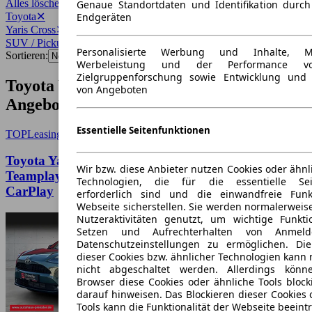
Alles löschen
✕
Genaue Standortdaten und Identifikation durc
Toyota
✕
Endgeräten
Yaris Cross
✕
SUV / Pickup
✕
Personalisierte Werbung und Inhalte, 
Sortieren:
Werbeleistung und der Performance vo
Zielgruppenforschung sowie Entwicklung und
Toyota Yaris Cross SUV / Pickup
von Angeboten
Angebote
Essentielle Seitenfunktionen
TOP
Leasing
Toyota Yaris Cross FWD 1.5 VVT-iE EU6e 5-Türer
Wir bzw. diese Anbieter nutzen Cookies oder ähnl
Teamplayer 1,5L Hybrid 96 kW Navi LED Apple
Technologien, die für die essentielle Seit
CarPlay
erforderlich sind und die einwandfreie Funkt
Webseite sicherstellen. Sie werden normalerweise
Nutzeraktivitäten genutzt, um wichtige Funkt
Setzen und Aufrechterhalten von Anmeld
Datenschutzeinstellungen zu ermöglichen. D
dieser Cookies bzw. ähnlicher Technologien kann
nicht abgeschaltet werden. Allerdings könn
Browser diese Cookies oder ähnliche Tools block
darauf hinweisen. Das Blockieren dieser Cookies 
Tools kann die Funktionalität der Webseite beeint