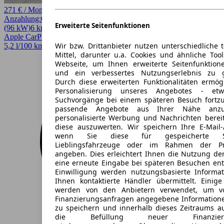
271 € / Monat
Anzahlung:
0,00 €
Laufzeit:
48 Monate
km/Jahr:
10.000
Andere
131 PS
Erweiterte Seitenfunktionen
(96 kW)
6 km
EZ 08/2026
Automatik
SUV / Pickup
4 Türen
Apple CarPlay, CarPlay, LED
Wir bzw. Drittanbieter nutzen unterschiedliche 
5,2 l/100 km (komb.)* · 116 g/km CO2* · CO2-Klasse D
Mittel, darunter u.a. Cookies und ähnliche Too
Webseite, um Ihnen erweiterte Seitenfunktion
und ein verbessertes Nutzungserlebnis zu g
Durch diese erweiterten Funktionalitäten ermög
Personalisierung unseres Angebotes - e
Suchvorgänge bei einem späteren Besuch fortzu
passende Angebote aus Ihrer Nähe anzu
personalisierte Werbung und Nachrichten berei
diese auszuwerten. Wir speichern Ihre E-Mail-
wenn Sie diese für gespeicherte Suc
Lieblingsfahrzeuge oder im Rahmen der Pr
angeben. Dies erleichtert Ihnen die Nutzung de
eine erneute Eingabe bei späteren Besuchen entfä
Einwilligung werden nutzungsbasierte Informa
Ihnen kontaktierte Händler übermittelt. Einige
werden von den Anbietern verwendet, um v
Finanzierungsanfragen angegebene Informatione
zu speichern und innerhalb dieses Zeitraums a
die Befüllung neuer Finanzierun