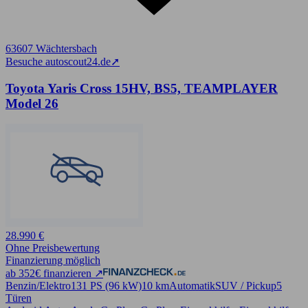
63607 Wächtersbach
Besuche autoscout24.de
➚
Toyota Yaris Cross 15HV, BS5, TEAMPLAYER
Model 26
28.990 €
Ohne Preisbewertung
Finanzierung möglich
ab 352€ finanzieren ↗
Benzin/Elektro
131 PS (96 kW)
10 km
Automatik
SUV / Pickup
5
Türen