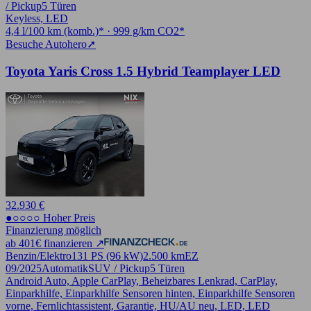
/ Pickup
5 Türen
Keyless, LED
4,4 l/100 km (komb.)* · 999 g/km CO2*
Besuche Autohero
➚
Toyota Yaris Cross 1.5 Hybrid Teamplayer LED
32.930 €
●○○○○ Hoher Preis
Finanzierung möglich
ab 401€ finanzieren ↗
Benzin/Elektro
131 PS (96 kW)
2.500 km
EZ
09/2025
Automatik
SUV / Pickup
5 Türen
Android Auto, Apple CarPlay, Beheizbares Lenkrad, CarPlay,
Einparkhilfe, Einparkhilfe Sensoren hinten, Einparkhilfe Sensoren
vorne, Fernlichtassistent, Garantie, HU/AU neu, LED, LED