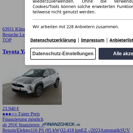
wiederzuverwenden. Ohne die Verwend
Cookies/Tools können solche erweiterten Funkti
teilweise nicht genutzt werden.
Wir arbeiten mit 228 Anbietern zusammen.
63911 Klingenberg
Besuche Leasingmarkt
➚
|
|
Datenschutzerklärung
Impressum
Anbieterlis
TOP
Toyota Yaris Cross 1.5 Hybrid 2WD Team D
Datenschutz-Einstellungen
Alle akz
23.940 €
●●●○○ Fairer Preis
Finanzierung möglich
ab 291€ finanzieren ↗
Benzin/Elektro
116 PS (85 kW)
32.418 km
EZ -/2023
Automatik
SUV