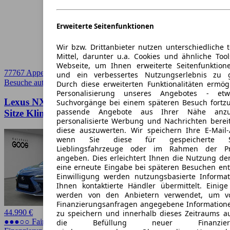
Erweiterte Seitenfunktionen
Wir bzw. Drittanbieter nutzen unterschiedliche 
Mittel, darunter u.a. Cookies und ähnliche Too
Webseite, um Ihnen erweiterte Seitenfunktion
77767 Appenweier
und ein verbessertes Nutzungserlebnis zu g
Besuche autoscout24.de
➚
Durch diese erweiterten Funktionalitäten ermög
Personalisierung unseres Angebotes - e
Lexus NX 350h E-Four Sportpaket HUD Memory
Suchvorgänge bei einem späteren Besuch fortzu
passende Angebote aus Ihrer Nähe anzu
Sitze Klimasitze Klim
personalisierte Werbung und Nachrichten berei
diese auszuwerten. Wir speichern Ihre E-Mail-
wenn Sie diese für gespeicherte Suc
Lieblingsfahrzeuge oder im Rahmen der Pr
angeben. Dies erleichtert Ihnen die Nutzung de
eine erneute Eingabe bei späteren Besuchen entfä
Einwilligung werden nutzungsbasierte Informa
Ihnen kontaktierte Händler übermittelt. Einige
werden von den Anbietern verwendet, um v
Finanzierungsanfragen angegebene Informatione
44.990 €
zu speichern und innerhalb dieses Zeitraums a
●●●○○ Fairer Preis
die Befüllung neuer Finanzierun