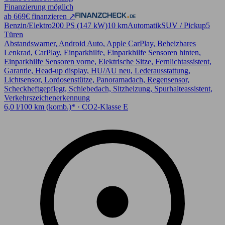
Finanzierung möglich
ab 669€ finanzieren ↗
Benzin/Elektro
200 PS (147 kW)
10 km
Automatik
SUV / Pickup
5
Türen
Abstandswarner, Android Auto, Apple CarPlay, Beheizbares
Lenkrad, CarPlay, Einparkhilfe, Einparkhilfe Sensoren hinten,
Einparkhilfe Sensoren vorne, Elektrische Sitze, Fernlichtassistent,
Garantie, Head-up display, HU/AU neu, Lederausstattung,
Lichtsensor, Lordosenstütze, Panoramadach, Regensensor,
Scheckheftgepflegt, Schiebedach, Sitzheizung, Spurhalteassistent,
Verkehrszeichenerkennung
6,0 l/100 km (komb.)* · CO2-Klasse E