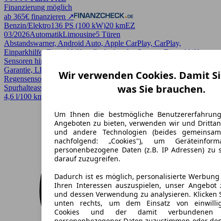
Finanzierung möglich
ab 365€ finanzieren ↗
Benzin/Elektro
136 PS (100 kW)
20 km
EZ
03/2026
Automatik
Limousine
5 Türen
Abstandswarner, Android Auto, Apple CarPlay, CarPlay,
Einparkhilfe, Einparkhilfe selbstlenkendes System, Einparkhilfe
Sensoren hinten, Einparkhilfe Sensoren vorne, Fernlichtassistent,
Garantie, LED, LED-Scheinwerfer, Lichtsensor, Lordosenstütze,
Wir verwenden Cookies. Damit Si
Regensensor, Scheckheftgepflegt, Sitzheizung, Sportpaket,
was Sie brauchen.
Spurhalteassistent, Totwinkel-Assistent, Verkehrszeichenerkennung
4,6 l/100 km (komb.)* · CO2-Klasse C
Um Ihnen die bestmögliche Benutzererfahrun
Angeboten zu bieten, verwenden wir und Drittan
und andere Technologien (beides gemeinsa
nachfolgend: „Cookies"), um Geräteinfor
personenbezogene Daten (z.B. IP Adressen) zu 
darauf zuzugreifen.
Dadurch ist es möglich, personalisierte Werbun
Ihren Interessen auszuspielen, unser Angebot 
und dessen Verwendung zu analysieren. Klicken 
unten rechts, um dem Einsatz von einwillig
Cookies und der damit verbundenen V
personenbezogener Daten zuzustimmen oder den