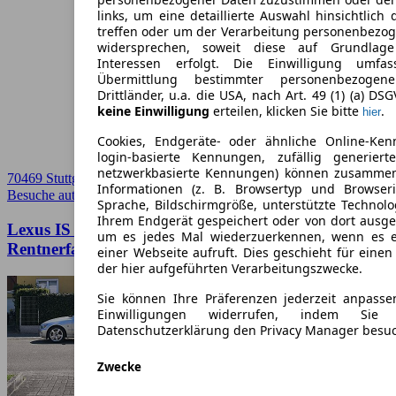
links, um eine detaillierte Auswahl hinsichtlich 
treffen oder um der Verarbeitung personenbezo
widersprechen, soweit diese auf Grundlage 
Interessen erfolgt. Die Einwilligung umfa
Übermittlung bestimmter personenbezoge
Drittländer, u.a. die USA, nach Art. 49 (1) (a) DS
keine Einwilligung
erteilen, klicken Sie bitte
.
hier
Cookies, Endgeräte- oder ähnliche Online-Ken
login-basierte Kennungen, zufällig generier
netzwerkbasierte Kennungen) können zusamme
70469 Stuttgart
Informationen (z. B. Browsertyp und Browseri
Besuche autoscout24.de
➚
Sprache, Bildschirmgröße, unterstützte Technolo
Ihrem Endgerät gespeichert oder von dort ausg
Lexus IS 200 Limited / Tüv NEU bis 07.2028 /
um es jedes Mal wiederzuerkennen, wenn es 
Rentnerfahrzeug !
einer Webseite aufruft. Dies geschieht für eine
der hier aufgeführten Verarbeitungszwecke.
Sie können Ihre Präferenzen jederzeit anpasse
Einwilligungen widerrufen, indem Sie
Datenschutzerklärung den Privacy Manager besu
Zwecke