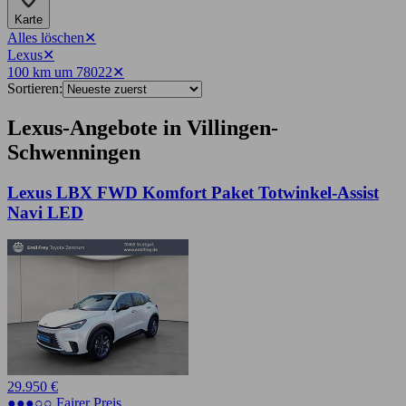
Karte
Alles löschen
✕
Lexus
✕
100 km um 78022
✕
Sortieren:
Lexus-Angebote in Villingen-
Schwenningen
Lexus LBX FWD Komfort Paket Totwinkel-Assist
Navi LED
29.950 €
●●●○○ Fairer Preis