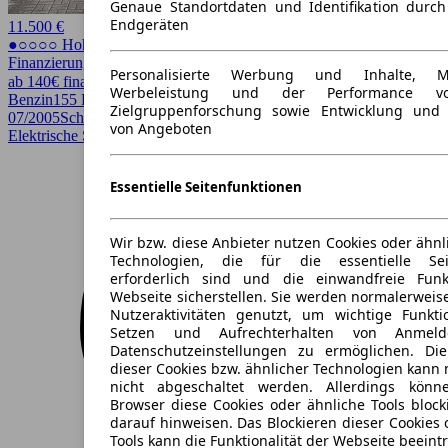
Genaue Standortdaten und Identifikation durc
Endgeräten
11.500 €
●○○○○ Hoher Preis
Finanzierung möglich
Personalisierte Werbung und Inhalte, 
ab 140€ finanzieren ↗
Werbeleistung und der Performance vo
Benzin
155 PS (114 kW)
155.000 km
EZ
Zielgruppenforschung sowie Entwicklung und
07/2005
Schaltgetriebe
Limousine
4 Türen
von Angeboten
Elektrische Sitze, Lederausstattung, Sitzheizung, Sportsitze
Essentielle Seitenfunktionen
Wir bzw. diese Anbieter nutzen Cookies oder ähnl
Technologien, die für die essentielle Seit
erforderlich sind und die einwandfreie Funkt
Webseite sicherstellen. Sie werden normalerweise
Nutzeraktivitäten genutzt, um wichtige Funkt
Setzen und Aufrechterhalten von Anmeld
Datenschutzeinstellungen zu ermöglichen. D
dieser Cookies bzw. ähnlicher Technologien kann
nicht abgeschaltet werden. Allerdings könn
Browser diese Cookies oder ähnliche Tools block
darauf hinweisen. Das Blockieren dieser Cookies 
Tools kann die Funktionalität der Webseite beeint