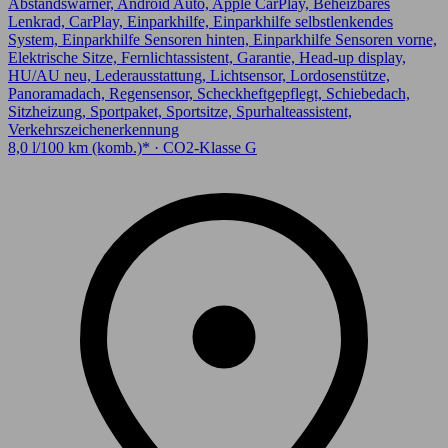
Abstandswarner, Android Auto, Apple CarPlay, Beheizbares
Lenkrad, CarPlay, Einparkhilfe, Einparkhilfe selbstlenkendes
System, Einparkhilfe Sensoren hinten, Einparkhilfe Sensoren vorne,
Elektrische Sitze, Fernlichtassistent, Garantie, Head-up display,
HU/AU neu, Lederausstattung, Lichtsensor, Lordosenstütze,
Panoramadach, Regensensor, Scheckheftgepflegt, Schiebedach,
Sitzheizung, Sportpaket, Sportsitze, Spurhalteassistent,
Verkehrszeichenerkennung
8,0 l/100 km (komb.)* · CO2-Klasse G