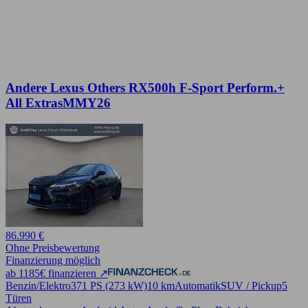
Andere Lexus Others RX500h F-Sport Perform.+
All ExtrasMMY26
86.990 €
Ohne Preisbewertung
Finanzierung möglich
ab 1185€ finanzieren ↗
Benzin/Elektro
371 PS (273 kW)
10 km
Automatik
SUV / Pickup
5
Türen