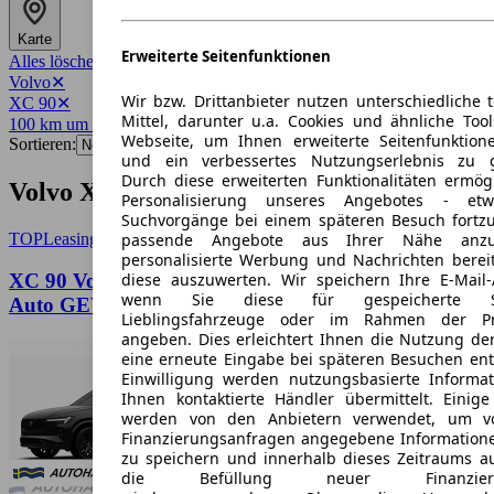
Karte
Erweiterte Seitenfunktionen
Alles löschen
✕
Volvo
✕
Wir bzw. Drittanbieter nutzen unterschiedliche 
XC 90
✕
Mittel, darunter u.a. Cookies und ähnliche Too
100 km um 38281
✕
Webseite, um Ihnen erweiterte Seitenfunktion
Sortieren:
und ein verbessertes Nutzungserlebnis zu g
Durch diese erweiterten Funktionalitäten ermög
Volvo XC 90 Angebote in Wolfenbüttel
Personalisierung unseres Angebotes - e
Suchvorgänge bei einem späteren Besuch fortzu
passende Angebote aus Ihrer Nähe anzu
TOP
Leasing
personalisierte Werbung und Nachrichten berei
diese auszuwerten. Wir speichern Ihre E-Mail-
XC 90 Volvo XC90 T8 AWD Plus Black Edition
wenn Sie diese für gespeicherte Suc
Auto GEWERBE
Lieblingsfahrzeuge oder im Rahmen der Pr
angeben. Dies erleichtert Ihnen die Nutzung de
eine erneute Eingabe bei späteren Besuchen entfä
Einwilligung werden nutzungsbasierte Informa
Ihnen kontaktierte Händler übermittelt. Einige
werden von den Anbietern verwendet, um v
Finanzierungsanfragen angegebene Informatione
zu speichern und innerhalb dieses Zeitraums a
die Befüllung neuer Finanzierun