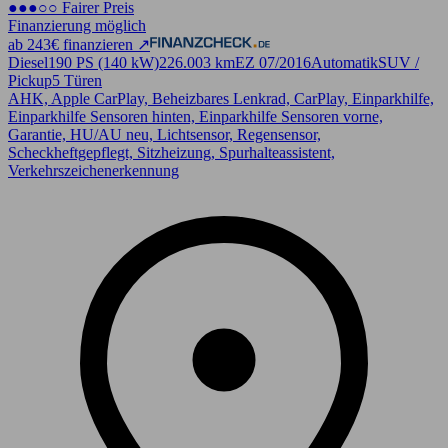
●●●○○ Fairer Preis
Finanzierung möglich
ab 243€ finanzieren ↗
Diesel
190 PS (140 kW)
226.003 km
EZ 07/2016
Automatik
SUV /
Pickup
5 Türen
AHK, Apple CarPlay, Beheizbares Lenkrad, CarPlay, Einparkhilfe,
Einparkhilfe Sensoren hinten, Einparkhilfe Sensoren vorne,
Garantie, HU/AU neu, Lichtsensor, Regensensor,
Scheckheftgepflegt, Sitzheizung, Spurhalteassistent,
Verkehrszeichenerkennung