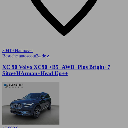
30419 Hannover
Besuche autoscout24.de
➚
XC 90 Volvo XC90 +B5+AWD+Plus Bright+7
Sitze+HArman+Head Up++