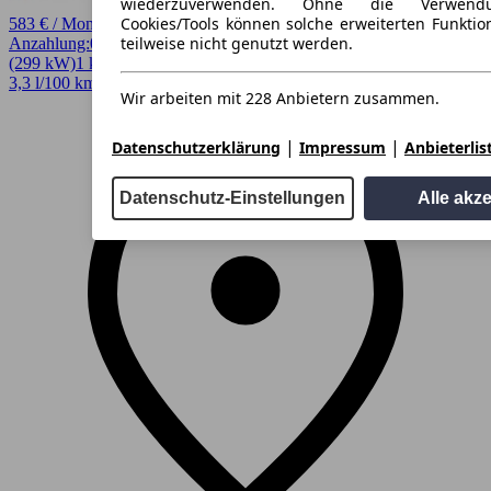
wiederzuverwenden. Ohne die Verwend
Cookies/Tools können solche erweiterten Funkti
583 € / Monat
teilweise nicht genutzt werden.
Anzahlung:
0,00 €
Laufzeit:
48 Monate
km/Jahr:
10.000
Andere
406 PS
(299 kW)
1 km
EZ 08/2026
Automatik
SUV / Pickup
4 Türen
3,3 l/100 km (komb.)* · 75 g/km CO2* · CO2-Klasse B
Wir arbeiten mit 228 Anbietern zusammen.
|
|
Datenschutzerklärung
Impressum
Anbieterlis
Datenschutz-Einstellungen
Alle akz