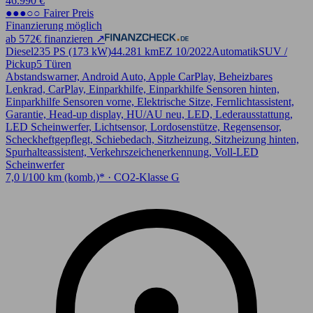
46.990 €
●●●○○ Fairer Preis
Finanzierung möglich
ab 572€ finanzieren ↗
Diesel
235 PS (173 kW)
44.281 km
EZ 10/2022
Automatik
SUV /
Pickup
5 Türen
Abstandswarner, Android Auto, Apple CarPlay, Beheizbares
Lenkrad, CarPlay, Einparkhilfe, Einparkhilfe Sensoren hinten,
Einparkhilfe Sensoren vorne, Elektrische Sitze, Fernlichtassistent,
Garantie, Head-up display, HU/AU neu, LED, Lederausstattung,
LED Scheinwerfer, Lichtsensor, Lordosenstütze, Regensensor,
Scheckheftgepflegt, Schiebedach, Sitzheizung, Sitzheizung hinten,
Spurhalteassistent, Verkehrszeichenerkennung, Voll-LED
Scheinwerfer
7,0 l/100 km (komb.)* · CO2-Klasse G