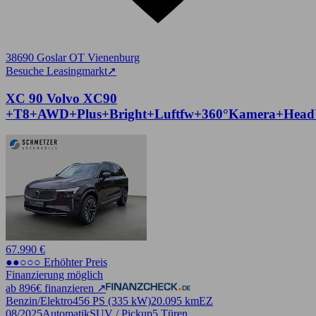
38690 Goslar OT Vienenburg
Besuche Leasingmarkt
➚
XC 90 Volvo XC90
+T8+AWD+Plus+Bright+Luftfw+360°Kamera+Hea
67.990 €
●●○○○ Erhöhter Preis
Finanzierung möglich
ab 896€ finanzieren ↗
Benzin/Elektro
456 PS (335 kW)
20.095 km
EZ
08/2025
Automatik
SUV / Pickup
5 Türen