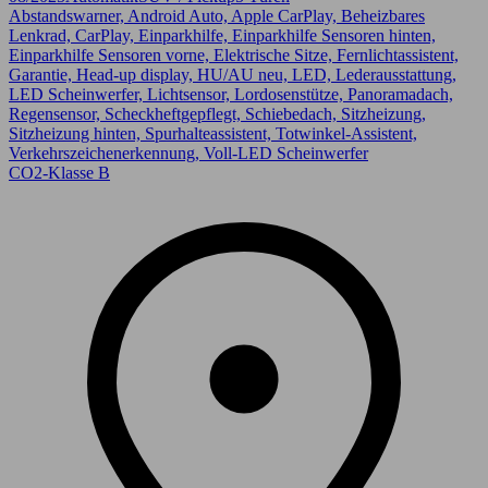
Abstandswarner, Android Auto, Apple CarPlay, Beheizbares
Lenkrad, CarPlay, Einparkhilfe, Einparkhilfe Sensoren hinten,
Einparkhilfe Sensoren vorne, Elektrische Sitze, Fernlichtassistent,
Garantie, Head-up display, HU/AU neu, LED, Lederausstattung,
LED Scheinwerfer, Lichtsensor, Lordosenstütze, Panoramadach,
Regensensor, Scheckheftgepflegt, Schiebedach, Sitzheizung,
Sitzheizung hinten, Spurhalteassistent, Totwinkel-Assistent,
Verkehrszeichenerkennung, Voll-LED Scheinwerfer
CO2-Klasse B