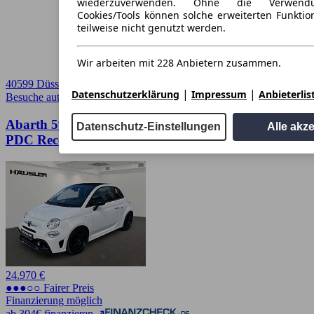
wiederzuverwenden. Ohne die Verwend
Cookies/Tools können solche erweiterten Funkti
teilweise nicht genutzt werden.
Wir arbeiten mit 228 Anbietern zusammen.
40599 Düsseldorf
|
|
Datenschutzerklärung
Impressum
Anbieterlis
Besuche autoscout24.de
➚
Abarth 595C F595 Xenon Navi Klimaautomatik
Datenschutz-Einstellungen
Alle akz
PDC Record Monza Be
24.970 €
●●●○○ Fairer Preis
Finanzierung möglich
ab 304€ finanzieren ↗