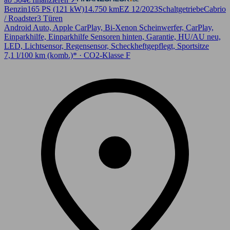
Benzin
165 PS (121 kW)
14.750 km
EZ 12/2023
Schaltgetriebe
Cabrio
/ Roadster
3 Türen
Android Auto, Apple CarPlay, Bi-Xenon Scheinwerfer, CarPlay,
Einparkhilfe, Einparkhilfe Sensoren hinten, Garantie, HU/AU neu,
LED, Lichtsensor, Regensensor, Scheckheftgepflegt, Sportsitze
7,1 l/100 km (komb.)* · CO2-Klasse F