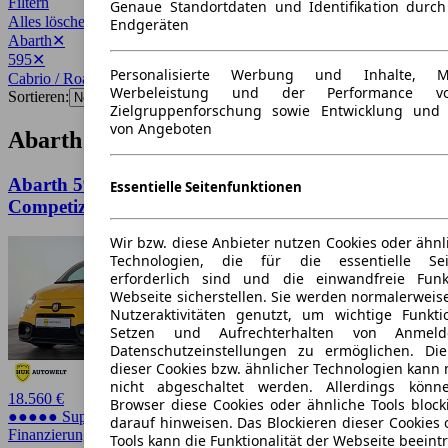
Filtern
Genaue Standortdaten und Identifikation durc
Alles löschen
✕
Endgeräten
Abarth
✕
595
✕
Personalisierte Werbung und Inhalte, 
Cabrio / Roadster
✕
Werbeleistung und der Performance vo
Sortieren:
Zielgruppenforschung sowie Entwicklung und
von Angeboten
Abarth 595 Cabrio / Roadster Angebote
Abarth 595C 595C 1.4 T-Jet 16V 595C
Essentielle Seitenfunktionen
Competizione XENON+NAVI
Wir bzw. diese Anbieter nutzen Cookies oder ähnl
Technologien, die für die essentielle Seit
erforderlich sind und die einwandfreie Funkt
Webseite sicherstellen. Sie werden normalerweise
Nutzeraktivitäten genutzt, um wichtige Funkt
Setzen und Aufrechterhalten von Anmeld
Datenschutzeinstellungen zu ermöglichen. D
dieser Cookies bzw. ähnlicher Technologien kann
nicht abgeschaltet werden. Allerdings könn
18.560 €
Browser diese Cookies oder ähnliche Tools block
●●●●● Super Preis
darauf hinweisen. Das Blockieren dieser Cookies 
Finanzierung möglich
Tools kann die Funktionalität der Webseite beeint