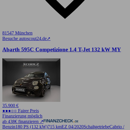
81547 München
Besuche autoscout24.de
➚
Abarth 595C Competizione 1.4 T-Jet 132 kW MY
35.900 €
●●●○○ Fairer Preis
Finanzierung möglich
ab 438€ finanzieren ↗
Benzin
180 PS (132 kW)
715 km
EZ 04/2020
Schaltgetriebe
Cabrio /