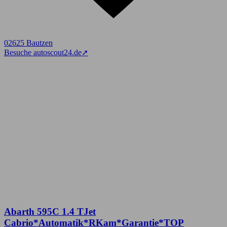
02625 Bautzen
Besuche autoscout24.de
➚
Abarth 595C 1.4 TJet
Cabrio*Automatik*RKam*Garantie*TOP