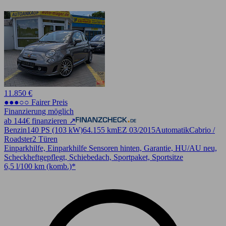
11.850 €
●●●○○ Fairer Preis
Finanzierung möglich
ab 144€ finanzieren ↗
Benzin
140 PS (103 kW)
64.155 km
EZ 03/2015
Automatik
Cabrio /
Roadster
2 Türen
Einparkhilfe, Einparkhilfe Sensoren hinten, Garantie, HU/AU neu,
Scheckheftgepflegt, Schiebedach, Sportpaket, Sportsitze
6,5 l/100 km (komb.)*