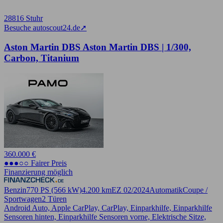
28816 Stuhr
Besuche autoscout24.de
➚
Aston Martin DBS Aston Martin DBS | 1/300,
Carbon, Titanium
360.000 €
●●●○○ Fairer Preis
Finanzierung möglich
Benzin
770 PS (566 kW)
4.200 km
EZ 02/2024
Automatik
Coupe /
Sportwagen
2 Türen
Android Auto, Apple CarPlay, CarPlay, Einparkhilfe, Einparkhilfe
Sensoren hinten, Einparkhilfe Sensoren vorne, Elektrische Sitze,