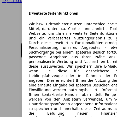
13,9 l/100 km (komb.)* · 330 g/km CO2* · CO2-Klasse G
Erweiterte Seitenfunktionen
Wir bzw. Drittanbieter nutzen unterschiedliche 
Mittel, darunter u.a. Cookies und ähnliche Too
Webseite, um Ihnen erweiterte Seitenfunktion
und ein verbessertes Nutzungserlebnis zu g
Durch diese erweiterten Funktionalitäten ermög
Personalisierung unseres Angebotes - e
Suchvorgänge bei einem späteren Besuch fortzu
passende Angebote aus Ihrer Nähe anzu
personalisierte Werbung und Nachrichten berei
diese auszuwerten. Wir speichern Ihre E-Mail-
wenn Sie diese für gespeicherte Suc
Lieblingsfahrzeuge oder im Rahmen der Pr
angeben. Dies erleichtert Ihnen die Nutzung de
eine erneute Eingabe bei späteren Besuchen entfä
Einwilligung werden nutzungsbasierte Informa
Ihnen kontaktierte Händler übermittelt. Einige
werden von den Anbietern verwendet, um v
Finanzierungsanfragen angegebene Informatione
zu speichern und innerhalb dieses Zeitraums a
die Befüllung neuer Finanzierun