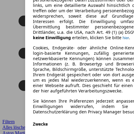
links, um eine detaillierte Auswahl hinsichtlich 
treffen oder um der Verarbeitung personenbezo
widersprechen, soweit diese auf Grundlage 
Interessen erfolgt. Die Einwilligung umfa
Übermittlung bestimmter personenbezoge
Drittländer, u.a. die USA, nach Art. 49 (1) (a) DS
keine Einwilligung
erteilen, klicken Sie bitte
.
hier
Cookies, Endgeräte- oder ähnliche Online-Ken
login-basierte Kennungen, zufällig generier
netzwerkbasierte Kennungen) können zusamme
Informationen (z. B. Browsertyp und Browseri
Sprache, Bildschirmgröße, unterstützte Technolo
Ihrem Endgerät gespeichert oder von dort ausg
um es jedes Mal wiederzuerkennen, wenn es 
einer Webseite aufruft. Dies geschieht für eine
der hier aufgeführten Verarbeitungszwecke.
Sie können Ihre Präferenzen jederzeit anpasse
Einwilligungen widerrufen, indem Sie
Datenschutzerklärung den Privacy Manager besu
Filtern
Zwecke
Alles löschen
✕
Aston Martin
✕