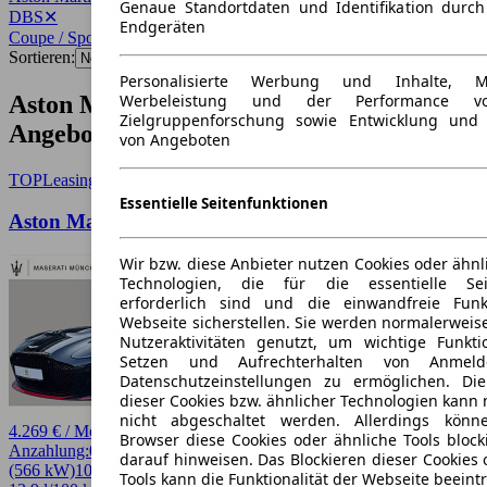
Genaue Standortdaten und Identifikation durc
DBS
✕
Endgeräten
Coupe / Sportwagen
✕
Sortieren:
Personalisierte Werbung und Inhalte, 
Aston Martin DBS Coupe / Sportwagen
Werbeleistung und der Performance vo
Zielgruppenforschung sowie Entwicklung und
Angebote
von Angeboten
TOP
Leasing
Essentielle Seitenfunktionen
Aston Martin DBS DBS Ultimate - one off
Wir bzw. diese Anbieter nutzen Cookies oder ähnl
Technologien, die für die essentielle Seit
erforderlich sind und die einwandfreie Funkt
Webseite sicherstellen. Sie werden normalerweise
Nutzeraktivitäten genutzt, um wichtige Funkt
Setzen und Aufrechterhalten von Anmeld
Datenschutzeinstellungen zu ermöglichen. D
dieser Cookies bzw. ähnlicher Technologien kann
nicht abgeschaltet werden. Allerdings könn
4.269 € / Monat
Browser diese Cookies oder ähnliche Tools block
Anzahlung:
0,00 €
Laufzeit:
54 Monate
km/Jahr:
5.000
Benzin
770 PS
darauf hinweisen. Das Blockieren dieser Cookies 
(566 kW)
100 km
EZ 08/2025
Automatik
Coupe / Sportwagen
2 Türen
Tools kann die Funktionalität der Webseite beeint