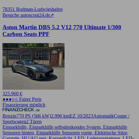
78351 Bodman-Ludwigshafen
Besuche autoscout24.de
➚
Aston Martin DBS 5.2 V12 770 Ultimate 1/300
Carbon Seats PPF
325.960 €
●●●○○ Fairer Preis
Finanzierung möglich
Benzin
770 PS (566 kW)
2.996 km
EZ 10/2023
Automatik
Coupe /
Sportwagen
2 Türen
Einparkhilfe, Einparkhilfe selbstlenkendes System, Einparkhilfe
Sensoren hinten, Einparkhilfe Sensoren vorne, Elektrische Sitze,
Garantie, HU/AU neu, Kurvenlicht, LED, Lederausstattung, LED-