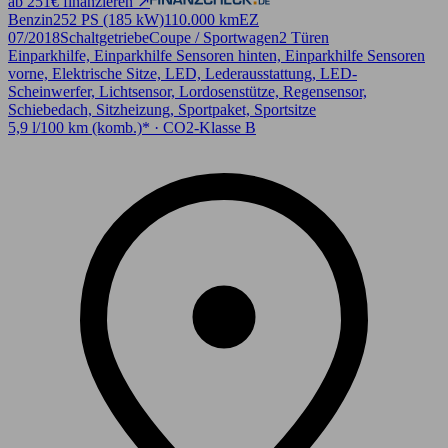
ab 251€ finanzieren ↗
Benzin
252 PS (185 kW)
110.000 km
EZ
07/2018
Schaltgetriebe
Coupe / Sportwagen
2 Türen
Einparkhilfe, Einparkhilfe Sensoren hinten, Einparkhilfe Sensoren
vorne, Elektrische Sitze, LED, Lederausstattung, LED-
Scheinwerfer, Lichtsensor, Lordosenstütze, Regensensor,
Schiebedach, Sitzheizung, Sportpaket, Sportsitze
5,9 l/100 km (komb.)* · CO2-Klasse B