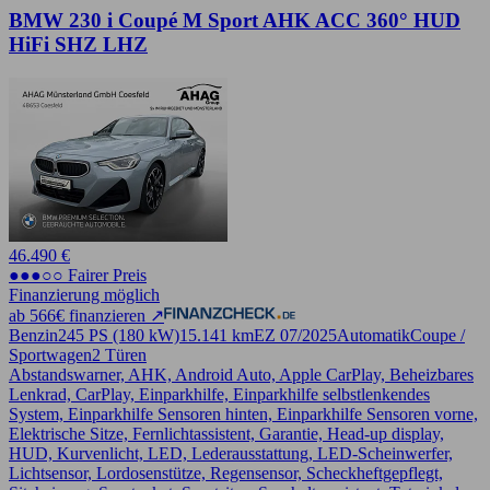
BMW 230 i Coupé M Sport AHK ACC 360° HUD
HiFi SHZ LHZ
46.490 €
●●●○○ Fairer Preis
Finanzierung möglich
ab 566€ finanzieren ↗
Benzin
245 PS (180 kW)
15.141 km
EZ 07/2025
Automatik
Coupe /
Sportwagen
2 Türen
Abstandswarner, AHK, Android Auto, Apple CarPlay, Beheizbares
Lenkrad, CarPlay, Einparkhilfe, Einparkhilfe selbstlenkendes
System, Einparkhilfe Sensoren hinten, Einparkhilfe Sensoren vorne,
Elektrische Sitze, Fernlichtassistent, Garantie, Head-up display,
HUD, Kurvenlicht, LED, Lederausstattung, LED-Scheinwerfer,
Lichtsensor, Lordosenstütze, Regensensor, Scheckheftgepflegt,