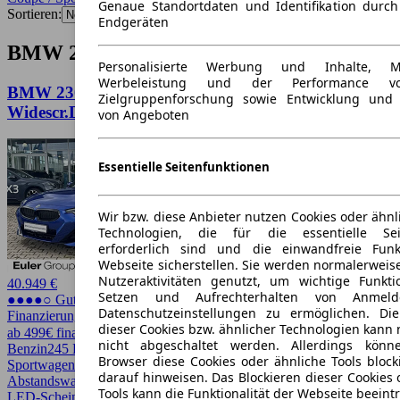
Genaue Standortdaten und Identifikation durc
Sortieren:
Endgeräten
BMW 230 Coupe / Sportwagen Angebote
Personalisierte Werbung und Inhalte, 
Werbeleistung und der Performance vo
BMW 230 iA Coupe M-Sport 18'' Navi Hifi
Zielgruppenforschung sowie Entwicklung und
Widescr.Disp. VarS
von Angeboten
Essentielle Seitenfunktionen
Wir bzw. diese Anbieter nutzen Cookies oder ähnl
Technologien, die für die essentielle Seit
erforderlich sind und die einwandfreie Funkt
Webseite sicherstellen. Sie werden normalerweise
Nutzeraktivitäten genutzt, um wichtige Funkt
40.949 €
Setzen und Aufrechterhalten von Anmeld
●●●●○ Guter Preis
Datenschutzeinstellungen zu ermöglichen. D
Finanzierung möglich
dieser Cookies bzw. ähnlicher Technologien kann
ab 499€ finanzieren ↗
nicht abgeschaltet werden. Allerdings könn
Benzin
245 PS (180 kW)
26.700 km
EZ 09/2024
Automatik
Coupe /
Browser diese Cookies oder ähnliche Tools block
Sportwagen
2 Türen
darauf hinweisen. Das Blockieren dieser Cookies 
Abstandswarner, Bi-Xenon Scheinwerfer, LED, LED Scheinwerfer,
Tools kann die Funktionalität der Webseite beeint
LED-Scheinwerfer, Lichtsensor, Scheckheftgepflegt, Sitzheizung,