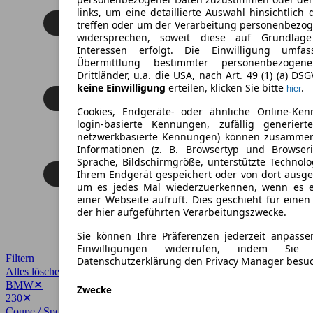
links, um eine detaillierte Auswahl hinsichtlich 
treffen oder um der Verarbeitung personenbezo
widersprechen, soweit diese auf Grundlage 
Interessen erfolgt. Die Einwilligung umfa
Übermittlung bestimmter personenbezoge
Drittländer, u.a. die USA, nach Art. 49 (1) (a) DS
keine Einwilligung
erteilen, klicken Sie bitte
.
hier
Cookies, Endgeräte- oder ähnliche Online-Ken
login-basierte Kennungen, zufällig generier
netzwerkbasierte Kennungen) können zusamme
Informationen (z. B. Browsertyp und Browseri
Sprache, Bildschirmgröße, unterstützte Technolo
Ihrem Endgerät gespeichert oder von dort ausg
um es jedes Mal wiederzuerkennen, wenn es 
einer Webseite aufruft. Dies geschieht für eine
der hier aufgeführten Verarbeitungszwecke.
Sie können Ihre Präferenzen jederzeit anpasse
Einwilligungen widerrufen, indem Sie
Filtern
Datenschutzerklärung den Privacy Manager besu
Alles löschen
✕
BMW
✕
Zwecke
230
✕
Coupe / Sportwagen
✕