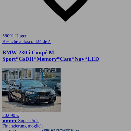
58091 Hagen
Besuche autoscout24.de
➚
BMW 230 i Coupé M
Sport*GsDH*Memory*Cam*Nav*LED
20.690 €
●●●●● Super Preis
Finanzierung möglich