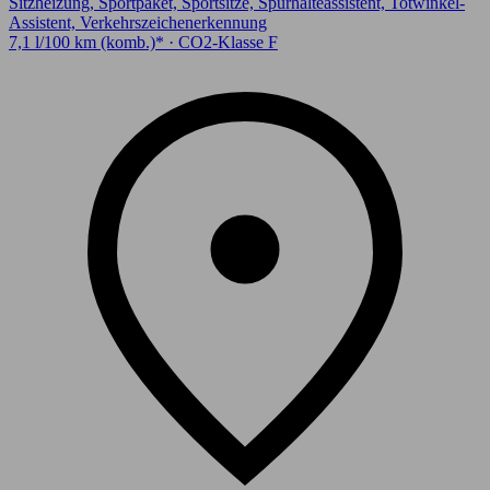
Sitzheizung, Sportpaket, Sportsitze, Spurhalteassistent, Totwinkel-
Assistent, Verkehrszeichenerkennung
7,1 l/100 km (komb.)* · CO2-Klasse F