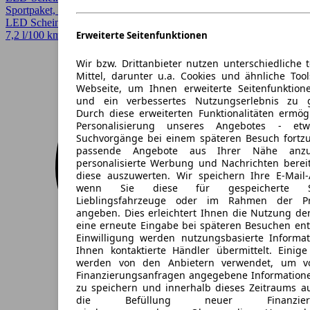
Sportpaket, Spurhalteassistent, Verkehrszeichenerkennung, Voll-
LED Scheinwerfer, Xenonscheinwerfer
7,2 l/100 km (komb.)* · CO2-Klasse F
Erweiterte Seitenfunktionen
Wir bzw. Drittanbieter nutzen unterschiedliche 
Mittel, darunter u.a. Cookies und ähnliche Too
Webseite, um Ihnen erweiterte Seitenfunktion
und ein verbessertes Nutzungserlebnis zu g
Durch diese erweiterten Funktionalitäten ermög
Personalisierung unseres Angebotes - e
Suchvorgänge bei einem späteren Besuch fortzu
passende Angebote aus Ihrer Nähe anzu
personalisierte Werbung und Nachrichten berei
diese auszuwerten. Wir speichern Ihre E-Mail-
wenn Sie diese für gespeicherte Suc
Lieblingsfahrzeuge oder im Rahmen der Pr
angeben. Dies erleichtert Ihnen die Nutzung de
eine erneute Eingabe bei späteren Besuchen entfä
Einwilligung werden nutzungsbasierte Informa
Ihnen kontaktierte Händler übermittelt. Einige
werden von den Anbietern verwendet, um v
Finanzierungsanfragen angegebene Informatione
zu speichern und innerhalb dieses Zeitraums a
die Befüllung neuer Finanzierun