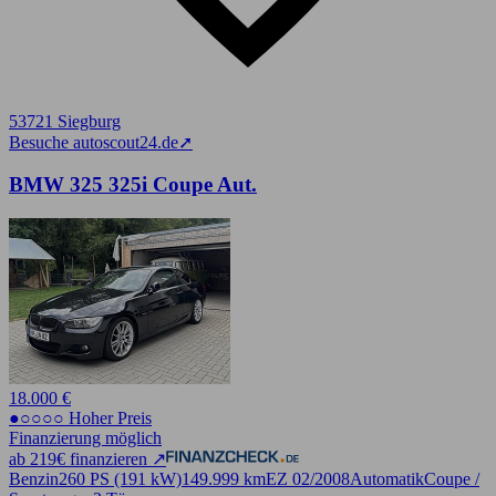
53721 Siegburg
Besuche autoscout24.de
➚
BMW 325 325i Coupe Aut.
18.000 €
●○○○○ Hoher Preis
Finanzierung möglich
ab 219€ finanzieren ↗
Benzin
260 PS (191 kW)
149.999 km
EZ 02/2008
Automatik
Coupe /