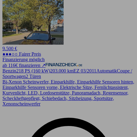
9.500 €
●●●○○ Fairer Preis
Finanzierung möglich
ab 116€ finanzieren ↗
Benzin
218 PS (160 kW)
203.000 km
EZ 03/2011
Automatik
Coupe /
Sportwagen
2 Türen
Bi-Xenon Scheinwerfer, Einparkhilfe, Einparkhilfe Sensoren hinten,
Einparkhilfe Sensoren vorne, Elektrische Sitze, Fernlichtassistent,
Kurvenlicht, LED, Lordosenstütze, Panoramadach, Regensensor,
Scheckheftgepflegt, Schiebedach, Sitzheizung, Sportsitze,
Xenonscheinwerfer