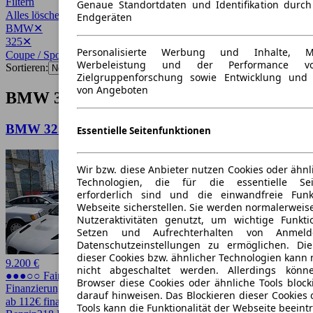
Filtern
Genaue Standortdaten und Identifikation durc
Alles löschen
✕
Endgeräten
BMW
✕
325
✕
Personalisierte Werbung und Inhalte, 
Coupe / Sportwagen
✕
Werbeleistung und der Performance vo
Sortieren:
Zielgruppenforschung sowie Entwicklung und
von Angeboten
BMW 325 Coupe / Sportwagen Angebote
BMW 325 325i Coupe Aut.
Essentielle Seitenfunktionen
Wir bzw. diese Anbieter nutzen Cookies oder ähnl
Technologien, die für die essentielle Seit
erforderlich sind und die einwandfreie Funkt
Webseite sicherstellen. Sie werden normalerweise
Nutzeraktivitäten genutzt, um wichtige Funkt
Setzen und Aufrechterhalten von Anmeld
Datenschutzeinstellungen zu ermöglichen. D
dieser Cookies bzw. ähnlicher Technologien kann
9.200 €
nicht abgeschaltet werden. Allerdings könn
●●●○○ Fairer Preis
Browser diese Cookies oder ähnliche Tools block
Finanzierung möglich
darauf hinweisen. Das Blockieren dieser Cookies 
ab 112€ finanzieren ↗
Tools kann die Funktionalität der Webseite beeint