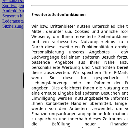
Benzin
218 PS (160 kW)
178.000 km
EZ 08/2007
Automatik
Coupe /
Sportwagen
2 Türen
Android Auto, Apple CarPlay, CarPlay, Einparkhilfe, Einparkhilfe
Erweiterte Seitenfunktionen
Sensoren hinten, Einparkhilfe Sensoren vorne, Elektrische Sitze,
Lederausstattung, Panoramadach, Regensensor, Schiebedach,
Wir bzw. Drittanbieter nutzen unterschiedliche 
Sitzheizung, Sportpaket, Sportsitze, Xenonscheinwerfer
Mittel, darunter u.a. Cookies und ähnliche Too
Webseite, um Ihnen erweiterte Seitenfunktion
und ein verbessertes Nutzungserlebnis zu g
Durch diese erweiterten Funktionalitäten ermög
Personalisierung unseres Angebotes - e
Suchvorgänge bei einem späteren Besuch fortzu
passende Angebote aus Ihrer Nähe anzu
personalisierte Werbung und Nachrichten berei
diese auszuwerten. Wir speichern Ihre E-Mail-
wenn Sie diese für gespeicherte Suc
Lieblingsfahrzeuge oder im Rahmen der Pr
angeben. Dies erleichtert Ihnen die Nutzung de
eine erneute Eingabe bei späteren Besuchen entfä
Einwilligung werden nutzungsbasierte Informa
Ihnen kontaktierte Händler übermittelt. Einige
werden von den Anbietern verwendet, um v
Finanzierungsanfragen angegebene Informatione
zu speichern und innerhalb dieses Zeitraums a
die Befüllung neuer Finanzierun