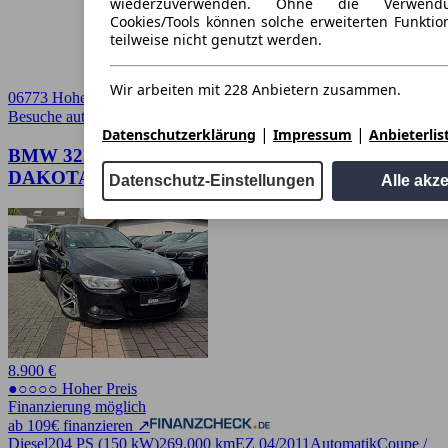
wiederzuverwenden. Ohne die Verwend
Cookies/Tools können solche erweiterten Funkti
teilweise nicht genutzt werden.
Wir arbeiten mit 228 Anbietern zusammen.
06773 Hohenlubast (Gräfenhainichen)
Besuche autoscout24.de
➚
|
|
Datenschutzerklärung
Impressum
Anbieterlis
BMW 325 d Coupe 3.0/ M-PAKET/ LEDER
DAKOTA OYSTER
Datenschutz-Einstellungen
Alle akz
8.900 €
●○○○○ Hoher Preis
Finanzierung möglich
ab 109€ finanzieren ↗
Diesel
204 PS (150 kW)
269.000 km
EZ 04/2011
Automatik
Coupe /