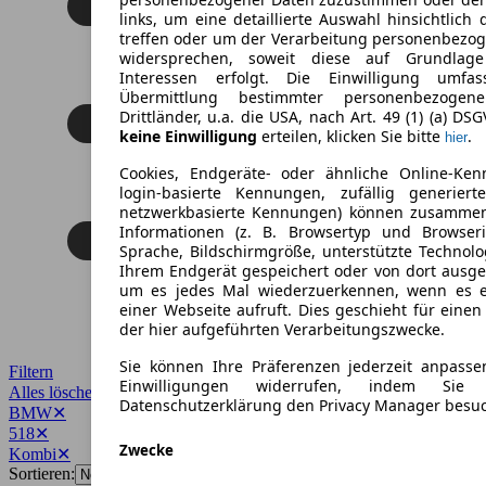
links, um eine detaillierte Auswahl hinsichtlich 
treffen oder um der Verarbeitung personenbezo
widersprechen, soweit diese auf Grundlage 
Interessen erfolgt. Die Einwilligung umfa
Übermittlung bestimmter personenbezoge
Drittländer, u.a. die USA, nach Art. 49 (1) (a) DS
keine Einwilligung
erteilen, klicken Sie bitte
.
hier
Cookies, Endgeräte- oder ähnliche Online-Ken
login-basierte Kennungen, zufällig generier
netzwerkbasierte Kennungen) können zusamme
Informationen (z. B. Browsertyp und Browseri
Sprache, Bildschirmgröße, unterstützte Technolo
Ihrem Endgerät gespeichert oder von dort ausg
um es jedes Mal wiederzuerkennen, wenn es 
einer Webseite aufruft. Dies geschieht für eine
der hier aufgeführten Verarbeitungszwecke.
Sie können Ihre Präferenzen jederzeit anpasse
Filtern
Einwilligungen widerrufen, indem Sie
Alles löschen
✕
Datenschutzerklärung den Privacy Manager besu
BMW
✕
518
✕
Zwecke
Kombi
✕
Sortieren: