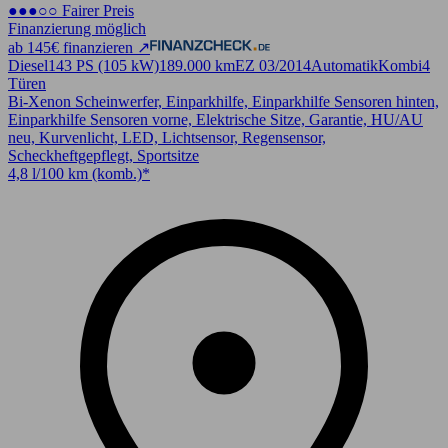
●●●○○ Fairer Preis
Finanzierung möglich
ab 145€ finanzieren ↗
Diesel
143 PS (105 kW)
189.000 km
EZ 03/2014
Automatik
Kombi
4
Türen
Bi-Xenon Scheinwerfer, Einparkhilfe, Einparkhilfe Sensoren hinten,
Einparkhilfe Sensoren vorne, Elektrische Sitze, Garantie, HU/AU
neu, Kurvenlicht, LED, Lichtsensor, Regensensor,
Scheckheftgepflegt, Sportsitze
4,8 l/100 km (komb.)*