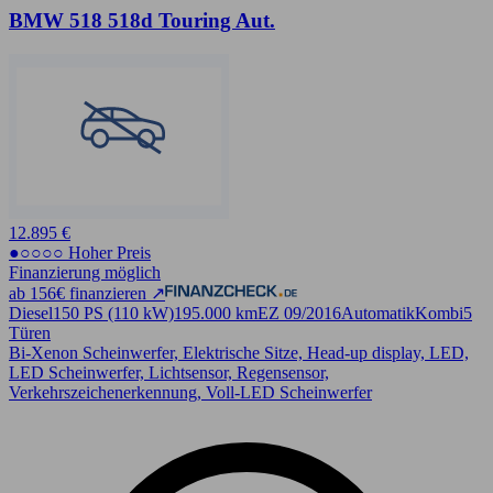
BMW 518 518d Touring Aut.
12.895 €
●○○○○ Hoher Preis
Finanzierung möglich
ab 156€ finanzieren ↗
Diesel
150 PS (110 kW)
195.000 km
EZ 09/2016
Automatik
Kombi
5
Türen
Bi-Xenon Scheinwerfer, Elektrische Sitze, Head-up display, LED,
LED Scheinwerfer, Lichtsensor, Regensensor,
Verkehrszeichenerkennung, Voll-LED Scheinwerfer