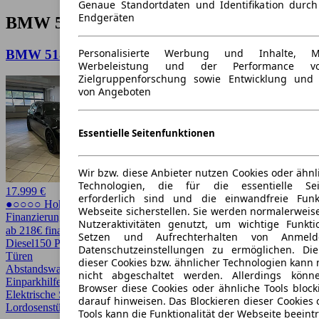
Genaue Standortdaten und Identifikation durc
Endgeräten
BMW 518 Kombi Angebote
Personalisierte Werbung und Inhalte, 
BMW 518 518d Touring Xenon NAVI AHK Leder
Werbeleistung und der Performance vo
Zielgruppenforschung sowie Entwicklung und
von Angeboten
Essentielle Seitenfunktionen
Wir bzw. diese Anbieter nutzen Cookies oder ähnl
Technologien, die für die essentielle Seit
17.999 €
erforderlich sind und die einwandfreie Funkt
●○○○○ Hoher Preis
Webseite sicherstellen. Sie werden normalerweise
Finanzierung möglich
Nutzeraktivitäten genutzt, um wichtige Funkt
ab 218€ finanzieren ↗
Setzen und Aufrechterhalten von Anmeld
Diesel
150 PS (110 kW)
141.283 km
EZ 07/2017
Automatik
Kombi
5
Datenschutzeinstellungen zu ermöglichen. D
Türen
dieser Cookies bzw. ähnlicher Technologien kann
Abstandswarner, AHK, Bi-Xenon Scheinwerfer, Einparkhilfe,
nicht abgeschaltet werden. Allerdings könn
Einparkhilfe Sensoren hinten, Einparkhilfe Sensoren vorne,
Browser diese Cookies oder ähnliche Tools block
Elektrische Sitze, HU/AU neu, LED, Lederausstattung, Lichtsensor,
darauf hinweisen. Das Blockieren dieser Cookies 
Lordosenstütze, Regensensor, Sitzheizung
Tools kann die Funktionalität der Webseite beeint