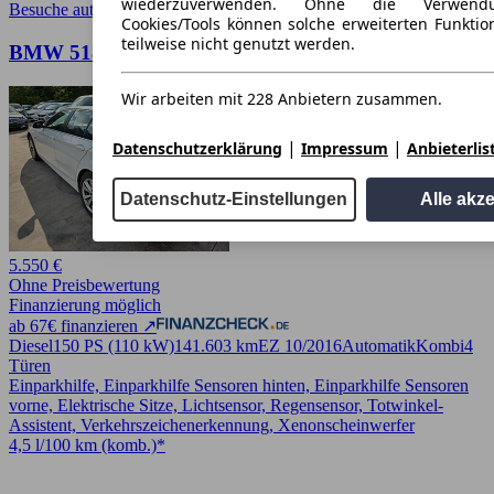
wiederzuverwenden. Ohne die Verwend
Besuche autoscout24.de
➚
Cookies/Tools können solche erweiterten Funkti
teilweise nicht genutzt werden.
BMW 518 5 Touring 518 d
Wir arbeiten mit 228 Anbietern zusammen.
|
|
Datenschutzerklärung
Impressum
Anbieterlis
Datenschutz-Einstellungen
Alle akz
5.550 €
Ohne Preisbewertung
Finanzierung möglich
ab 67€ finanzieren ↗
Diesel
150 PS (110 kW)
141.603 km
EZ 10/2016
Automatik
Kombi
4
Türen
Einparkhilfe, Einparkhilfe Sensoren hinten, Einparkhilfe Sensoren
vorne, Elektrische Sitze, Lichtsensor, Regensensor, Totwinkel-
Assistent, Verkehrszeichenerkennung, Xenonscheinwerfer
4,5 l/100 km (komb.)*