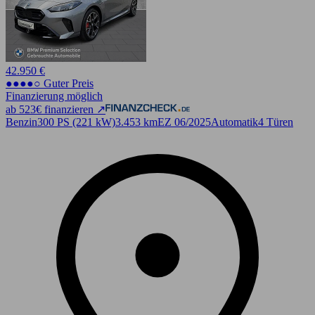
42.950 €
●●●●○ Guter Preis
Finanzierung möglich
ab 523€ finanzieren ↗
Benzin
300 PS (221 kW)
3.453 km
EZ 06/2025
Automatik
4 Türen