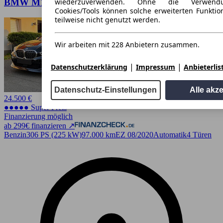
wiederzuverwenden. Ohne die Verwend
BMW M135i xDrive M-Performance Paket
Cookies/Tools können solche erweiterten Funkti
teilweise nicht genutzt werden.
Wir arbeiten mit 228 Anbietern zusammen.
|
|
Datenschutzerklärung
Impressum
Anbieterlis
Datenschutz-Einstellungen
Alle akz
24.500 €
●●●●● Super Preis
Finanzierung möglich
ab 299€ finanzieren ↗
Benzin
306 PS (225 kW)
97.000 km
EZ 08/2020
Automatik
4 Türen