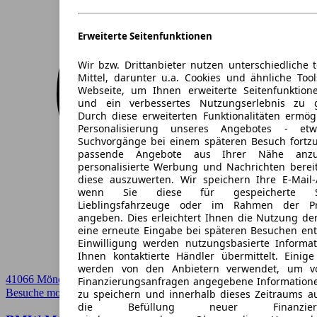
Erweiterte Seitenfunktionen
Wir bzw. Drittanbieter nutzen unterschiedliche 
Mittel, darunter u.a. Cookies und ähnliche Too
Webseite, um Ihnen erweiterte Seitenfunktion
und ein verbessertes Nutzungserlebnis zu g
Durch diese erweiterten Funktionalitäten ermög
Personalisierung unseres Angebotes - e
Suchvorgänge bei einem späteren Besuch fortzu
passende Angebote aus Ihrer Nähe anzu
personalisierte Werbung und Nachrichten berei
diese auszuwerten. Wir speichern Ihre E-Mail-
wenn Sie diese für gespeicherte Suc
Lieblingsfahrzeuge oder im Rahmen der Pr
angeben. Dies erleichtert Ihnen die Nutzung de
eine erneute Eingabe bei späteren Besuchen entfä
Einwilligung werden nutzungsbasierte Informa
Ihnen kontaktierte Händler übermittelt. Einige
werden von den Anbietern verwendet, um v
41066 Mönchengladbach
Finanzierungsanfragen angegebene Informatione
Besuche mobile.de
➚
zu speichern und innerhalb dieses Zeitraums a
die Befüllung neuer Finanzierun