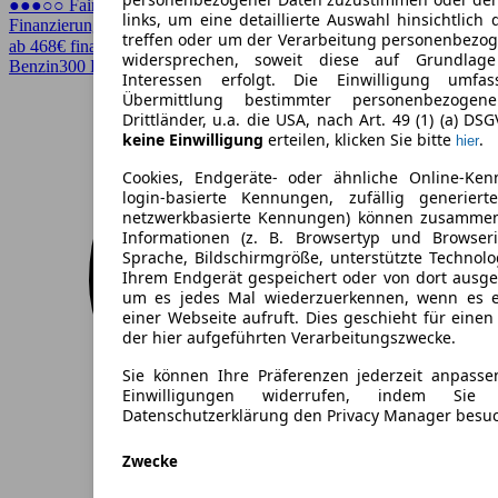
●●●○○ Fairer Preis
links, um eine detaillierte Auswahl hinsichtlich 
Finanzierung möglich
treffen oder um der Verarbeitung personenbezo
ab 468€ finanzieren ↗
widersprechen, soweit diese auf Grundlage 
Benzin
300 PS (221 kW)
32.815 km
EZ 07/2025
Automatik
4 Türen
Interessen erfolgt. Die Einwilligung umfa
Übermittlung bestimmter personenbezoge
Drittländer, u.a. die USA, nach Art. 49 (1) (a) DS
keine Einwilligung
erteilen, klicken Sie bitte
.
hier
Cookies, Endgeräte- oder ähnliche Online-Ken
login-basierte Kennungen, zufällig generier
netzwerkbasierte Kennungen) können zusamme
Informationen (z. B. Browsertyp und Browseri
Sprache, Bildschirmgröße, unterstützte Technolo
Ihrem Endgerät gespeichert oder von dort ausg
um es jedes Mal wiederzuerkennen, wenn es 
einer Webseite aufruft. Dies geschieht für eine
der hier aufgeführten Verarbeitungszwecke.
Sie können Ihre Präferenzen jederzeit anpasse
Einwilligungen widerrufen, indem Sie
Datenschutzerklärung den Privacy Manager besu
Zwecke