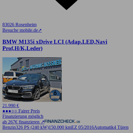
83026 Rosenheim
Besuche mobile.de
➚
BMW M135i xDrive LCI (Adap.LED,Navi
Prof,H/K,Leder)
21.990 €
●●●○○ Fairer Preis
Finanzierung möglich
ab 267€ finanzieren ↗
Benzin
326 PS (240 kW)
150.000 km
EZ 05/2016
Automatik
4 Türen