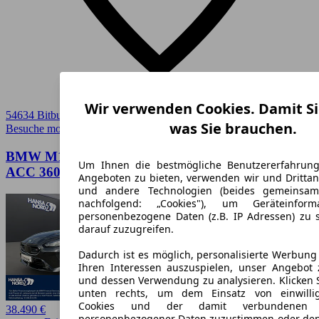
Wir verwenden Cookies. Damit Si
54634 Bitburg
was Sie brauchen.
Besuche mobile.de
➚
BMW M135 xDrive LED NAVI HUD MEMORY
Um Ihnen die bestmögliche Benutzererfahrun
ACC 360° H/K 19"
Angeboten zu bieten, verwenden wir und Drittan
und andere Technologien (beides gemeinsa
nachfolgend: „Cookies"), um Geräteinfor
personenbezogene Daten (z.B. IP Adressen) zu 
darauf zuzugreifen.
Dadurch ist es möglich, personalisierte Werbun
Ihren Interessen auszuspielen, unser Angebot 
und dessen Verwendung zu analysieren. Klicken 
unten rechts, um dem Einsatz von einwillig
Cookies und der damit verbundenen V
38.490 €
personenbezogener Daten zuzustimmen oder den