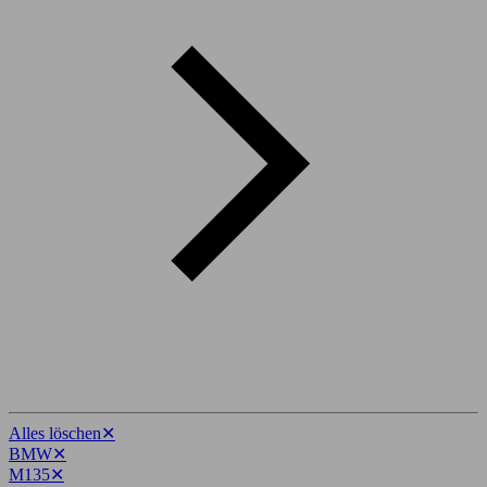
Alles löschen
✕
BMW
✕
M135
✕