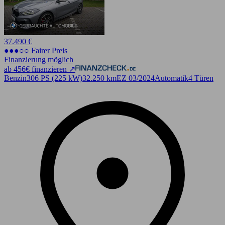
37.490 €
●●●○○ Fairer Preis
Finanzierung möglich
ab 456€ finanzieren ↗
Benzin
306 PS (225 kW)
32.250 km
EZ 03/2024
Automatik
4 Türen