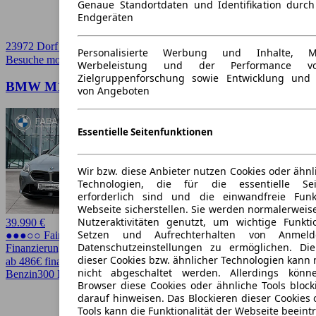
Genaue Standortdaten und Identifikation durc
Endgeräten
23972 Dorf Mecklenburg/Wismar
Personalisierte Werbung und Inhalte, 
Besuche mobile.de
➚
Werbeleistung und der Performance vo
Zielgruppenforschung sowie Entwicklung und
BMW M135 xDrive inkl. Dachbox 320
von Angeboten
Essentielle Seitenfunktionen
Wir bzw. diese Anbieter nutzen Cookies oder ähnl
Technologien, die für die essentielle Seit
erforderlich sind und die einwandfreie Funkt
Webseite sicherstellen. Sie werden normalerweise
Nutzeraktivitäten genutzt, um wichtige Funkt
39.990 €
Setzen und Aufrechterhalten von Anmeld
●●●○○ Fairer Preis
Datenschutzeinstellungen zu ermöglichen. D
Finanzierung möglich
dieser Cookies bzw. ähnlicher Technologien kann
ab 486€ finanzieren ↗
nicht abgeschaltet werden. Allerdings könn
Benzin
300 PS (221 kW)
15.850 km
EZ 07/2025
Automatik
4 Türen
Browser diese Cookies oder ähnliche Tools block
darauf hinweisen. Das Blockieren dieser Cookies 
Tools kann die Funktionalität der Webseite beeint