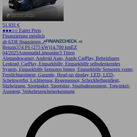
51.931 €
●●●○○ Fairer Preis
Finanzierung möglich
ab 633€ finanzieren ↗
Benzin
374 PS (275 kW)
14.700 km
EZ
04/2025
Automatik
Limousine
3 Türen
Abstandswarner, Android Auto, Apple CarPlay, Beheizbares
Lenkrad, CarPlay, Einparkhilfe, Einparkhilfe selbstlenkendes
System, Einparkhilfe Sensoren hinten, Einparkhilfe Sensoren vorne,
Fernlichtassistent, Garantie, Head-up display, LED, LED-
Scheinwerfer, Lichtsensor, Regensensor, Scheckheftgepflegt,
Sitzheizung, Sportpaket, Sportsitze, Spurhalteassistent, Totwinkel-
Assistent, Verkehrszeichenerkennung