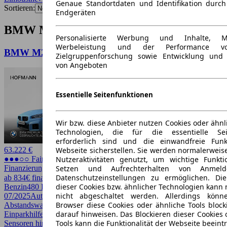
Genaue Standortdaten und Identifikation durc
Sortieren:
Endgeräten
BMW M2 Limousine Angebote
Personalisierte Werbung und Inhalte, 
Werbeleistung und der Performance vo
BMW M2
Zielgruppenforschung sowie Entwicklung und
von Angeboten
Essentielle Seitenfunktionen
Wir bzw. diese Anbieter nutzen Cookies oder ähnl
Technologien, die für die essentielle Seit
erforderlich sind und die einwandfreie Funkt
Webseite sicherstellen. Sie werden normalerweise
63.222 €
Nutzeraktivitäten genutzt, um wichtige Funkt
●●●○○ Fairer Preis
Setzen und Aufrechterhalten von Anmeld
Finanzierung möglich
Datenschutzeinstellungen zu ermöglichen. D
ab 834€ finanzieren ↗
dieser Cookies bzw. ähnlicher Technologien kann
Benzin
480 PS (353 kW)
26.633 km
EZ
nicht abgeschaltet werden. Allerdings könn
07/2025
Automatik
Limousine
2 Türen
Browser diese Cookies oder ähnliche Tools block
Abstandswarner, Android Auto, Apple CarPlay, CarPlay,
darauf hinweisen. Das Blockieren dieser Cookies 
Einparkhilfe, Einparkhilfe selbstlenkendes System, Einparkhilfe
Tools kann die Funktionalität der Webseite beeint
Sensoren hinten, Einparkhilfe Sensoren vorne, Elektrische Sitze,