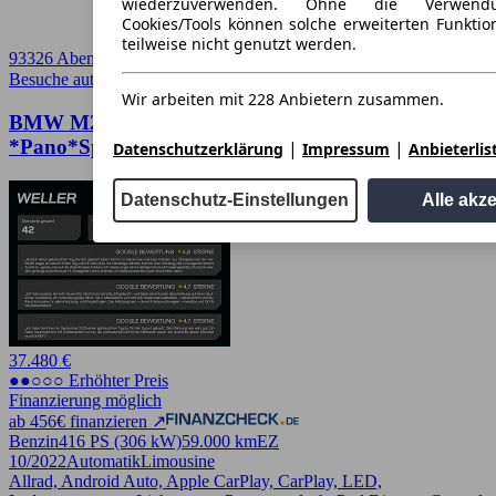
wiederzuverwenden. Ohne die Verwend
Cookies/Tools können solche erweiterten Funkti
teilweise nicht genutzt werden.
93326 Abensberg
Besuche autoscout24.de
➚
Wir arbeiten mit 228 Anbietern zusammen.
BMW M235i Gran Coupe xDrive
*Pano*Sport*PDC*
|
|
Datenschutzerklärung
Impressum
Anbieterlis
Datenschutz-Einstellungen
Alle akz
37.480 €
●●○○○ Erhöhter Preis
Finanzierung möglich
ab 456€ finanzieren ↗
Benzin
416 PS (306 kW)
59.000 km
EZ
10/2022
Automatik
Limousine
Allrad, Android Auto, Apple CarPlay, CarPlay, LED,