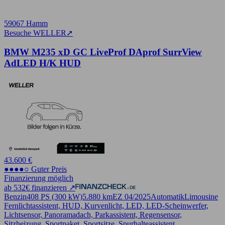
59067 Hamm
Besuche WELLER
➚
BMW M235 xD GC LiveProf DAprof SurrView
AdLED H/K HUD
43.600 €
●●●●○ Guter Preis
Finanzierung möglich
ab 532€ finanzieren ↗
Benzin
408 PS (300 kW)
5.880 km
EZ 04/2025
Automatik
Limousine
Fernlichtassistent, HUD, Kurvenlicht, LED, LED-Scheinwerfer,
Lichtsensor, Panoramadach, Parkassistent, Regensensor,
Sitzheizung, Sportpaket, Sportsitze, Spurhalteassistent