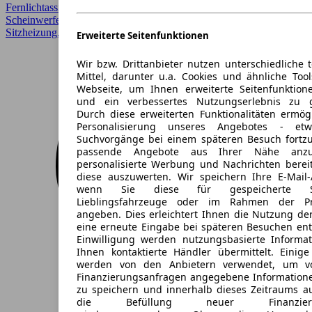
Fernlichtassistent, Garantie, Head-up display, LED, LED-
Scheinwerfer, Lichtsensor, Regensensor, Scheckheftgepflegt,
Sitzheizung, Sportpaket, Sportsitze
Erweiterte Seitenfunktionen
Wir bzw. Drittanbieter nutzen unterschiedliche 
Mittel, darunter u.a. Cookies und ähnliche Too
Webseite, um Ihnen erweiterte Seitenfunktion
und ein verbessertes Nutzungserlebnis zu g
Durch diese erweiterten Funktionalitäten ermög
Personalisierung unseres Angebotes - e
Suchvorgänge bei einem späteren Besuch fortzu
passende Angebote aus Ihrer Nähe anzu
personalisierte Werbung und Nachrichten berei
diese auszuwerten. Wir speichern Ihre E-Mail-
wenn Sie diese für gespeicherte Suc
Lieblingsfahrzeuge oder im Rahmen der Pr
angeben. Dies erleichtert Ihnen die Nutzung de
eine erneute Eingabe bei späteren Besuchen entfä
Einwilligung werden nutzungsbasierte Informa
Ihnen kontaktierte Händler übermittelt. Einige
werden von den Anbietern verwendet, um v
Finanzierungsanfragen angegebene Informatione
zu speichern und innerhalb dieses Zeitraums a
die Befüllung neuer Finanzierun