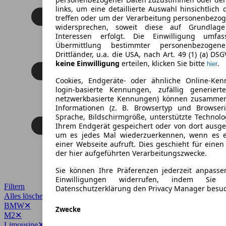
links, um eine detaillierte Auswahl hinsichtlich 
treffen oder um der Verarbeitung personenbezo
widersprechen, soweit diese auf Grundlage 
Interessen erfolgt. Die Einwilligung umfa
Übermittlung bestimmter personenbezoge
Drittländer, u.a. die USA, nach Art. 49 (1) (a) DS
keine Einwilligung
erteilen, klicken Sie bitte
.
hier
Cookies, Endgeräte- oder ähnliche Online-Ken
login-basierte Kennungen, zufällig generier
netzwerkbasierte Kennungen) können zusamme
Informationen (z. B. Browsertyp und Browseri
Sprache, Bildschirmgröße, unterstützte Technolo
Ihrem Endgerät gespeichert oder von dort ausg
um es jedes Mal wiederzuerkennen, wenn es 
einer Webseite aufruft. Dies geschieht für eine
der hier aufgeführten Verarbeitungszwecke.
Sie können Ihre Präferenzen jederzeit anpasse
Einwilligungen widerrufen, indem Sie
Filtern
Datenschutzerklärung den Privacy Manager besu
Alles löschen
✕
BMW
✕
Zwecke
M2
✕
Limousine
✕