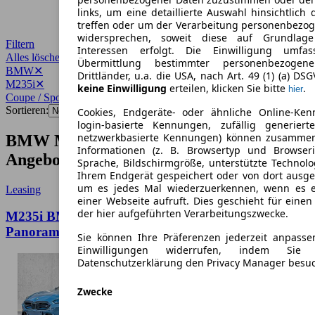
links, um eine detaillierte Auswahl hinsichtlich 
treffen oder um der Verarbeitung personenbezo
widersprechen, soweit diese auf Grundlage 
Filtern
Interessen erfolgt. Die Einwilligung umfa
Alles löschen
✕
Übermittlung bestimmter personenbezoge
BMW
✕
Drittländer, u.a. die USA, nach Art. 49 (1) (a) DS
M235i
✕
keine Einwilligung
erteilen, klicken Sie bitte
.
hier
Coupe / Sportwagen
✕
Sortieren:
Cookies, Endgeräte- oder ähnliche Online-Ken
login-basierte Kennungen, zufällig generier
netzwerkbasierte Kennungen) können zusamme
BMW M235i Coupe / Sportwagen
Informationen (z. B. Browsertyp und Browseri
Angebote
Sprache, Bildschirmgröße, unterstützte Technolo
Ihrem Endgerät gespeichert oder von dort ausg
um es jedes Mal wiederzuerkennen, wenn es 
Leasing
einer Webseite aufruft. Dies geschieht für eine
der hier aufgeführten Verarbeitungszwecke.
M235i BMW M235 xDrive M Sport Pro 19
Panorama H/K Sound HuD 360°
Sie können Ihre Präferenzen jederzeit anpasse
Einwilligungen widerrufen, indem Sie
Datenschutzerklärung den Privacy Manager besu
Zwecke