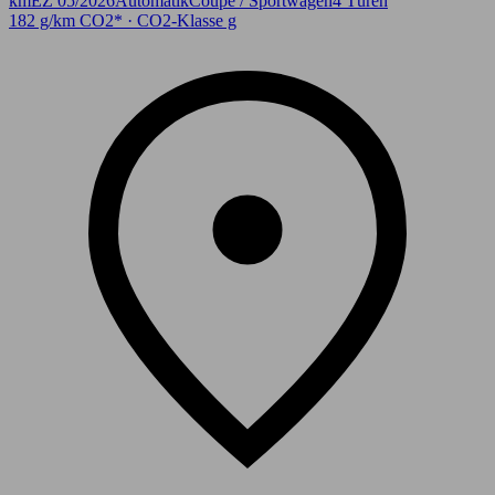
km
EZ 05/2026
Automatik
Coupe / Sportwagen
4 Türen
182 g/km CO2* · CO2-Klasse g