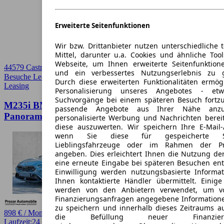
Erweiterte Seitenfunktionen
Wir bzw. Drittanbieter nutzen unterschiedliche 
Mittel, darunter u.a. Cookies und ähnliche Too
Webseite, um Ihnen erweiterte Seitenfunktion
44579 Castrop-Rauxel
und ein verbessertes Nutzungserlebnis zu g
Besuche LeasingTime
➚
Durch diese erweiterten Funktionalitäten ermög
Leasing
Personalisierung unseres Angebotes - e
Suchvorgänge bei einem späteren Besuch fortzu
M235i BMW M235 xDrive M Sport Pro 19
passende Angebote aus Ihrer Nähe anzu
Panorama H/K Sound HuD 360°
personalisierte Werbung und Nachrichten berei
diese auszuwerten. Wir speichern Ihre E-Mail-
wenn Sie diese für gespeicherte Suc
Lieblingsfahrzeuge oder im Rahmen der Pr
angeben. Dies erleichtert Ihnen die Nutzung de
eine erneute Eingabe bei späteren Besuchen entfä
Einwilligung werden nutzungsbasierte Informa
Ihnen kontaktierte Händler übermittelt. Einige
werden von den Anbietern verwendet, um v
Finanzierungsanfragen angegebene Informatione
zu speichern und innerhalb dieses Zeitraums a
898 € / Monat
die Befüllung neuer Finanzierun
Laufzeit:
24 Monate
km/Jahr:
15.000
Benzin
300 PS (221 kW)
6.900