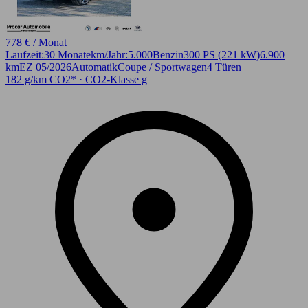
778 € / Monat
Laufzeit:
30 Monate
km/Jahr:
5.000
Benzin
300 PS (221 kW)
6.900
km
EZ 05/2026
Automatik
Coupe / Sportwagen
4 Türen
182 g/km CO2* · CO2-Klasse g