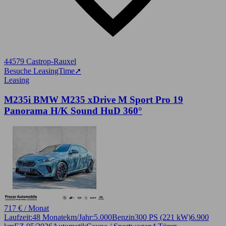
44579 Castrop-Rauxel
Besuche LeasingTime
➚
Leasing
M235i BMW M235 xDrive M Sport Pro 19
Panorama H/K Sound HuD 360°
717 € / Monat
Laufzeit:
48 Monate
km/Jahr:
5.000
Benzin
300 PS (221 kW)
6.900