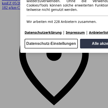
wiederzuverwenden. Ohne die Verwend
km
EZ 05/2026
Automatik
Coupe / Sportwagen
4 Türen
Cookies/Tools können solche erweiterten Funkti
182 g/km CO2* · CO2-Klasse g
teilweise nicht genutzt werden.
Wir arbeiten mit 228 Anbietern zusammen.
|
|
Datenschutzerklärung
Impressum
Anbieterlis
Datenschutz-Einstellungen
Alle akz