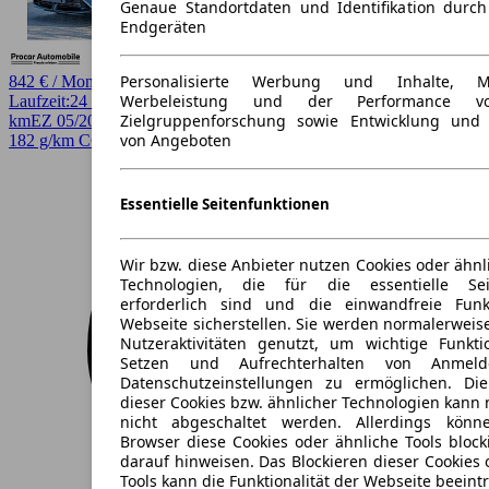
Genaue Standortdaten und Identifikation durc
Endgeräten
Personalisierte Werbung und Inhalte, 
842 € / Monat
Werbeleistung und der Performance vo
Laufzeit:
24 Monate
km/Jahr:
5.000
Benzin
300 PS (221 kW)
6.900
Zielgruppenforschung sowie Entwicklung und
km
EZ 05/2026
Automatik
Coupe / Sportwagen
4 Türen
von Angeboten
182 g/km CO2* · CO2-Klasse g
Essentielle Seitenfunktionen
Wir bzw. diese Anbieter nutzen Cookies oder ähnl
Technologien, die für die essentielle Seit
erforderlich sind und die einwandfreie Funkt
Webseite sicherstellen. Sie werden normalerweise
Nutzeraktivitäten genutzt, um wichtige Funkt
Setzen und Aufrechterhalten von Anmeld
Datenschutzeinstellungen zu ermöglichen. D
dieser Cookies bzw. ähnlicher Technologien kann
nicht abgeschaltet werden. Allerdings könn
Browser diese Cookies oder ähnliche Tools block
darauf hinweisen. Das Blockieren dieser Cookies 
Tools kann die Funktionalität der Webseite beeint