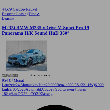
44579 Castrop-Rauxel
Besuche LeasingTime
➚
Leasing
M235i BMW M235 xDrive M Sport Pro 19
Panorama H/K Sound HuD 360°
954 € / Monat
Laufzeit:
24 Monate
km/Jahr:
20.000
Benzin
300 PS (221 kW)
6.900
km
EZ 05/2026
Automatik
Coupe / Sportwagen
4 Türen
182 g/km CO2* · CO2-Klasse g