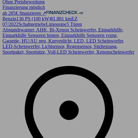
Ohne Preisbewertung
Finanzierung möglich
ab 285€ finanzieren ↗
Benzin
136 PS (100 kW)
81.881 km
EZ
07/2022
Schaltgetriebe
Limousine
5 Türen
Abstandswarner, AHK, Bi-Xenon Scheinwerfer, Einparkhilfe,
Einparkhilfe Sensoren hinten, Einparkhilfe Sensoren vorne,
Garantie, HU/AU neu, Kurvenlicht, LED, LED Scheinwerfer,
LED-Scheinwerfer, Lichtsensor, Regensensor, Sitzheizung,
Sportpaket, Sportsitze, Voll-LED Scheinwerfer, Xenonscheinwerfer