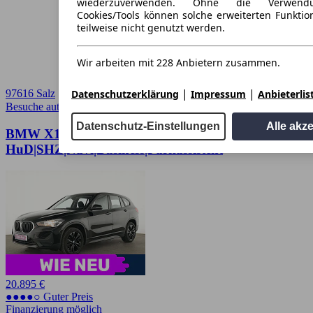
wiederzuverwenden. Ohne die Verwend
Cookies/Tools können solche erweiterten Funkti
teilweise nicht genutzt werden.
Wir arbeiten mit 228 Anbietern zusammen.
|
|
Datenschutzerklärung
Impressum
Anbieterlis
97616 Salz
Besuche autoscout24.de
➚
Datenschutz-Einstellungen
Alle akz
BMW X1 sD 18d
HuD|SHZ|Navi|Business|Parkassistent
20.895 €
●●●●○ Guter Preis
Finanzierung möglich