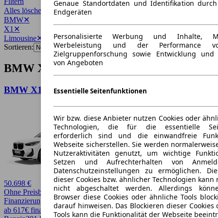
Filtern
Genaue Standortdaten und Identifikation durc
Alles löschen
✕
Endgeräten
BMW
✕
X1
✕
Personalisierte Werbung und Inhalte, 
Limousine
✕
Werbeleistung und der Performance vo
Sortieren:
Zielgruppenforschung sowie Entwicklung und
von Angeboten
BMW X1 Limousine Angebote
BMW X1 M35i xDrive ***BESTELLAKTION***
Essentielle Seitenfunktionen
Wir bzw. diese Anbieter nutzen Cookies oder ähnl
Technologien, die für die essentielle Seit
erforderlich sind und die einwandfreie Funkt
Webseite sicherstellen. Sie werden normalerweise
Nutzeraktivitäten genutzt, um wichtige Funkt
Setzen und Aufrechterhalten von Anmeld
Datenschutzeinstellungen zu ermöglichen. D
dieser Cookies bzw. ähnlicher Technologien kann
50.698 €
nicht abgeschaltet werden. Allerdings könn
Ohne Preisbewertung
Browser diese Cookies oder ähnliche Tools block
Finanzierung möglich
darauf hinweisen. Das Blockieren dieser Cookies 
ab 617€ finanzieren ↗
Tools kann die Funktionalität der Webseite beeint