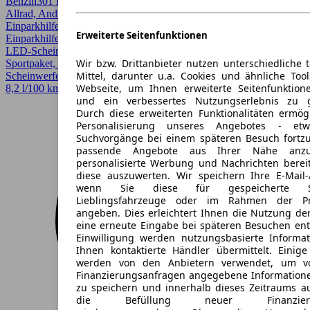
Benzin
301 PS (221 kW)
0 km
Automatik
Limousine
5 Türen
Allrad, Android Auto, Apple CarPlay, CarPlay, Einparkhilfe,
Einparkhilfe selbstlenkendes System, Einparkhilfe Sensoren hinten,
Erweiterte Seitenfunktionen
Einparkhilfe Sensoren vorne, Garantie, LED, LED Scheinwerfer,
LED-Scheinwerfer, Lichtsensor, Regensensor, Sitzheizung,
Wir bzw. Drittanbieter nutzen unterschiedliche 
Sportpaket, Sportsitze, Verkehrszeichenerkennung, Voll-LED
Mittel, darunter u.a. Cookies und ähnliche Too
Scheinwerfer
Webseite, um Ihnen erweiterte Seitenfunktion
8,2 l/100 km (komb.)* · CO2-Klasse G
und ein verbessertes Nutzungserlebnis zu g
Durch diese erweiterten Funktionalitäten ermög
Personalisierung unseres Angebotes - e
Suchvorgänge bei einem späteren Besuch fortzu
passende Angebote aus Ihrer Nähe anzu
personalisierte Werbung und Nachrichten berei
diese auszuwerten. Wir speichern Ihre E-Mail-
wenn Sie diese für gespeicherte Suc
Lieblingsfahrzeuge oder im Rahmen der Pr
angeben. Dies erleichtert Ihnen die Nutzung de
eine erneute Eingabe bei späteren Besuchen entfä
Einwilligung werden nutzungsbasierte Informa
Ihnen kontaktierte Händler übermittelt. Einige
werden von den Anbietern verwendet, um v
Finanzierungsanfragen angegebene Informatione
zu speichern und innerhalb dieses Zeitraums a
die Befüllung neuer Finanzierun