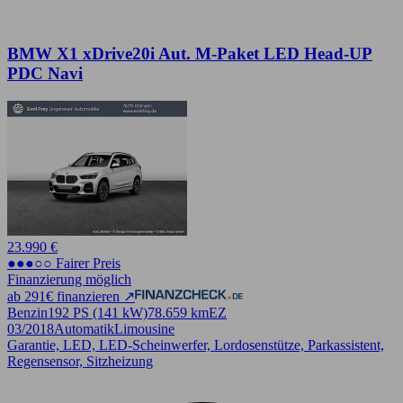
BMW X1 xDrive20i Aut. M-Paket LED Head-UP
PDC Navi
23.990 €
●●●○○ Fairer Preis
Finanzierung möglich
ab 291€ finanzieren ↗
Benzin
192 PS (141 kW)
78.659 km
EZ
03/2018
Automatik
Limousine
Garantie, LED, LED-Scheinwerfer, Lordosenstütze, Parkassistent,
Regensensor, Sitzheizung