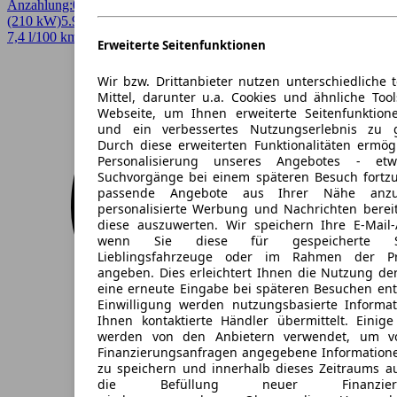
Anzahlung:
0,00 €
Laufzeit:
48 Monate
km/Jahr:
5.000
Diesel
286 PS
(210 kW)
5.965 km
EZ 05/2025
Automatik
SUV / Pickup
4 Türen
7,4 l/100 km (komb.)* · 193 g/km CO2* · CO2-Klasse G
Erweiterte Seitenfunktionen
Wir bzw. Drittanbieter nutzen unterschiedliche 
Mittel, darunter u.a. Cookies und ähnliche Too
Webseite, um Ihnen erweiterte Seitenfunktion
und ein verbessertes Nutzungserlebnis zu g
Durch diese erweiterten Funktionalitäten ermög
Personalisierung unseres Angebotes - e
Suchvorgänge bei einem späteren Besuch fortzu
passende Angebote aus Ihrer Nähe anzu
personalisierte Werbung und Nachrichten berei
diese auszuwerten. Wir speichern Ihre E-Mail-
wenn Sie diese für gespeicherte Suc
Lieblingsfahrzeuge oder im Rahmen der Pr
angeben. Dies erleichtert Ihnen die Nutzung de
eine erneute Eingabe bei späteren Besuchen entfä
Einwilligung werden nutzungsbasierte Informa
Ihnen kontaktierte Händler übermittelt. Einige
werden von den Anbietern verwendet, um v
Finanzierungsanfragen angegebene Informatione
zu speichern und innerhalb dieses Zeitraums a
die Befüllung neuer Finanzierun