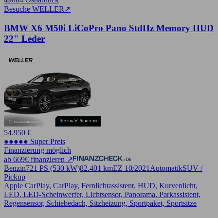
Besuche WELLER
➚
BMW X6 M50i LiCoPro Pano StdHz Memory HUD
22" Leder
54.950 €
●●●●● Super Preis
Finanzierung möglich
ab 669€ finanzieren ↗
Benzin
721 PS (530 kW)
82.401 km
EZ 10/2021
Automatik
SUV /
Pickup
Apple CarPlay, CarPlay, Fernlichtassistent, HUD, Kurvenlicht,
LED, LED-Scheinwerfer, Lichtsensor, Panorama, Parkassistent,
Regensensor, Schiebedach, Sitzheizung, Sportpaket, Sportsitze