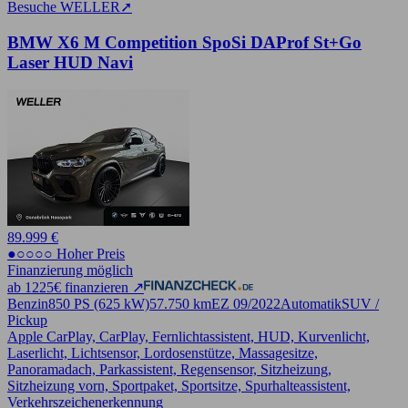
Besuche WELLER
➚
BMW X6 M Competition SpoSi DAProf St+Go
Laser HUD Navi
89.999 €
●○○○○ Hoher Preis
Finanzierung möglich
ab 1225€ finanzieren ↗
Benzin
850 PS (625 kW)
57.750 km
EZ 09/2022
Automatik
SUV /
Pickup
Apple CarPlay, CarPlay, Fernlichtassistent, HUD, Kurvenlicht,
Laserlicht, Lichtsensor, Lordosenstütze, Massagesitze,
Panoramadach, Parkassistent, Regensensor, Sitzheizung,
Sitzheizung vorn, Sportpaket, Sportsitze, Spurhalteassistent,
Verkehrszeichenerkennung