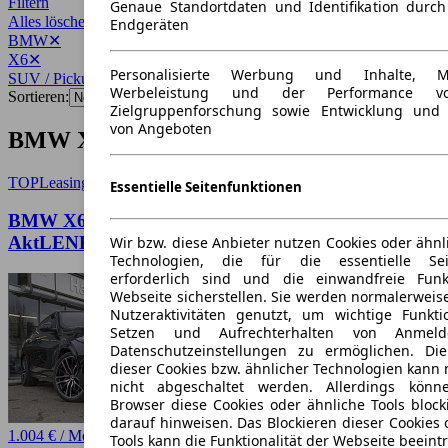
Filtern
Genaue Standortdaten und Identifikation durc
Alles löschen
✕
Endgeräten
BMW
✕
X6
✕
Personalisierte Werbung und Inhalte, 
SUV / Pickup
✕
Werbeleistung und der Performance vo
Sortieren:
Zielgruppenforschung sowie Entwicklung und
von Angeboten
BMW X6 SUV / Pickup Angebote
TOP
Leasing
Essentielle Seitenfunktionen
BMW X6 xDr 30d M-Sport Pro 22Z STANDHZ
AktLENK H/K
Wir bzw. diese Anbieter nutzen Cookies oder ähnl
Technologien, die für die essentielle Seit
erforderlich sind und die einwandfreie Funkt
Webseite sicherstellen. Sie werden normalerweise
Nutzeraktivitäten genutzt, um wichtige Funkt
Setzen und Aufrechterhalten von Anmeld
Datenschutzeinstellungen zu ermöglichen. D
dieser Cookies bzw. ähnlicher Technologien kann
nicht abgeschaltet werden. Allerdings könn
Browser diese Cookies oder ähnliche Tools block
darauf hinweisen. Das Blockieren dieser Cookies 
1.004 € / Monat
Tools kann die Funktionalität der Webseite beeint