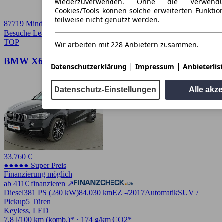
wiederzuverwenden. Ohne die Verwend
Cookies/Tools können solche erweiterten Funkti
teilweise nicht genutzt werden.
87719 Mindelheim
Besuche Leasingmarkt
➚
TOP
Wir arbeiten mit 228 Anbietern zusammen.
BMW X6 M50d
|
|
Datenschutzerklärung
Impressum
Anbieterlis
Datenschutz-Einstellungen
Alle akz
33.760 €
●●●●● Super Preis
Finanzierung möglich
ab 411€ finanzieren ↗
Diesel
381 PS (280 kW)
84.030 km
EZ -/2017
Automatik
SUV /
Pickup
5 Türen
Keyless, LED
7,8 l/100 km (komb.)* · 174 g/km CO2*