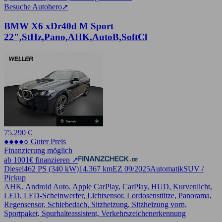
Besuche Autohero
➚
BMW X6 xDr40d M Sport
22",StHz,Pano,AHK,AutoB,SoftCl
75.290 €
●●●●○ Guter Preis
Finanzierung möglich
ab 1001€ finanzieren ↗
Diesel
462 PS (340 kW)
14.367 km
EZ 09/2025
Automatik
SUV /
Pickup
AHK, Android Auto, Apple CarPlay, CarPlay, HUD, Kurvenlicht,
LED, LED-Scheinwerfer, Lichtsensor, Lordosenstütze, Panorama,
Regensensor, Schiebedach, Sitzheizung, Sitzheizung vorn,
Sportpaket, Spurhalteassistent, Verkehrszeichenerkennung