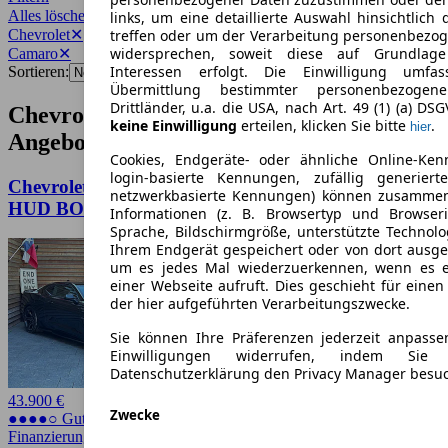
Alles löschen
✕
links, um eine detaillierte Auswahl hinsichtlich 
Chevrolet
✕
treffen oder um der Verarbeitung personenbezo
widersprechen, soweit diese auf Grundlage 
Camaro
✕
Interessen erfolgt. Die Einwilligung umfa
Sortieren:
Übermittlung bestimmter personenbezoge
Drittländer, u.a. die USA, nach Art. 49 (1) (a) DS
Chevrolet Camaro Gebrauchtwagen-
keine Einwilligung
erteilen, klicken Sie bitte
.
hier
Angebote
Cookies, Endgeräte- oder ähnliche Online-Ken
login-basierte Kennungen, zufällig generier
Chevrolet Camaro 2SS 6.2L V8 Schalter BREMBO
netzwerkbasierte Kennungen) können zusamme
HUD BOSE
Informationen (z. B. Browsertyp und Browseri
Sprache, Bildschirmgröße, unterstützte Technolo
Ihrem Endgerät gespeichert oder von dort ausg
um es jedes Mal wiederzuerkennen, wenn es 
einer Webseite aufruft. Dies geschieht für eine
der hier aufgeführten Verarbeitungszwecke.
Sie können Ihre Präferenzen jederzeit anpasse
Einwilligungen widerrufen, indem Sie
Datenschutzerklärung den Privacy Manager besu
43.900 €
Zwecke
●●●●○ Guter Preis
Finanzierung möglich