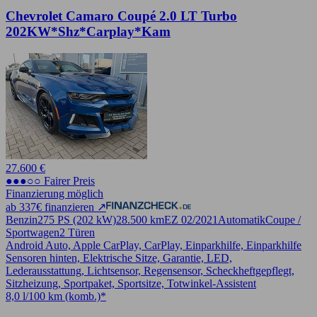
Chevrolet Camaro Coupé 2.0 LT Turbo
202KW*Shz*Carplay*Kam
27.600 €
●●●○○ Fairer Preis
Finanzierung möglich
ab 337€ finanzieren ↗
Benzin
275 PS (202 kW)
28.500 km
EZ 02/2021
Automatik
Coupe /
Sportwagen
2 Türen
Android Auto, Apple CarPlay, CarPlay, Einparkhilfe, Einparkhilfe
Sensoren hinten, Elektrische Sitze, Garantie, LED,
Lederausstattung, Lichtsensor, Regensensor, Scheckheftgepflegt,
Sitzheizung, Sportpaket, Sportsitze, Totwinkel-Assistent
8,0 l/100 km (komb.)*