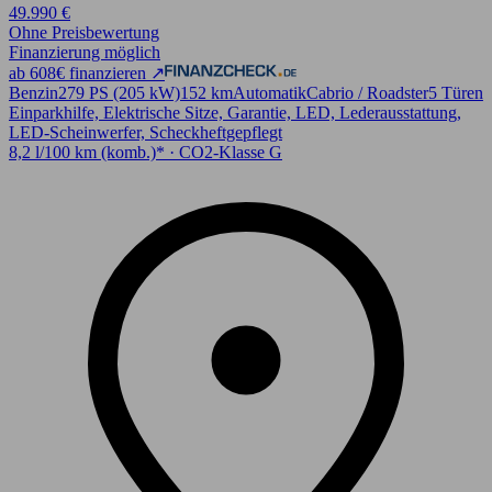
49.990 €
Ohne Preisbewertung
Finanzierung möglich
ab 608€ finanzieren ↗
Benzin
279 PS (205 kW)
152 km
Automatik
Cabrio / Roadster
5 Türen
Einparkhilfe, Elektrische Sitze, Garantie, LED, Lederausstattung,
LED-Scheinwerfer, Scheckheftgepflegt
8,2 l/100 km (komb.)* · CO2-Klasse G