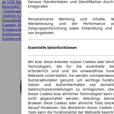
Genaue Standortdaten und Identifikation durc
ab 535€ finanzieren ↗
Endgeräten
Benzin
461 PS (339 kW)
29.656 km
EZ 10/2020
Schaltgetriebe
Coupe
/ Sportwagen
2 Türen
Android Auto, Apple CarPlay, Beheizbares Lenkrad, CarPlay,
Personalisierte Werbung und Inhalte, 
Einparkhilfe, Einparkhilfe Sensoren hinten, Elektrische Sitze,
Werbeleistung und der Performance vo
Garantie, Head-up display, HUD, LED, Lederausstattung, LED
Zielgruppenforschung sowie Entwicklung und
Scheinwerfer, LED-Scheinwerfer, Lichtsensor, Lordosenstütze,
von Angeboten
Sitzheizung, Sportpaket, Sportsitze, Totwinkel-Assistent, Voll-LED
Scheinwerfer
Essentielle Seitenfunktionen
Wir bzw. diese Anbieter nutzen Cookies oder ähnl
Technologien, die für die essentielle Seit
erforderlich sind und die einwandfreie Funkt
Webseite sicherstellen. Sie werden normalerweise
Nutzeraktivitäten genutzt, um wichtige Funkt
Setzen und Aufrechterhalten von Anmeld
Datenschutzeinstellungen zu ermöglichen. D
dieser Cookies bzw. ähnlicher Technologien kann
nicht abgeschaltet werden. Allerdings könn
Browser diese Cookies oder ähnliche Tools block
darauf hinweisen. Das Blockieren dieser Cookies 
Tools kann die Funktionalität der Webseite beeint