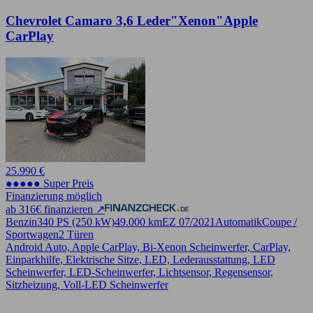
Chevrolet Camaro 3,6 Leder"Xenon"Apple
CarPlay
25.990 €
●●●●● Super Preis
Finanzierung möglich
ab 316€ finanzieren ↗
Benzin
340 PS (250 kW)
49.000 km
EZ 07/2021
Automatik
Coupe /
Sportwagen
2 Türen
Android Auto, Apple CarPlay, Bi-Xenon Scheinwerfer, CarPlay,
Einparkhilfe, Elektrische Sitze, LED, Lederausstattung, LED
Scheinwerfer, LED-Scheinwerfer, Lichtsensor, Regensensor,
Sitzheizung, Voll-LED Scheinwerfer