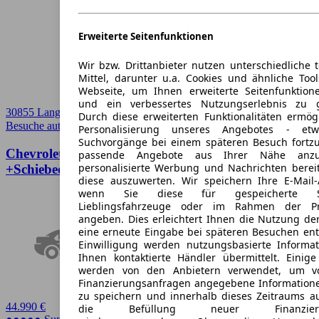
Erweiterte Seitenfunktionen
Wir bzw. Drittanbieter nutzen unterschiedliche 
Mittel, darunter u.a. Cookies und ähnliche Too
Webseite, um Ihnen erweiterte Seitenfunktion
und ein verbessertes Nutzungserlebnis zu g
30855 Langenhagen
Durch diese erweiterten Funktionalitäten ermög
Besuche autoscout24.de
➚
Personalisierung unseres Angebotes - e
Suchvorgänge bei einem späteren Besuch fortzu
Chevrolet Camaro 6,2 V8 LT1 RS Garantie
passende Angebote aus Ihrer Nähe anzu
personalisierte Werbung und Nachrichten berei
+Schiebedach +BOSE
diese auszuwerten. Wir speichern Ihre E-Mail-
wenn Sie diese für gespeicherte Suc
Lieblingsfahrzeuge oder im Rahmen der Pr
angeben. Dies erleichtert Ihnen die Nutzung de
eine erneute Eingabe bei späteren Besuchen entfä
Einwilligung werden nutzungsbasierte Informa
Ihnen kontaktierte Händler übermittelt. Einige
werden von den Anbietern verwendet, um v
Finanzierungsanfragen angegebene Informatione
zu speichern und innerhalb dieses Zeitraums a
44.990 €
die Befüllung neuer Finanzierun