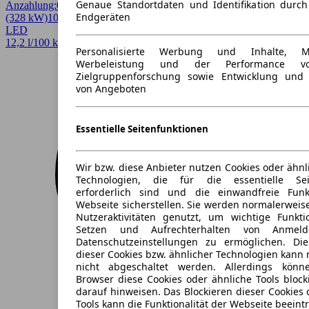
Genaue Standortdaten und Identifikation durc
Anzahlung:
0,00 €
Laufzeit:
48 Monate
km/Jahr:
10.000
Benzin
446 PS
Endgeräten
(328 kW)
10 km
EZ 08/2026
Automatik
Coupe / Sportwagen
2 Türen
LED
12,2 l/100 km (komb.)* · 278 g/km CO2* · CO2-Klasse G
Personalisierte Werbung und Inhalte, 
Werbeleistung und der Performance vo
Zielgruppenforschung sowie Entwicklung und
von Angeboten
Essentielle Seitenfunktionen
Wir bzw. diese Anbieter nutzen Cookies oder ähnl
Technologien, die für die essentielle Seit
erforderlich sind und die einwandfreie Funkt
Webseite sicherstellen. Sie werden normalerweise
Nutzeraktivitäten genutzt, um wichtige Funkt
Setzen und Aufrechterhalten von Anmeld
Datenschutzeinstellungen zu ermöglichen. D
dieser Cookies bzw. ähnlicher Technologien kann
nicht abgeschaltet werden. Allerdings könn
Browser diese Cookies oder ähnliche Tools block
darauf hinweisen. Das Blockieren dieser Cookies 
Tools kann die Funktionalität der Webseite beeint