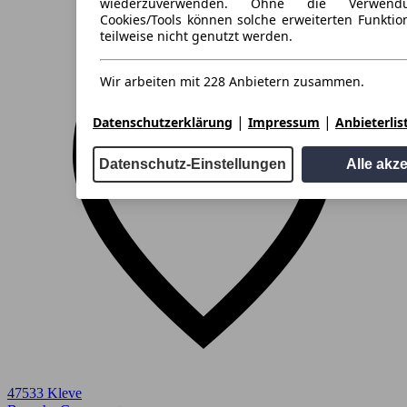
wiederzuverwenden. Ohne die Verwend
Cookies/Tools können solche erweiterten Funkti
teilweise nicht genutzt werden.
Wir arbeiten mit 228 Anbietern zusammen.
|
|
Datenschutzerklärung
Impressum
Anbieterlis
Datenschutz-Einstellungen
Alle akz
47533 Kleve