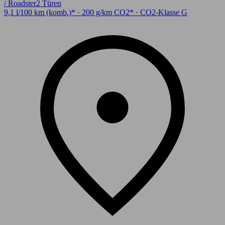
/ Roadster
2 Türen
9,1 l/100 km (komb.)* · 200 g/km CO2* · CO2-Klasse G