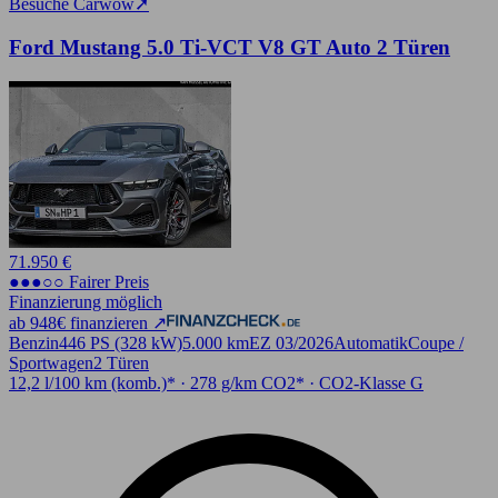
Besuche Carwow
➚
Ford Mustang 5.0 Ti-VCT V8 GT Auto 2 Türen
71.950 €
●●●○○ Fairer Preis
Finanzierung möglich
ab 948€ finanzieren ↗
Benzin
446 PS (328 kW)
5.000 km
EZ 03/2026
Automatik
Coupe /
Sportwagen
2 Türen
12,2 l/100 km (komb.)* · 278 g/km CO2* · CO2-Klasse G