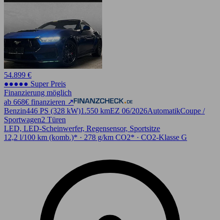
54.899 €
●●●●● Super Preis
Finanzierung möglich
ab 668€ finanzieren ↗
Benzin
446 PS (328 kW)
1.550 km
EZ 06/2026
Automatik
Coupe /
Sportwagen
2 Türen
LED, LED-Scheinwerfer, Regensensor, Sportsitze
12,2 l/100 km (komb.)* · 278 g/km CO2* · CO2-Klasse G