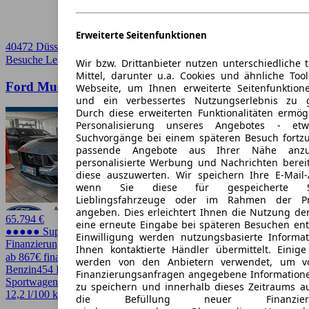
Erweiterte Seitenfunktionen
40472 Düsseldorf
Besuche Leasingmarkt
➚
Wir bzw. Drittanbieter nutzen unterschiedliche 
Mittel, darunter u.a. Cookies und ähnliche Too
Ford Mustang 5.0 Ti-VCT V8 Dark Horse 2 Türen
Webseite, um Ihnen erweiterte Seitenfunktion
und ein verbessertes Nutzungserlebnis zu g
Durch diese erweiterten Funktionalitäten ermög
Personalisierung unseres Angebotes - e
Suchvorgänge bei einem späteren Besuch fortzu
passende Angebote aus Ihrer Nähe anzu
personalisierte Werbung und Nachrichten berei
diese auszuwerten. Wir speichern Ihre E-Mail-
wenn Sie diese für gespeicherte Suc
Lieblingsfahrzeuge oder im Rahmen der Pr
angeben. Dies erleichtert Ihnen die Nutzung de
65.794 €
eine erneute Eingabe bei späteren Besuchen entfä
●●●●● Super Preis
Einwilligung werden nutzungsbasierte Informa
Finanzierung möglich
Ihnen kontaktierte Händler übermittelt. Einige
ab 867€ finanzieren ↗
werden von den Anbietern verwendet, um v
Benzin
454 PS (334 kW)
10 km
EZ -/2026
Schaltgetriebe
Coupe /
Finanzierungsanfragen angegebene Informatione
Sportwagen
2 Türen
zu speichern und innerhalb dieses Zeitraums a
12,2 l/100 km (komb.)* · 279 g/km CO2* · CO2-Klasse G
die Befüllung neuer Finanzierun