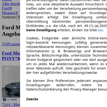
Alles löschen
✕
links, um eine detaillierte Auswahl hinsichtlich 
Ford
✕
treffen oder um der Verarbeitung personenbezo
widersprechen, soweit diese auf Grundlage 
Mustang
✕
Interessen erfolgt. Die Einwilligung umfa
Sortieren:
Übermittlung bestimmter personenbezoge
Drittländer, u.a. die USA, nach Art. 49 (1) (a) DS
Ford Mustang Gebrauchtwagen-
keine Einwilligung
erteilen, klicken Sie bitte
.
hier
Angebote
Cookies, Endgeräte- oder ähnliche Online-Ken
login-basierte Kennungen, zufällig generier
TOP
Leasing
netzwerkbasierte Kennungen) können zusamme
Informationen (z. B. Browsertyp und Browseri
Ford Mustang GT 5,0l,MAGNERIDE*NITE-
Sprache, Bildschirmgröße, unterstützte Technolo
PONY*KEY*ACC*B&O*LED
Ihrem Endgerät gespeichert oder von dort ausg
um es jedes Mal wiederzuerkennen, wenn es 
einer Webseite aufruft. Dies geschieht für eine
der hier aufgeführten Verarbeitungszwecke.
Sie können Ihre Präferenzen jederzeit anpasse
Einwilligungen widerrufen, indem Sie
Datenschutzerklärung den Privacy Manager besu
Zwecke
754 € / Monat