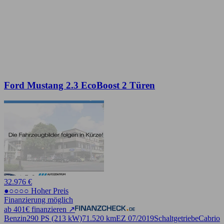
Ford Mustang 2.3 EcoBoost 2 Türen
32.976 €
●○○○○ Hoher Preis
Finanzierung möglich
ab 401€ finanzieren ↗
Benzin
290 PS (213 kW)
71.520 km
EZ 07/2019
Schaltgetriebe
Cabrio