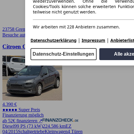
wiederzuverwenden. Ohne die Verwend
Cookies/Tools können solche erweiterten Funkti
teilweise nicht genutzt werden.
Wir arbeiten mit 228 Anbietern zusammen.
23758 Gremersdorf
Besuche autoscout24.de
➚
|
|
Datenschutzerklärung
Impressum
Anbieterlis
Citroen C4 Cactus Shine Euro6, Navi, Klima
Datenschutz-Einstellungen
Alle akz
4.390 €
●●●●● Super Preis
Finanzierung möglich
ab 52€ finanzieren ↗
Diesel
99 PS (73 kW)
224.586 km
EZ
04/2015
Schaltgetriebe
Kleinwagen
4 Türen