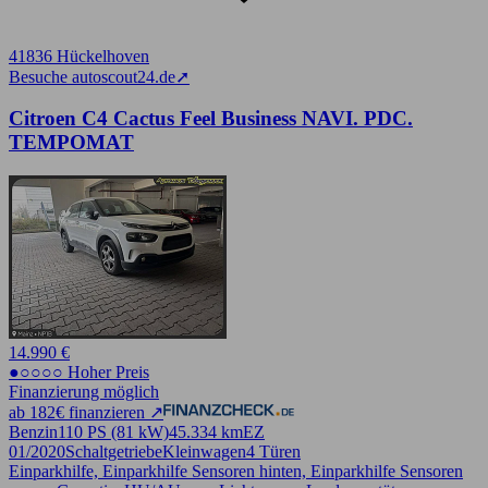
41836 Hückelhoven
Besuche autoscout24.de
➚
Citroen C4 Cactus Feel Business NAVI. PDC.
TEMPOMAT
14.990 €
●○○○○ Hoher Preis
Finanzierung möglich
ab 182€ finanzieren ↗
Benzin
110 PS (81 kW)
45.334 km
EZ
01/2020
Schaltgetriebe
Kleinwagen
4 Türen
Einparkhilfe, Einparkhilfe Sensoren hinten, Einparkhilfe Sensoren