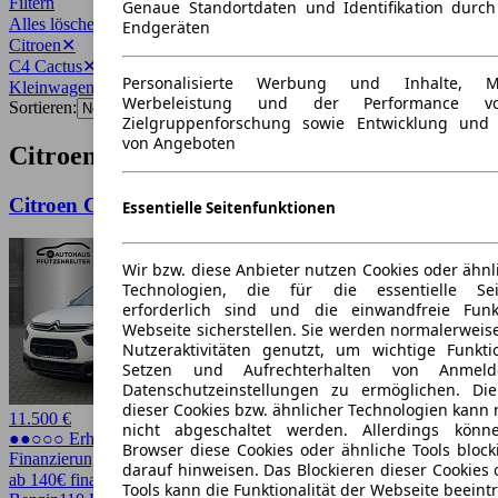
Filtern
Genaue Standortdaten und Identifikation durc
Alles löschen
✕
Endgeräten
Citroen
✕
C4 Cactus
✕
Personalisierte Werbung und Inhalte, 
Kleinwagen
✕
Werbeleistung und der Performance vo
Sortieren:
Zielgruppenforschung sowie Entwicklung und
von Angeboten
Citroen C4 Cactus Kleinwagen Angebote
Citroen C4 Cactus Shine
Essentielle Seitenfunktionen
Wir bzw. diese Anbieter nutzen Cookies oder ähnl
Technologien, die für die essentielle Seit
erforderlich sind und die einwandfreie Funkt
Webseite sicherstellen. Sie werden normalerweise
Nutzeraktivitäten genutzt, um wichtige Funkt
Setzen und Aufrechterhalten von Anmeld
Datenschutzeinstellungen zu ermöglichen. D
dieser Cookies bzw. ähnlicher Technologien kann
11.500 €
nicht abgeschaltet werden. Allerdings könn
●●○○○ Erhöhter Preis
Browser diese Cookies oder ähnliche Tools block
Finanzierung möglich
darauf hinweisen. Das Blockieren dieser Cookies 
ab 140€ finanzieren ↗
Tools kann die Funktionalität der Webseite beeint