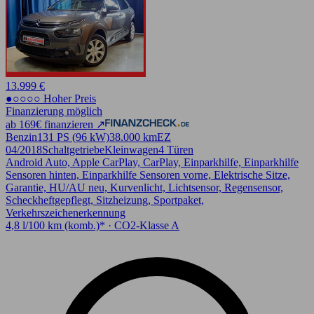
13.999 €
●○○○○ Hoher Preis
Finanzierung möglich
ab 169€ finanzieren ↗
Benzin
131 PS (96 kW)
38.000 km
EZ
04/2018
Schaltgetriebe
Kleinwagen
4 Türen
Android Auto, Apple CarPlay, CarPlay, Einparkhilfe, Einparkhilfe
Sensoren hinten, Einparkhilfe Sensoren vorne, Elektrische Sitze,
Garantie, HU/AU neu, Kurvenlicht, Lichtsensor, Regensensor,
Scheckheftgepflegt, Sitzheizung, Sportpaket,
Verkehrszeichenerkennung
4,8 l/100 km (komb.)* · CO2-Klasse A