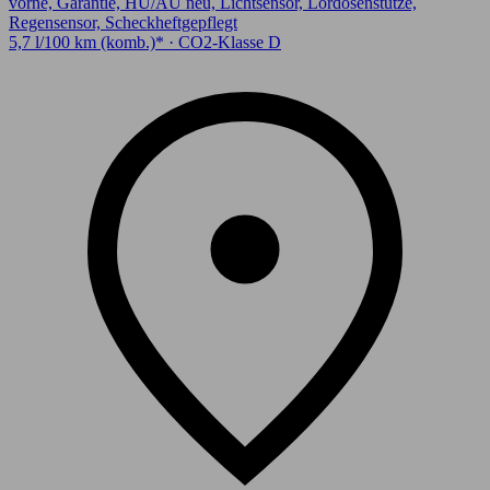
vorne, Garantie, HU/AU neu, Lichtsensor, Lordosenstütze,
Regensensor, Scheckheftgepflegt
5,7 l/100 km (komb.)* · CO2-Klasse D