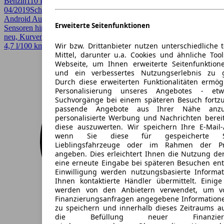
Benzin
110 PS (81 kW)
76.000 km
EZ
04/2019
Schaltgetriebe
Kleinwagen
4 Türen
Android Auto, Apple CarPlay, CarPlay, Einparkhilfe, Einparkhilfe
Erweiterte Seitenfunktionen
Sensoren hinten, Einparkhilfe Sensoren vorne, Garantie, HU/AU
neu, Kurvenlicht, Regensensor, Scheckheftgepflegt, Sitzheizung
Wir bzw. Drittanbieter nutzen unterschiedliche 
4,7 l/100 km (komb.)*
Mittel, darunter u.a. Cookies und ähnliche Too
Webseite, um Ihnen erweiterte Seitenfunktion
und ein verbessertes Nutzungserlebnis zu g
Durch diese erweiterten Funktionalitäten ermög
Personalisierung unseres Angebotes - e
Suchvorgänge bei einem späteren Besuch fortzu
passende Angebote aus Ihrer Nähe anzu
personalisierte Werbung und Nachrichten berei
diese auszuwerten. Wir speichern Ihre E-Mail-
wenn Sie diese für gespeicherte Suc
Lieblingsfahrzeuge oder im Rahmen der Pr
angeben. Dies erleichtert Ihnen die Nutzung de
eine erneute Eingabe bei späteren Besuchen entfä
Einwilligung werden nutzungsbasierte Informa
Ihnen kontaktierte Händler übermittelt. Einige
werden von den Anbietern verwendet, um v
Finanzierungsanfragen angegebene Informatione
zu speichern und innerhalb dieses Zeitraums a
die Befüllung neuer Finanzierun