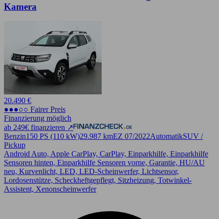
Kamera
20.490 €
●●●○○ Fairer Preis
Finanzierung möglich
ab 249€ finanzieren ↗
Benzin
150 PS (110 kW)
29.987 km
EZ 07/2022
Automatik
SUV /
Pickup
Android Auto, Apple CarPlay, CarPlay, Einparkhilfe, Einparkhilfe
Sensoren hinten, Einparkhilfe Sensoren vorne, Garantie, HU/AU
neu, Kurvenlicht, LED, LED-Scheinwerfer, Lichtsensor,
Lordosenstütze, Scheckheftgepflegt, Sitzheizung, Totwinkel-
Assistent, Xenonscheinwerfer