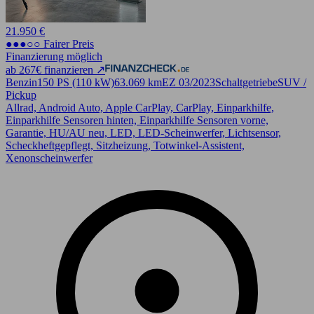
21.950 €
●●●○○ Fairer Preis
Finanzierung möglich
ab 267€ finanzieren ↗
Benzin
150 PS (110 kW)
63.069 km
EZ 03/2023
Schaltgetriebe
SUV /
Pickup
Allrad, Android Auto, Apple CarPlay, CarPlay, Einparkhilfe,
Einparkhilfe Sensoren hinten, Einparkhilfe Sensoren vorne,
Garantie, HU/AU neu, LED, LED-Scheinwerfer, Lichtsensor,
Scheckheftgepflegt, Sitzheizung, Totwinkel-Assistent,
Xenonscheinwerfer