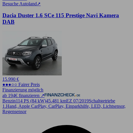
Besuche Autoland
➚
Dacia Duster 1.6 SCe 115 Prestige Navi Kamera
DAB
15.990 €
●●●○○ Fairer Preis
Finanzierung möglich
ab 194€ finanzieren ↗
Benzin
114 PS (84 kW)
45.481 km
EZ 07/2019
Schaltgetriebe
1.Hand, Apple CarPlay, CarPlay, Einparkhilfe, LED, Lichtsensor,
Regensensor