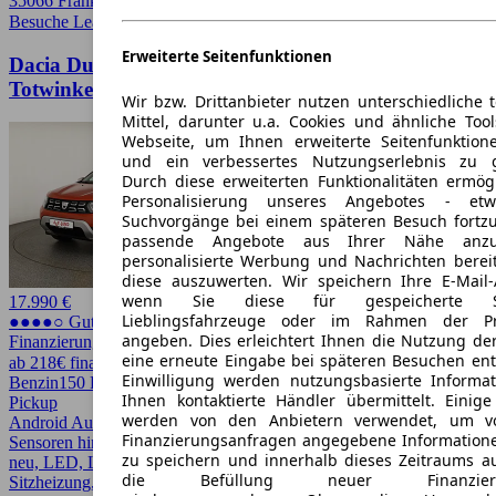
35066 Frankenberg
Besuche Leasingmarkt
➚
Erweiterte Seitenfunktionen
Dacia Duster 1.3 TCe 150 Prestige LED Navi
Totwinkel
Wir bzw. Drittanbieter nutzen unterschiedliche 
Mittel, darunter u.a. Cookies und ähnliche Too
Webseite, um Ihnen erweiterte Seitenfunktion
und ein verbessertes Nutzungserlebnis zu g
Durch diese erweiterten Funktionalitäten ermög
Personalisierung unseres Angebotes - e
Suchvorgänge bei einem späteren Besuch fortzu
passende Angebote aus Ihrer Nähe anzu
personalisierte Werbung und Nachrichten berei
diese auszuwerten. Wir speichern Ihre E-Mail-
wenn Sie diese für gespeicherte Suc
17.990 €
Lieblingsfahrzeuge oder im Rahmen der Pr
●●●●○ Guter Preis
angeben. Dies erleichtert Ihnen die Nutzung de
Finanzierung möglich
eine erneute Eingabe bei späteren Besuchen entfä
ab 218€ finanzieren ↗
Einwilligung werden nutzungsbasierte Informa
Benzin
150 PS (110 kW)
59.987 km
EZ 01/2022
Automatik
SUV /
Ihnen kontaktierte Händler übermittelt. Einige
Pickup
werden von den Anbietern verwendet, um v
Android Auto, Apple CarPlay, CarPlay, Einparkhilfe, Einparkhilfe
Finanzierungsanfragen angegebene Informatione
Sensoren hinten, Einparkhilfe Sensoren vorne, Garantie, HU/AU
zu speichern und innerhalb dieses Zeitraums a
neu, LED, LED-Scheinwerfer, Lichtsensor, Scheckheftgepflegt,
die Befüllung neuer Finanzierun
Sitzheizung, Totwinkel-Assistent, Xenonscheinwerfer