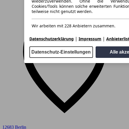
wiederzuverwenden. Ohne die Verwend
Cookies/Tools können solche erweiterten Funkti
teilweise nicht genutzt werden.
Wir arbeiten mit 228 Anbietern zusammen.
|
|
Datenschutzerklärung
Impressum
Anbieterlis
Datenschutz-Einstellungen
Alle akz
12683 Berlin