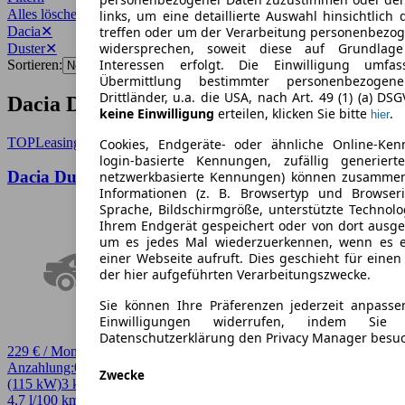
Alles löschen
✕
links, um eine detaillierte Auswahl hinsichtlich 
Dacia
✕
treffen oder um der Verarbeitung personenbezo
widersprechen, soweit diese auf Grundlage 
Duster
✕
Interessen erfolgt. Die Einwilligung umfa
Sortieren:
Übermittlung bestimmter personenbezoge
Drittländer, u.a. die USA, nach Art. 49 (1) (a) DS
Dacia Duster Gebrauchtwagen-Angebote
keine Einwilligung
erteilen, klicken Sie bitte
.
hier
TOP
Leasing
Cookies, Endgeräte- oder ähnliche Online-Ken
login-basierte Kennungen, zufällig generier
Dacia Duster 1.8 E-TECH Hybrid 155 Extreme
netzwerkbasierte Kennungen) können zusamme
Informationen (z. B. Browsertyp und Browseri
Sprache, Bildschirmgröße, unterstützte Technolo
Ihrem Endgerät gespeichert oder von dort ausg
um es jedes Mal wiederzuerkennen, wenn es 
einer Webseite aufruft. Dies geschieht für eine
der hier aufgeführten Verarbeitungszwecke.
Sie können Ihre Präferenzen jederzeit anpasse
Einwilligungen widerrufen, indem Sie
Datenschutzerklärung den Privacy Manager besu
229 € / Monat
Anzahlung:
0,00 €
Laufzeit:
60 Monate
km/Jahr:
10.000
Andere
156 PS
Zwecke
(115 kW)
3 km
EZ 04/2026
Automatik
SUV / Pickup
4 Türen
4,7 l/100 km (komb.)* · 106 g/km CO2* · CO2-Klasse C