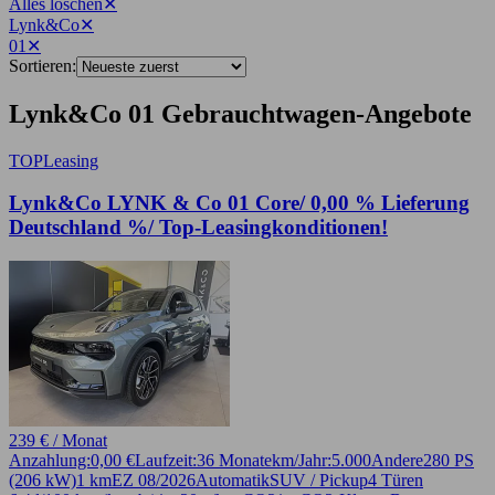
Alles löschen
✕
Lynk&Co
✕
01
✕
Sortieren:
Lynk&Co 01 Gebrauchtwagen-Angebote
TOP
Leasing
Lynk&Co LYNK & Co 01 Core/ 0,00 % Lieferung
Deutschland %/ Top-Leasingkonditionen!
239 € / Monat
Anzahlung:
0,00 €
Laufzeit:
36 Monate
km/Jahr:
5.000
Andere
280 PS
(206 kW)
1 km
EZ 08/2026
Automatik
SUV / Pickup
4 Türen