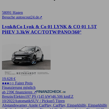
58091 Hagen
Besuche autoscout24.de
➚
Lynk&Co Lynk & Co 01 LYNK & CO 01 1.5T
PHEV 3.3kW ACC/TOTW/PANO/360°
19.628 €
●●●○○ Fairer Preis
Finanzierung möglich
ab 239€ finanzieren ↗
Benzin/Elektro
197 PS (145 kW)
46.506 km
EZ
10/2022
Automatik
SUV / Pickup
5 Türen
Abstandswarner, Apple CarPlay, CarPlay, Einparkhilfe, Einparkhilfe