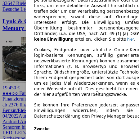
33647 Bielefeld
links, um eine detaillierte Auswahl hinsichtlich 
Besuche Leasingmarkt
➚
treffen oder um der Verarbeitung personenbezo
widersprechen, soweit diese auf Grundlage 
Lynk & Co 01 Lynk&Co 01 HEV Pano ACC+
Interessen erfolgt. Die Einwilligung umfa
Memory 18" Kam Sound
Übermittlung bestimmter personenbezoge
Drittländer, u.a. die USA, nach Art. 49 (1) (a) DS
keine Einwilligung
erteilen, klicken Sie bitte
.
hier
Cookies, Endgeräte- oder ähnliche Online-Ken
login-basierte Kennungen, zufällig generier
netzwerkbasierte Kennungen) können zusamme
Informationen (z. B. Browsertyp und Browseri
Sprache, Bildschirmgröße, unterstützte Technolo
Ihrem Endgerät gespeichert oder von dort ausg
um es jedes Mal wiederzuerkennen, wenn es 
19.450 €
einer Webseite aufruft. Dies geschieht für eine
●●●○○ Fairer Preis
der hier aufgeführten Verarbeitungszwecke.
Finanzierung möglich
Sie können Ihre Präferenzen jederzeit anpasse
ab 237€ finanzieren ↗
Einwilligungen widerrufen, indem Sie
Benzin/Elektro
197 PS (145 kW)
33.084 km
EZ
Datenschutzerklärung den Privacy Manager besu
04/2022
Automatik
SUV / Pickup
Android Auto, Apple CarPlay, CarPlay, Einparkhilfe, Einparkhilfe
Sensoren hinten, Einparkhilfe Sensoren vorne, Fernlichtassistent,
Zwecke
LED, LED-Scheinwerfer, Panoramadach, Regensensor,
Sitzheizung, Spurhalteassistent, Verkehrszeichenerkennung