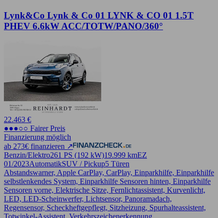
Lynk&Co Lynk & Co 01 LYNK & CO 01 1.5T
PHEV 6.6kW ACC/TOTW/PANO/360°
22.463 €
●●●○○ Fairer Preis
Finanzierung möglich
ab 273€ finanzieren ↗
Benzin/Elektro
261 PS (192 kW)
19.999 km
EZ
01/2023
Automatik
SUV / Pickup
5 Türen
Abstandswarner, Apple CarPlay, CarPlay, Einparkhilfe, Einparkhilfe
selbstlenkendes System, Einparkhilfe Sensoren hinten, Einparkhilfe
Sensoren vorne, Elektrische Sitze, Fernlichtassistent, Kurvenlicht,
LED, LED-Scheinwerfer, Lichtsensor, Panoramadach,
Regensensor, Scheckheftgepflegt, Sitzheizung, Spurhalteassistent,
Totwinkel-Assistent, Verkehrszeichenerkennung