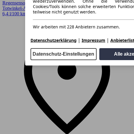
wiederzuverwenden. Ohne die Verwend
Regensensor, Scheckheftgepflegt, Sitzheizung, Spurhalteassistent,
Cookies/Tools können solche erweiterten Funkti
Totwinkel-Assistent, Verkehrszeichenerkennung
teilweise nicht genutzt werden.
6,4 l/100 km (komb.)* · CO2-Klasse B
Wir arbeiten mit 228 Anbietern zusammen.
|
|
Datenschutzerklärung
Impressum
Anbieterlis
Datenschutz-Einstellungen
Alle akz