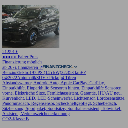
21.991 €
●●●○○ Fairer Preis
Finanzierung möglich
ab 267€ finanzieren ↗
Benzin/Elektro
197 PS (145 kW)
32.358 km
EZ
04/2022
Automatik
SUV / Pickup
4 Türen
Abstandswarner, Android Auto, Apple CarPlay, CarPlay,
Einparkhilfe, Einparkhilfe Sensoren hinten, Einparkhilfe Sensoren
vorne, Elektrische Sitze, Fernlichtassistent, Garantie, HU/AU neu,
Kurvenlicht, LED, LED-Scheinwerfer, Lichtsensor, Lordosenstütze,
Panoramadach, Regensensor, Scheckheftgepflegt, Schiebedach,
Sitzheizung, Sportpaket, Sportsitze, Spurhalteassistent, Totwinkel-
Assistent, Verkehrszeichenerkennung
CO2-Klasse B