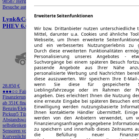
98587 Herges-Hallenberg
Besuche autoscout24.de
➚
Erweiterte Seitenfunktionen
Lynk&Co Lynk & Co 01 LYNK & CO 01 1.5T
PHEV 6.6kW ACC/TOTW/PANO/360°
Wir bzw. Drittanbieter nutzen unterschiedliche 
Mittel, darunter u.a. Cookies und ähnliche Too
Webseite, um Ihnen erweiterte Seitenfunktion
und ein verbessertes Nutzungserlebnis zu g
Durch diese erweiterten Funktionalitäten ermög
Personalisierung unseres Angebotes - e
Suchvorgänge bei einem späteren Besuch fortzu
passende Angebote aus Ihrer Nähe anzu
personalisierte Werbung und Nachrichten berei
diese auszuwerten. Wir speichern Ihre E-Mail-
wenn Sie diese für gespeicherte Suc
28.850 €
Lieblingsfahrzeuge oder im Rahmen der Pr
●●●○○ Fairer Preis
angeben. Dies erleichtert Ihnen die Nutzung de
Finanzierung möglich
eine erneute Eingabe bei späteren Besuchen entfä
ab 351€ finanzieren ↗
Einwilligung werden nutzungsbasierte Informa
Benzin/Elektro
261 PS (192 kW)
13 km
EZ 07/2023
Automatik
SUV /
Ihnen kontaktierte Händler übermittelt. Einige
Pickup
5 Türen
werden von den Anbietern verwendet, um v
Abstandswarner, Apple CarPlay, CarPlay, Einparkhilfe, Einparkhilfe
Finanzierungsanfragen angegebene Informatione
selbstlenkendes System, Einparkhilfe Sensoren hinten, Einparkhilfe
zu speichern und innerhalb dieses Zeitraums a
Sensoren vorne, Elektrische Sitze, Fernlichtassistent, HU/AU neu,
die Befüllung neuer Finanzierun
Kurvenlicht, LED, LED-Scheinwerfer, Lichtsensor, Panoramadach,