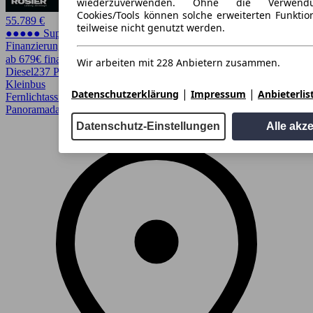
wiederzuverwenden. Ohne die Verwend
Cookies/Tools können solche erweiterten Funkti
55.789 €
teilweise nicht genutzt werden.
●●●●● Super Preis
Finanzierung möglich
ab 679€ finanzieren ↗
Wir arbeiten mit 228 Anbietern zusammen.
Diesel
237 PS (174 kW)
56.985 km
EZ 02/2024
Automatik
Van /
Kleinbus
|
|
Datenschutzerklärung
Impressum
Anbieterlis
Fernlichtassistent, Garantie, Kurvenlicht, LED, LED Scheinwerfer,
Panoramadach, Spurhalteassistent, Totwinkel-Assistent
Datenschutz-Einstellungen
Alle akz