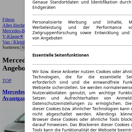
Genaue Standortdaten und Identifikation durc
Endgeräten
Filtern
Personalisierte Werbung und Inhalte, 
Alles löschen
✕
Werbeleistung und der Performance vo
Mercedes-Benz
✕
Zielgruppenforschung sowie Entwicklung und
V-Klasse
✕
von Angeboten
Van / Kleinbus
✕
Sortieren:
Essentielle Seitenfunktionen
Mercedes-Benz V-Klasse Van / Kleinbus
Angebote
Wir bzw. diese Anbieter nutzen Cookies oder ähnl
Technologien, die für die essentielle Seit
TOP
erforderlich sind und die einwandfreie Funkt
Webseite sicherstellen. Sie werden normalerweise
Mercedes-Benz V-Klasse V 250 d lang BlueTEC
Nutzeraktivitäten genutzt, um wichtige Funkt
Setzen und Aufrechterhalten von Anmeld
Avantgarde Edition
Datenschutzeinstellungen zu ermöglichen. D
dieser Cookies bzw. ähnlicher Technologien kann
nicht abgeschaltet werden. Allerdings könn
Browser diese Cookies oder ähnliche Tools block
darauf hinweisen. Das Blockieren dieser Cookies 
Tools kann die Funktionalität der Webseite beeint