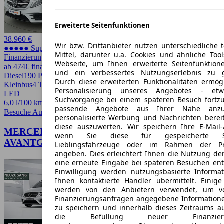
Erweiterte Seitenfunktionen
38.960 €
Wir bzw. Drittanbieter nutzen unterschiedliche 
●●●●● Super Preis
Mittel, darunter u.a. Cookies und ähnliche Too
Finanzierung möglich
Webseite, um Ihnen erweiterte Seitenfunktion
ab 474€ finanzieren ↗
und ein verbessertes Nutzungserlebnis zu g
Diesel
190 PS (140 kW)
111.545 km
EZ -/2019
Automatik
Van /
Durch diese erweiterten Funktionalitäten ermög
Kleinbus
4 Türen
Personalisierung unseres Angebotes - e
LED
Suchvorgänge bei einem späteren Besuch fortzu
6,0 l/100 km (komb.)* · 216 g/km CO2*
passende Angebote aus Ihrer Nähe anzu
Besuche Autohero
➚
personalisierte Werbung und Nachrichten berei
diese auszuwerten. Wir speichern Ihre E-Mail-
MERCEDES-BENZ V 300 d 4MATIC
wenn Sie diese für gespeicherte Suc
AVANTGARDE Lang AMG
Lieblingsfahrzeuge oder im Rahmen der Pr
angeben. Dies erleichtert Ihnen die Nutzung de
eine erneute Eingabe bei späteren Besuchen entfä
Einwilligung werden nutzungsbasierte Informa
Ihnen kontaktierte Händler übermittelt. Einige
werden von den Anbietern verwendet, um v
Finanzierungsanfragen angegebene Informatione
zu speichern und innerhalb dieses Zeitraums a
die Befüllung neuer Finanzierun