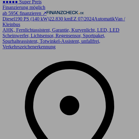
●●●●● Super Preis
Finanzierung möglich
ab 595€ finanzieren ↗
Diesel
190 PS (140 kW)
22.830 km
EZ 07/2024
Automatik
Van /
Kleinbus
AHK, Fernlichtassistent, Garantie, Kurvenlicht, LED, LED
Scheinwerfer, Lichtsensor, Regensensor, Sportpaket,
Spurhalteassistent, Totwinkel-Assistent, unfallfrei,
Verkehrszeichenerkennung