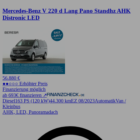
Mercedes-Benz V 220 d Lang Pano Standhz AHK
Distronic LED
56.880 €
●●○○○ Erhöhter Preis
Finanzierung möglich
ab 693€ finanzieren ↗
Diesel
163 PS (120 kW)
44.300 km
EZ 08/2023
Automatik
Van /
Kleinbus
AHK, LED, Panoramadach