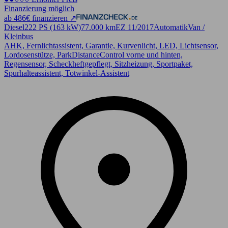
Finanzierung möglich
ab 486€ finanzieren ↗
Diesel
222 PS (163 kW)
77.000 km
EZ 11/2017
Automatik
Van /
Kleinbus
AHK, Fernlichtassistent, Garantie, Kurvenlicht, LED, Lichtsensor,
Lordosenstütze, ParkDistanceControl vorne und hinten,
Regensensor, Scheckheftgepflegt, Sitzheizung, Sportpaket,
Spurhalteassistent, Totwinkel-Assistent