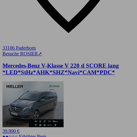
33106 Paderborn
Besuche ROSIER
➚
Mercedes-Benz V-Klasse V 220 d SCORE lang
*LED*StHz*AHK*SHZ*Navi*CAM*PDC*
39.990 €
●●○○○ Erhöhter Preis