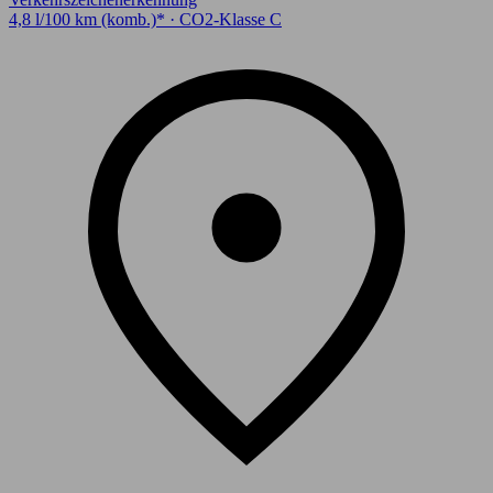
4,8 l/100 km (komb.)* · CO2-Klasse C