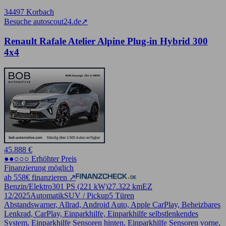
34497 Korbach
Besuche autoscout24.de
➚
Renault Rafale Atelier Alpine Plug-in Hybrid 300
4x4
45.888 €
●●○○○ Erhöhter Preis
Finanzierung möglich
ab 558€ finanzieren ↗
Benzin/Elektro
301 PS (221 kW)
27.322 km
EZ
12/2025
Automatik
SUV / Pickup
5 Türen
Abstandswarner, Allrad, Android Auto, Apple CarPlay, Beheizbares
Lenkrad, CarPlay, Einparkhilfe, Einparkhilfe selbstlenkendes
System, Einparkhilfe Sensoren hinten, Einparkhilfe Sensoren vorne,