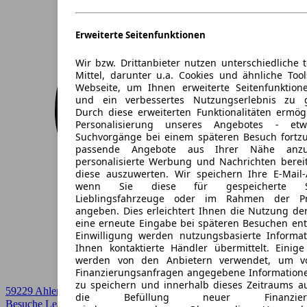
Erweiterte Seitenfunktionen
Wir bzw. Drittanbieter nutzen unterschiedliche 
Mittel, darunter u.a. Cookies und ähnliche Too
Webseite, um Ihnen erweiterte Seitenfunktion
und ein verbessertes Nutzungserlebnis zu g
Durch diese erweiterten Funktionalitäten ermög
Personalisierung unseres Angebotes - e
Suchvorgänge bei einem späteren Besuch fortzu
passende Angebote aus Ihrer Nähe anzu
personalisierte Werbung und Nachrichten berei
diese auszuwerten. Wir speichern Ihre E-Mail-
wenn Sie diese für gespeicherte Suc
Lieblingsfahrzeuge oder im Rahmen der Pr
angeben. Dies erleichtert Ihnen die Nutzung de
eine erneute Eingabe bei späteren Besuchen entfä
Einwilligung werden nutzungsbasierte Informa
Ihnen kontaktierte Händler übermittelt. Einige
werden von den Anbietern verwendet, um v
Finanzierungsanfragen angegebene Informatione
zu speichern und innerhalb dieses Zeitraums a
59229 Ahlen
die Befüllung neuer Finanzierun
Besuche Leasingmarkt
➚