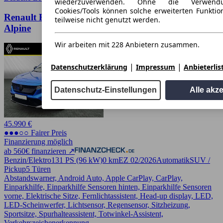
wiederzuverwenden. Ohne die Verwend
Cookies/Tools können solche erweiterten Funkti
Renault Rafale 200 E-Tech Full Hybrid Esprit
teilweise nicht genutzt werden.
Alpine
Wir arbeiten mit 228 Anbietern zusammen.
|
|
Datenschutzerklärung
Impressum
Anbieterlis
Datenschutz-Einstellungen
Alle akz
45.990 €
●●●○○ Fairer Preis
Finanzierung möglich
ab 560€ finanzieren ↗
Benzin/Elektro
131 PS (96 kW)
0 km
EZ 02/2026
Automatik
SUV /
Pickup
5 Türen
Abstandswarner, Android Auto, Apple CarPlay, CarPlay,
Einparkhilfe, Einparkhilfe Sensoren hinten, Einparkhilfe Sensoren
vorne, Elektrische Sitze, Fernlichtassistent, Head-up display, LED,
LED-Scheinwerfer, Lichtsensor, Regensensor, Sitzheizung,
Sportsitze, Spurhalteassistent, Totwinkel-Assistent,
Verkehrszeichenerkennung