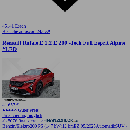
45141 Essen
Besuche autoscout24.de
➚
Renault Rafale E 1.2 E 200 -Tech Full Esprit Alpine
*LED
41.657 €
●●●●○ Guter Preis
Finanzierung möglich
ab 507€ finanzieren ↗
Benzin/Elektro
200 PS (147 kW)
12 km
EZ 05/2025
Automatik
SUV /