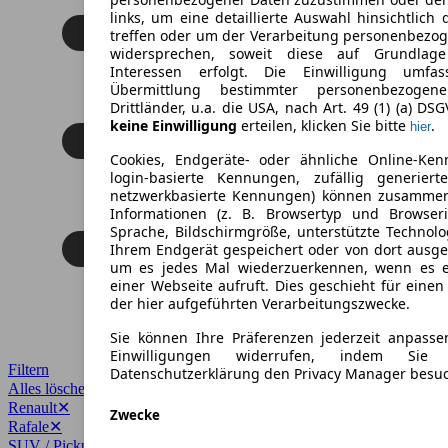
links, um eine detaillierte Auswahl hinsichtlich 
treffen oder um der Verarbeitung personenbezo
widersprechen, soweit diese auf Grundlage 
Interessen erfolgt. Die Einwilligung umfa
Übermittlung bestimmter personenbezoge
Drittländer, u.a. die USA, nach Art. 49 (1) (a) DS
keine Einwilligung
erteilen, klicken Sie bitte
.
hier
Cookies, Endgeräte- oder ähnliche Online-Ken
login-basierte Kennungen, zufällig generier
netzwerkbasierte Kennungen) können zusamme
Informationen (z. B. Browsertyp und Browseri
Sprache, Bildschirmgröße, unterstützte Technolo
Ihrem Endgerät gespeichert oder von dort ausg
um es jedes Mal wiederzuerkennen, wenn es 
einer Webseite aufruft. Dies geschieht für eine
der hier aufgeführten Verarbeitungszwecke.
Sie können Ihre Präferenzen jederzeit anpasse
Einwilligungen widerrufen, indem Sie
Filtern
Datenschutzerklärung den Privacy Manager besu
Alles löschen
✕
Renault
✕
Zwecke
Rafale
✕
SUV / Pickup
✕