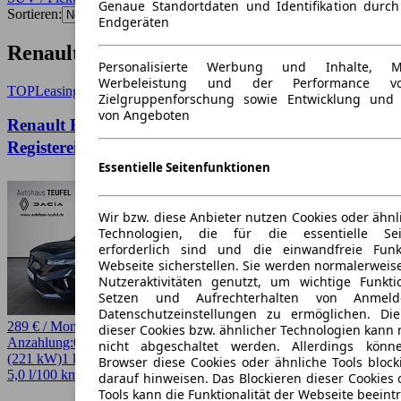
Genaue Standortdaten und Identifikation durc
Sortieren:
Endgeräten
Renault Rafale SUV / Pickup Angebote
Personalisierte Werbung und Inhalte, 
Werbeleistung und der Performance vo
TOP
Leasing
Zielgruppenforschung sowie Entwicklung und
von Angeboten
Renault Rafale !!!Nur für Unternehmen mit
Registereintrag!!!📖🖊️Esprit Alpine E-Tech 200
Essentielle Seitenfunktionen
Wir bzw. diese Anbieter nutzen Cookies oder ähnl
Technologien, die für die essentielle Seit
erforderlich sind und die einwandfreie Funkt
Webseite sicherstellen. Sie werden normalerweise
Nutzeraktivitäten genutzt, um wichtige Funkt
Setzen und Aufrechterhalten von Anmeld
Datenschutzeinstellungen zu ermöglichen. D
289 € / Monat
dieser Cookies bzw. ähnlicher Technologien kann
Anzahlung:
0,00 €
Laufzeit:
36 Monate
km/Jahr:
10.000
Andere
300 PS
nicht abgeschaltet werden. Allerdings könn
(221 kW)
1 km
EZ 08/2026
Automatik
SUV / Pickup
4 Türen
Browser diese Cookies oder ähnliche Tools block
5,0 l/100 km (komb.)* · 114 g/km CO2* · CO2-Klasse C
darauf hinweisen. Das Blockieren dieser Cookies 
Tools kann die Funktionalität der Webseite beeint