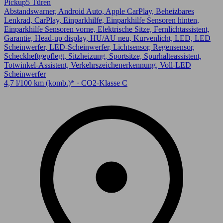
Pickup
5 Türen
Abstandswarner, Android Auto, Apple CarPlay, Beheizbares
Lenkrad, CarPlay, Einparkhilfe, Einparkhilfe Sensoren hinten,
Einparkhilfe Sensoren vorne, Elektrische Sitze, Fernlichtassistent,
Garantie, Head-up display, HU/AU neu, Kurvenlicht, LED, LED
Scheinwerfer, LED-Scheinwerfer, Lichtsensor, Regensensor,
Scheckheftgepflegt, Sitzheizung, Sportsitze, Spurhalteassistent,
Totwinkel-Assistent, Verkehrszeichenerkennung, Voll-LED
Scheinwerfer
4,7 l/100 km (komb.)* · CO2-Klasse C