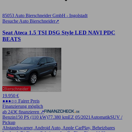
85053 Auto Bierschneider GmbH - Ingolstadt
Besuche Auto Bierschneider
➚
Seat Ateca 1.5 TSI DSG Style LED NAVI PDC
BEATS
19.950 €
●●●○○ Fairer Preis
Finanzierung möglich
ab 243€ finanzieren ↗
Benzin
150 PS (110 kW)
77.380 km
EZ 05/2021
Automatik
SUV /
Pickup
Abstandswarner, Android Auto, Apple CarPlay, Beheizbares