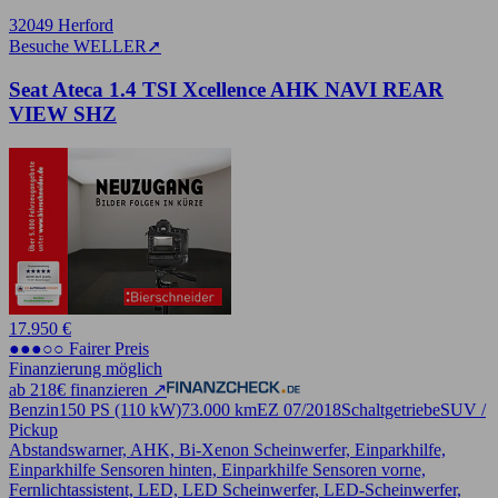
32049 Herford
Besuche WELLER
➚
Seat Ateca 1.4 TSI Xcellence AHK NAVI REAR
VIEW SHZ
17.950 €
●●●○○ Fairer Preis
Finanzierung möglich
ab 218€ finanzieren ↗
Benzin
150 PS (110 kW)
73.000 km
EZ 07/2018
Schaltgetriebe
SUV /
Pickup
Abstandswarner, AHK, Bi-Xenon Scheinwerfer, Einparkhilfe,
Einparkhilfe Sensoren hinten, Einparkhilfe Sensoren vorne,
Fernlichtassistent, LED, LED Scheinwerfer, LED-Scheinwerfer,