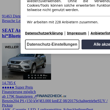
wiederzuverwenden. Ohne die Verwend
Cookies/Tools können solche erweiterten Funkti
teilweise nicht genutzt werden.
91463 Dietersheim
Besuche Leasingmarkt
➚
Wir arbeiten mit 228 Anbietern zusammen.
SEAT Ateca 1.4 TSI Style *LED*AHK*SHZ*PDC
|
|
Datenschutzerklärung
Impressum
Anbieterlis
hi*Bluetooth*
Datenschutz-Einstellungen
Alle akz
14.785 €
●●●●● Super Preis
Finanzierung möglich
ab 179€ finanzieren ↗
Benzin
204 PS (150 kW)
83.000 km
EZ 08/2017
Schaltgetriebe
SUV /
Pickup
AHK, Garantie, LED, Lordosenstütze, Scheckheftgepflegt,