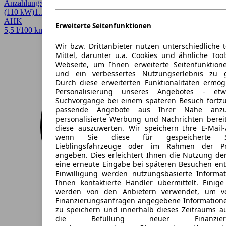
Anzahlung:
0,00 €
Laufzeit:
54 Monate
km/Jahr:
10.000
Diesel
150 PS
(110 kW)
1.130 km
EZ 03/2026
Automatik
SUV / Pickup
4 Türen
AHK
Erweiterte Seitenfunktionen
5,5 l/100 km (komb.)* · 145 g/km CO2* · CO2-Klasse E
Wir bzw. Drittanbieter nutzen unterschiedliche 
Mittel, darunter u.a. Cookies und ähnliche Too
Webseite, um Ihnen erweiterte Seitenfunktion
und ein verbessertes Nutzungserlebnis zu g
Durch diese erweiterten Funktionalitäten ermög
Personalisierung unseres Angebotes - e
Suchvorgänge bei einem späteren Besuch fortzu
passende Angebote aus Ihrer Nähe anzu
personalisierte Werbung und Nachrichten berei
diese auszuwerten. Wir speichern Ihre E-Mail-
wenn Sie diese für gespeicherte Suc
Lieblingsfahrzeuge oder im Rahmen der Pr
angeben. Dies erleichtert Ihnen die Nutzung de
eine erneute Eingabe bei späteren Besuchen entfä
Einwilligung werden nutzungsbasierte Informa
Ihnen kontaktierte Händler übermittelt. Einige
werden von den Anbietern verwendet, um v
Finanzierungsanfragen angegebene Informatione
zu speichern und innerhalb dieses Zeitraums a
die Befüllung neuer Finanzierun