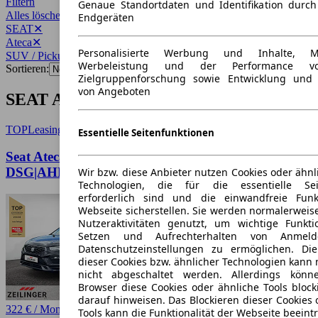
Filtern
Genaue Standortdaten und Identifikation durc
Alles löschen
✕
Endgeräten
SEAT
✕
Ateca
✕
Personalisierte Werbung und Inhalte, 
SUV / Pickup
✕
Werbeleistung und der Performance vo
Sortieren:
Zielgruppenforschung sowie Entwicklung und
von Angeboten
SEAT Ateca SUV / Pickup Angebote
TOP
Leasing
Essentielle Seitenfunktionen
Seat Ateca FR TDI
DSG|AHK|PANO|el.HECK|KAMERA|NAVI+
Wir bzw. diese Anbieter nutzen Cookies oder ähnl
Technologien, die für die essentielle Seit
erforderlich sind und die einwandfreie Funkt
Webseite sicherstellen. Sie werden normalerweise
Nutzeraktivitäten genutzt, um wichtige Funkt
Setzen und Aufrechterhalten von Anmeld
Datenschutzeinstellungen zu ermöglichen. D
dieser Cookies bzw. ähnlicher Technologien kann
nicht abgeschaltet werden. Allerdings könn
Browser diese Cookies oder ähnliche Tools block
darauf hinweisen. Das Blockieren dieser Cookies 
322 € / Monat
Tools kann die Funktionalität der Webseite beeint