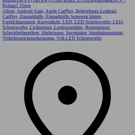
Benzin
190 PS (140 kW)
71.000 km
EZ 07/2024
Automatik
SUV /
Pickup
5 Türen
Allrad, Android Auto, Apple CarPlay, Beheizbares Lenkrad,
CarPlay, Einparkhilfe, Einparkhilfe Sensoren hinten,
Fernlichtassistent, Kurvenlicht, LED, LED Scheinwerfer, LED-
Scheinwerfer, Lichtsensor, Lordosenstütze, Regensensor,
Scheckheftgepflegt, Sitzheizung, Sportpaket, Spurhalteassistent,
Verkehrszeichenerkennung, Voll-LED Scheinwerfer