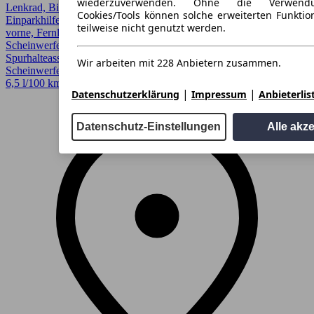
wiederzuverwenden. Ohne die Verwend
Lenkrad, Bi-Xenon Scheinwerfer, CarPlay, Digitales Cockpit,
Cookies/Tools können solche erweiterten Funkti
Einparkhilfe, Einparkhilfe Sensoren hinten, Einparkhilfe Sensoren
teilweise nicht genutzt werden.
vorne, Fernlichtassistent, LED, LED Scheinwerfer, LED-
Scheinwerfer, Lichtsensor, Lordosenstütze, Regensensor,
Spurhalteassistent, Verkehrszeichenerkennung, Voll-LED
Wir arbeiten mit 228 Anbietern zusammen.
Scheinwerfer, Xenonscheinwerfer
6,5 l/100 km (komb.)* · CO2-Klasse E
|
|
Datenschutzerklärung
Impressum
Anbieterlis
Datenschutz-Einstellungen
Alle akz