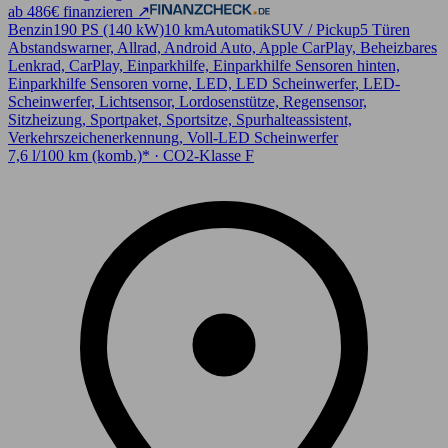
ab 486€ finanzieren ↗
Benzin
190 PS (140 kW)
10 km
Automatik
SUV / Pickup
5 Türen
Abstandswarner, Allrad, Android Auto, Apple CarPlay, Beheizbares
Lenkrad, CarPlay, Einparkhilfe, Einparkhilfe Sensoren hinten,
Einparkhilfe Sensoren vorne, LED, LED Scheinwerfer, LED-
Scheinwerfer, Lichtsensor, Lordosenstütze, Regensensor,
Sitzheizung, Sportpaket, Sportsitze, Spurhalteassistent,
Verkehrszeichenerkennung, Voll-LED Scheinwerfer
7,6 l/100 km (komb.)* · CO2-Klasse F