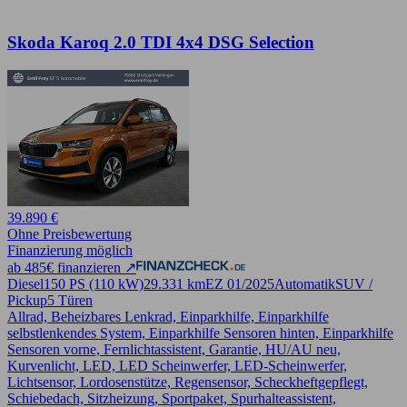
Skoda Karoq 2.0 TDI 4x4 DSG Selection
39.890 €
Ohne Preisbewertung
Finanzierung möglich
ab 485€ finanzieren ↗
Diesel
150 PS (110 kW)
29.331 km
EZ 01/2025
Automatik
SUV /
Pickup
5 Türen
Allrad, Beheizbares Lenkrad, Einparkhilfe, Einparkhilfe
selbstlenkendes System, Einparkhilfe Sensoren hinten, Einparkhilfe
Sensoren vorne, Fernlichtassistent, Garantie, HU/AU neu,
Kurvenlicht, LED, LED Scheinwerfer, LED-Scheinwerfer,
Lichtsensor, Lordosenstütze, Regensensor, Scheckheftgepflegt,
Schiebedach, Sitzheizung, Sportpaket, Spurhalteassistent,