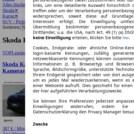
Alles löschen
✕
links, um eine detaillierte Auswahl hinsichtlich 
Skoda
✕
treffen oder um der Verarbeitung personenbezo
widersprechen, soweit diese auf Grundlage 
Karoq
✕
Interessen erfolgt. Die Einwilligung umfa
SUV / Pickup
✕
Übermittlung bestimmter personenbezoge
Sortieren:
Drittländer, u.a. die USA, nach Art. 49 (1) (a) DS
keine Einwilligung
erteilen, klicken Sie bitte
.
hier
Skoda Karoq SUV / Pickup Angebote
Cookies, Endgeräte- oder ähnliche Online-Ken
TOP
Leasing
login-basierte Kennungen, zufällig generier
netzwerkbasierte Kennungen) können zusamme
Skoda Karoq Sportline 4x4 2.0 TDI, AHK,
Informationen (z. B. Browsertyp und Browseri
Sprache, Bildschirmgröße, unterstützte Technolo
Kamerasystem 360°
Ihrem Endgerät gespeichert oder von dort ausg
um es jedes Mal wiederzuerkennen, wenn es 
einer Webseite aufruft. Dies geschieht für eine
der hier aufgeführten Verarbeitungszwecke.
Sie können Ihre Präferenzen jederzeit anpasse
Einwilligungen widerrufen, indem Sie
Datenschutzerklärung den Privacy Manager besu
Zwecke
387 € / Monat
Anzahlung:
0,00 €
Laufzeit:
48 Monate
km/Jahr:
10.000
Diesel
150 PS