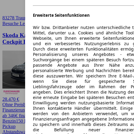
Erweiterte Seitenfunktionen
83278 Traunstein
Besuche Leasingmarkt
➚
Wir bzw. Drittanbieter nutzen unterschiedliche 
Mittel, darunter u.a. Cookies und ähnliche Too
Skoda Karoq Selection 1.5 TSI DSG Navi Digitales
Webseite, um Ihnen erweiterte Seitenfunktion
Cockpit LED A
und ein verbessertes Nutzungserlebnis zu g
Durch diese erweiterten Funktionalitäten ermög
Personalisierung unseres Angebotes - e
Suchvorgänge bei einem späteren Besuch fortzu
passende Angebote aus Ihrer Nähe anzu
personalisierte Werbung und Nachrichten berei
diese auszuwerten. Wir speichern Ihre E-Mail-
wenn Sie diese für gespeicherte Suc
Lieblingsfahrzeuge oder im Rahmen der Pr
angeben. Dies erleichtert Ihnen die Nutzung de
eine erneute Eingabe bei späteren Besuchen entfä
28.470 €
Einwilligung werden nutzungsbasierte Informa
Ohne Preisbewertung
Ihnen kontaktierte Händler übermittelt. Einige
Finanzierung möglich
werden von den Anbietern verwendet, um v
ab 346€ finanzieren ↗
Finanzierungsanfragen angegebene Informatione
Benzin
150 PS (110 kW)
26.855 km
EZ 10/2025
Automatik
SUV /
zu speichern und innerhalb dieses Zeitraums a
Pickup
die Befüllung neuer Finanzierun
Abstandswarner, Android Auto, Apple CarPlay, Beheizbares