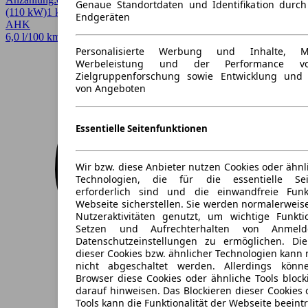
Genaue Standortdaten und Identifikation durc
(110 kW)
1 km
EZ 08/2026
Automatik
SUV / Pickup
4 Türen
Endgeräten
AHK
6,0 l/100 km (komb.)* · 158 g/km CO2* · CO2-Klasse F
Personalisierte Werbung und Inhalte, 
Werbeleistung und der Performance vo
Zielgruppenforschung sowie Entwicklung und
von Angeboten
Essentielle Seitenfunktionen
Wir bzw. diese Anbieter nutzen Cookies oder ähnl
Technologien, die für die essentielle Seit
erforderlich sind und die einwandfreie Funkt
Webseite sicherstellen. Sie werden normalerweise
Nutzeraktivitäten genutzt, um wichtige Funkt
Setzen und Aufrechterhalten von Anmeld
Datenschutzeinstellungen zu ermöglichen. D
dieser Cookies bzw. ähnlicher Technologien kann
nicht abgeschaltet werden. Allerdings könn
Browser diese Cookies oder ähnliche Tools block
darauf hinweisen. Das Blockieren dieser Cookies 
Tools kann die Funktionalität der Webseite beeint