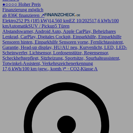
●○○○○ Hoher Preis
Finanzierung möglich
ab 836€ finanzieren ↗
Elektro
252 PS (185 kW)
14.560 km
EZ 10/2025
17,6 kWh/100
km
Automatik
SUV / Pickup
5 Türen
Abstandswarner, Android Auto, Apple CarPlay, Beheizbares
Lenkrad, CarPlay, Digitales Cockpit, Einparkhilfe, Einparkhilfe
Sensoren hinten, Einparkhilfe Sensoren vorne, Fernlichtassistent,
Garantie, Head-up display, HU/AU neu, Kurvenlicht, LED, LED-
Scheinwerfer, Lichtsensor, Lordosenstütze, Regensensor,
Scheckheftgepflegt, Sitzheizung, Sportsitze, Spurhalteassistent,
Totwinkel-Assistent, Verkehrszeichenerkennung
17,6 kWh/100 km (gew., komb.)* · CO2-Klasse A