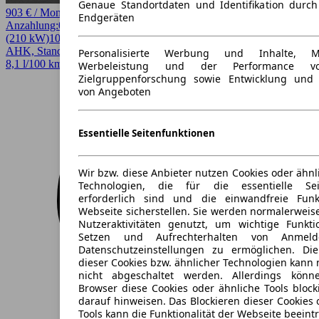
Genaue Standortdaten und Identifikation durc
903 € / Monat
Endgeräten
Anzahlung:
0,00 €
Laufzeit:
48 Monate
km/Jahr:
10.000
Diesel
286 PS
(210 kW)
10 km
EZ 08/2026
Automatik
SUV / Pickup
4 Türen
AHK, Standhzg
Personalisierte Werbung und Inhalte, 
8,1 l/100 km (komb.)* · 213 g/km CO2* · CO2-Klasse G
Werbeleistung und der Performance vo
Zielgruppenforschung sowie Entwicklung und
von Angeboten
Essentielle Seitenfunktionen
Wir bzw. diese Anbieter nutzen Cookies oder ähnl
Technologien, die für die essentielle Seit
erforderlich sind und die einwandfreie Funkt
Webseite sicherstellen. Sie werden normalerweise
Nutzeraktivitäten genutzt, um wichtige Funkt
Setzen und Aufrechterhalten von Anmeld
Datenschutzeinstellungen zu ermöglichen. D
dieser Cookies bzw. ähnlicher Technologien kann
nicht abgeschaltet werden. Allerdings könn
Browser diese Cookies oder ähnliche Tools block
darauf hinweisen. Das Blockieren dieser Cookies 
Tools kann die Funktionalität der Webseite beeint