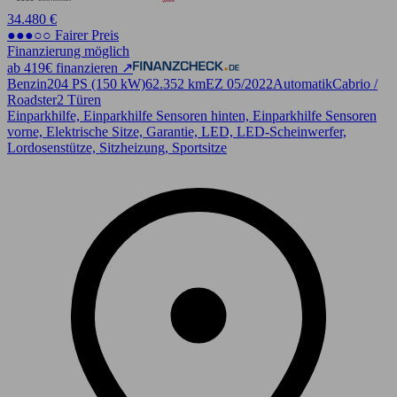
34.480 €
●●●○○ Fairer Preis
Finanzierung möglich
ab 419€ finanzieren ↗
Benzin
204 PS (150 kW)
62.352 km
EZ 05/2022
Automatik
Cabrio /
Roadster
2 Türen
Einparkhilfe, Einparkhilfe Sensoren hinten, Einparkhilfe Sensoren
vorne, Elektrische Sitze, Garantie, LED, LED-Scheinwerfer,
Lordosenstütze, Sitzheizung, Sportsitze