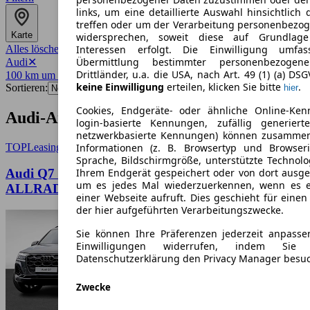
links, um eine detaillierte Auswahl hinsichtlich 
treffen oder um der Verarbeitung personenbezo
Karte
widersprechen, soweit diese auf Grundlage 
Alles löschen
✕
Interessen erfolgt. Die Einwilligung umfa
Übermittlung bestimmter personenbezoge
Audi
✕
Drittländer, u.a. die USA, nach Art. 49 (1) (a) DS
100 km um 44137
✕
keine Einwilligung
erteilen, klicken Sie bitte
.
Sortieren:
hier
Cookies, Endgeräte- oder ähnliche Online-Ken
Audi-Angebote in Dortmund
login-basierte Kennungen, zufällig generier
netzwerkbasierte Kennungen) können zusamme
TOP
Leasing
Informationen (z. B. Browsertyp und Browseri
Sprache, Bildschirmgröße, unterstützte Technolo
Audi Q7 S LINE 7SITZE AHK
Ihrem Endgerät gespeichert oder von dort ausg
um es jedes Mal wiederzuerkennen, wenn es 
ALLRADLENKUNG STANDHZG
einer Webseite aufruft. Dies geschieht für eine
der hier aufgeführten Verarbeitungszwecke.
Sie können Ihre Präferenzen jederzeit anpasse
Einwilligungen widerrufen, indem Sie
Datenschutzerklärung den Privacy Manager besu
Zwecke