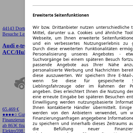
Erweiterte Seitenfunktionen
Wir bzw. Drittanbieter nutzen unterschiedliche 
44143 Dortmund
Mittel, darunter u.a. Cookies und ähnliche Too
Besuche Leasingmarkt
➚
Webseite, um Ihnen erweiterte Seitenfunktion
und ein verbessertes Nutzungserlebnis zu g
Audi e-tron GT RS E-TRON GT
Durch diese erweiterten Funktionalitäten ermög
ACC/HuD/PANO/LASER/NACHT/EXCLUSIVE
Personalisierung unseres Angebotes - e
Suchvorgänge bei einem späteren Besuch fortzu
passende Angebote aus Ihrer Nähe anzu
personalisierte Werbung und Nachrichten berei
diese auszuwerten. Wir speichern Ihre E-Mail-
wenn Sie diese für gespeicherte Suc
Lieblingsfahrzeuge oder im Rahmen der Pr
angeben. Dies erleichtert Ihnen die Nutzung de
eine erneute Eingabe bei späteren Besuchen entfä
Einwilligung werden nutzungsbasierte Informa
Ihnen kontaktierte Händler übermittelt. Einige
65.469 €
werden von den Anbietern verwendet, um v
●●●●○ Guter Preis
Finanzierungsanfragen angegebene Informatione
Finanzierung möglich
zu speichern und innerhalb dieses Zeitraums a
ab 863€ finanzieren ↗
die Befüllung neuer Finanzierun
Elektro
598 PS (440 kW)
28.780 km
EZ 06/2023
22,1 kWh/100