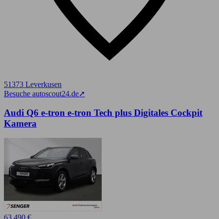
51373 Leverkusen
Besuche autoscout24.de
➚
Audi Q6 e-tron e-tron Tech plus Digitales Cockpit
Kamera
63.490 €