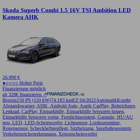
Skoda Superb Combi 1.5 16V TSI Ambition LED
Kamera AHK
26.990 €
●○○○○ Hoher Preis
Finanzierung möglich
ab 328€ finanzieren ↗
Benzin
150 PS (110 kW)
74.183 km
EZ 04/2022
Automatik
Kombi
Abstandswarner, AHK, Android Auto, Apple CarPlay, Beheizbares
Lenkrad, CarPlay, Einparkhilfe, Einparkhilfe Sensoren hinten,
Einparkhilfe Sensoren vorne, Fernlichtassistent, Garantie, HU/AU
neu, LED, LED-Scheinwerfer, Lichtsensor, Lordosenstütze,
Regensensor, Scheckheftgepflegt, Sitzheizung, Spurhalteassistent,
Verkehrszeichenerkennung, Xenonscheinwerfer