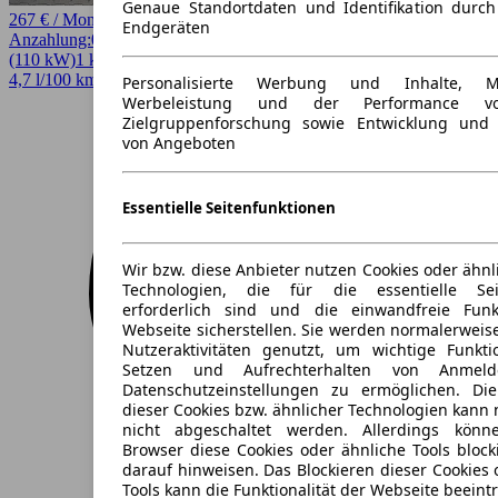
Genaue Standortdaten und Identifikation durc
267 € / Monat
Endgeräten
Anzahlung:
0,00 €
Laufzeit:
24 Monate
km/Jahr:
10.000
Diesel
150 PS
(110 kW)
1 km
EZ 08/2026
Automatik
Kombi
4 Türen
4,7 l/100 km (komb.)* · 129 g/km CO2* · CO2-Klasse D
Personalisierte Werbung und Inhalte, 
Werbeleistung und der Performance vo
Zielgruppenforschung sowie Entwicklung und
von Angeboten
Essentielle Seitenfunktionen
Wir bzw. diese Anbieter nutzen Cookies oder ähnl
Technologien, die für die essentielle Seit
erforderlich sind und die einwandfreie Funkt
Webseite sicherstellen. Sie werden normalerweise
Nutzeraktivitäten genutzt, um wichtige Funkt
Setzen und Aufrechterhalten von Anmeld
Datenschutzeinstellungen zu ermöglichen. D
dieser Cookies bzw. ähnlicher Technologien kann
nicht abgeschaltet werden. Allerdings könn
Browser diese Cookies oder ähnliche Tools block
darauf hinweisen. Das Blockieren dieser Cookies 
Tools kann die Funktionalität der Webseite beeint