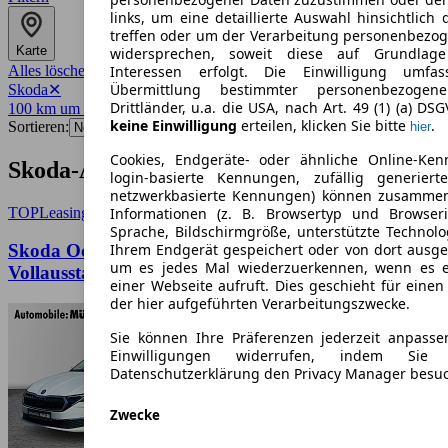
links, um eine detaillierte Auswahl hinsichtlich 
treffen oder um der Verarbeitung personenbezo
Karte
widersprechen, soweit diese auf Grundlage 
Alles löschen
✕
Interessen erfolgt. Die Einwilligung umfa
Übermittlung bestimmter personenbezoge
Skoda
✕
Drittländer, u.a. die USA, nach Art. 49 (1) (a) DS
100 km um 1067
✕
keine Einwilligung
erteilen, klicken Sie bitte
.
Sortieren:
hier
Cookies, Endgeräte- oder ähnliche Online-Ken
Skoda-Angebote in Dresden
login-basierte Kennungen, zufällig generier
netzwerkbasierte Kennungen) können zusamme
TOP
Leasing
Informationen (z. B. Browsertyp und Browseri
Sprache, Bildschirmgröße, unterstützte Technolo
Skoda Octavia Combi Selection 2.0 TDI DSG –
Ihrem Endgerät gespeichert oder von dort ausg
um es jedes Mal wiederzuerkennen, wenn es 
Vollausstattung & Top-Leasingrate!
einer Webseite aufruft. Dies geschieht für eine
der hier aufgeführten Verarbeitungszwecke.
Sie können Ihre Präferenzen jederzeit anpasse
Einwilligungen widerrufen, indem Sie
Datenschutzerklärung den Privacy Manager besu
Zwecke