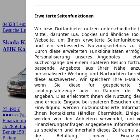
Erweiterte Seitenfunktionen
04328 Leipzig
Wir bzw. Drittanbieter nutzen unterschiedliche 
Besuche Leasingmarkt
➚
Mittel, darunter u.a. Cookies und ähnliche Too
Webseite, um Ihnen erweiterte Seitenfunktion
Skoda Karoq 1.5 TSI ACT Style LED Navi ACC
und ein verbessertes Nutzungserlebnis zu g
AHK Kamera
Durch diese erweiterten Funktionalitäten ermög
Personalisierung unseres Angebotes - e
Suchvorgänge bei einem späteren Besuch fortzu
passende Angebote aus Ihrer Nähe anzu
personalisierte Werbung und Nachrichten berei
diese auszuwerten. Wir speichern Ihre E-Mail-
wenn Sie diese für gespeicherte Suc
Lieblingsfahrzeuge oder im Rahmen der Pr
angeben. Dies erleichtert Ihnen die Nutzung de
eine erneute Eingabe bei späteren Besuchen entfä
Einwilligung werden nutzungsbasierte Informa
23.490 €
Ihnen kontaktierte Händler übermittelt. Einige
●●●○○ Fairer Preis
werden von den Anbietern verwendet, um v
Finanzierung möglich
Finanzierungsanfragen angegebene Informatione
ab 285€ finanzieren ↗
zu speichern und innerhalb dieses Zeitraums a
Benzin
150 PS (110 kW)
84.454 km
EZ 03/2022
Automatik
SUV /
die Befüllung neuer Finanzierun
Pickup