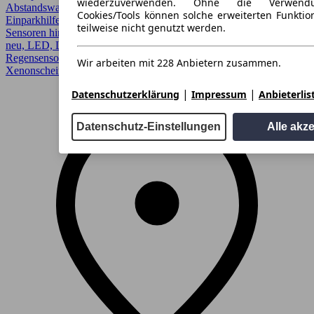
wiederzuverwenden. Ohne die Verwend
Abstandswarner, AHK, Android Auto, Apple CarPlay, CarPlay,
Cookies/Tools können solche erweiterten Funkti
Einparkhilfe, Einparkhilfe selbstlenkendes System, Einparkhilfe
teilweise nicht genutzt werden.
Sensoren hinten, Einparkhilfe Sensoren vorne, Garantie, HU/AU
neu, LED, LED-Scheinwerfer, Lichtsensor, Lordosenstütze,
Regensensor, Scheckheftgepflegt, Sitzheizung, Spurhalteassistent,
Wir arbeiten mit 228 Anbietern zusammen.
Xenonscheinwerfer
|
|
Datenschutzerklärung
Impressum
Anbieterlis
Datenschutz-Einstellungen
Alle akz