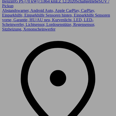
Benzin
95 PS (70 kW)
73.864 km
EZ 12/2020
Schaltgetriebe
SUV /
Pickup
Abstandswarner, Android Auto, Apple CarPlay, CarPlay,
Einparkhilfe, Einparkhilfe Sensoren hinten, Einparkhilfe Sensoren
vorne, Garantie, HU/AU neu, Kurvenlicht, LED, LED-
Scheinwerfer, Lichtsensor, Lordosenstütze, Regensensor,
Sitzheizung, Xenonscheinwerfer