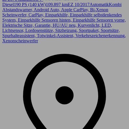
Diesel
190 PS (140 kW)
109.897 km
EZ 10/2017
Automatik
Kombi
Abstandswarner, Android Auto, Apple CarPlay, Bi-Xenon
Scheinwerfer, CarPlay, Einparkhilfe, Einparkhilfe selbstlenkendes
System, Einparkhilfe Sensoren hinten, Einparkhilfe Sensoren vorne,
Elektrische Sitze, Garantie, HU/AU neu, Kurvenlicht, LED,
Lichtsensor, Lordosenstütze, Sitzheizung, Sportpaket, Sportsitze,
Spurhalteassistent, Totwinkel-Assistent, Verkehrszeichenerkennung,
Xenonscheinwerfer