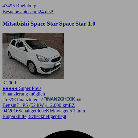
47495 Rheinberg
Besuche autoscout24.de
➚
Mitsubishi Space Star Space Star 1.0
3.200 €
●●●●● Super Preis
Finanzierung möglich
ab 39€ finanzieren ↗
Benzin
71 PS (52 kW)
112.000 km
EZ
04/2016
Schaltgetriebe
Kleinwagen
5 Türen
Einparkhilfe, Scheckheftgepflegt