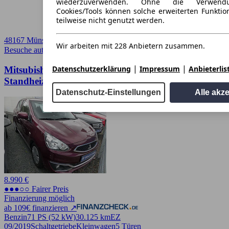
wiederzuverwenden. Ohne die Verwend
Cookies/Tools können solche erweiterten Funkti
teilweise nicht genutzt werden.
48167 Münster, Stadt
Wir arbeiten mit 228 Anbietern zusammen.
Besuche autoscout24.de
➚
|
|
Datenschutzerklärung
Impressum
Anbieterlis
Mitsubishi Space Star Diamant Edition "
Standheizung "
Datenschutz-Einstellungen
Alle akz
8.990 €
●●●○○ Fairer Preis
Finanzierung möglich
ab 109€ finanzieren ↗
Benzin
71 PS (52 kW)
30.125 km
EZ
09/2019
Schaltgetriebe
Kleinwagen
5 Türen