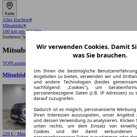
Karte
Alles löschen
✕
Mitsubishi
✕
100 km um 45128
✕
Sortieren:
Wir verwenden Cookies. Damit Si
Mitsubishi-Angebote in Essen
was Sie brauchen.
TOP
Leasing
Um Ihnen die bestmögliche Benutzererfahrun
Mitsubishi Outlander (GN0W)
Angeboten zu bieten, verwenden wir und Drittan
und andere Technologien (beides gemeinsa
nachfolgend: „Cookies"), um Geräteinfor
personenbezogene Daten (z.B. IP Adressen) zu 
darauf zuzugreifen.
Dadurch ist es möglich, personalisierte Werbun
Ihren Interessen auszuspielen, unser Angebot 
und dessen Verwendung zu analysieren. Klicken 
unten rechts, um dem Einsatz von einwillig
Cookies und der damit verbundenen V
229 € / Monat
personenbezogener Daten zuzustimmen oder den