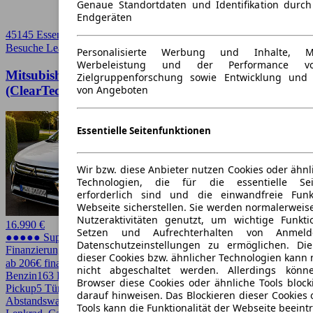
Genaue Standortdaten und Identifikation durc
Endgeräten
45145 Essen
Besuche Leasingmarkt
➚
Personalisierte Werbung und Inhalte, 
Werbeleistung und der Performance vo
Mitsubishi Eclipse Cross Eclipse Cross 1.5 T-MIVEC
Zielgruppenforschung sowie Entwicklung und
(ClearTec) 2WD Top
von Angeboten
Essentielle Seitenfunktionen
Wir bzw. diese Anbieter nutzen Cookies oder ähnl
Technologien, die für die essentielle Seit
erforderlich sind und die einwandfreie Funkt
Webseite sicherstellen. Sie werden normalerweise
Nutzeraktivitäten genutzt, um wichtige Funkt
16.990 €
Setzen und Aufrechterhalten von Anmeld
●●●●● Super Preis
Datenschutzeinstellungen zu ermöglichen. D
Finanzierung möglich
dieser Cookies bzw. ähnlicher Technologien kann
ab 206€ finanzieren ↗
nicht abgeschaltet werden. Allerdings könn
Benzin
163 PS (120 kW)
65.000 km
EZ 12/2018
Automatik
SUV /
Browser diese Cookies oder ähnliche Tools block
Pickup
5 Türen
darauf hinweisen. Das Blockieren dieser Cookies 
Abstandswarner, Android Auto, Apple CarPlay, Beheizbares
Tools kann die Funktionalität der Webseite beeint