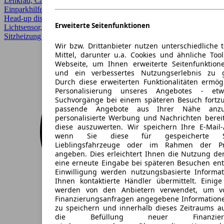
Lenkrad, CarPlay, Einparkhilfe, Einparkhilfe Sensoren hinten,
Einparkhilfe Sensoren vorne, Elektrische Sitze, Fernlichtassistent,
Head-up display, LED, Lederausstattung, LED-Scheinwerfer,
Erweiterte Seitenfunktionen
Lichtsensor, Regensensor, Scheckheftgepflegt, Sitzheizung,
Sitzheizung hinten, Spurhalteassistent, Totwinkel-Assistent
Wir bzw. Drittanbieter nutzen unterschiedliche 
Mittel, darunter u.a. Cookies und ähnliche Too
Webseite, um Ihnen erweiterte Seitenfunktion
und ein verbessertes Nutzungserlebnis zu g
Durch diese erweiterten Funktionalitäten ermög
Personalisierung unseres Angebotes - e
Suchvorgänge bei einem späteren Besuch fortzu
passende Angebote aus Ihrer Nähe anzu
personalisierte Werbung und Nachrichten berei
diese auszuwerten. Wir speichern Ihre E-Mail-
wenn Sie diese für gespeicherte Suc
Lieblingsfahrzeuge oder im Rahmen der Pr
angeben. Dies erleichtert Ihnen die Nutzung de
eine erneute Eingabe bei späteren Besuchen entfä
Einwilligung werden nutzungsbasierte Informa
Ihnen kontaktierte Händler übermittelt. Einige
werden von den Anbietern verwendet, um v
Finanzierungsanfragen angegebene Informatione
zu speichern und innerhalb dieses Zeitraums a
die Befüllung neuer Finanzierun