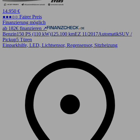
14.950 €
●●●○○ Fairer Preis
Finanzierung möglich
ab 182€ finanzieren ↗
Benzin
150 PS (110 kW)
125.100 km
EZ 11/2017
Automatik
SUV /
Pickup
5 Türen
Einparkhilfe, LED, Lichtsensor, Regensensor, Sitzheizung