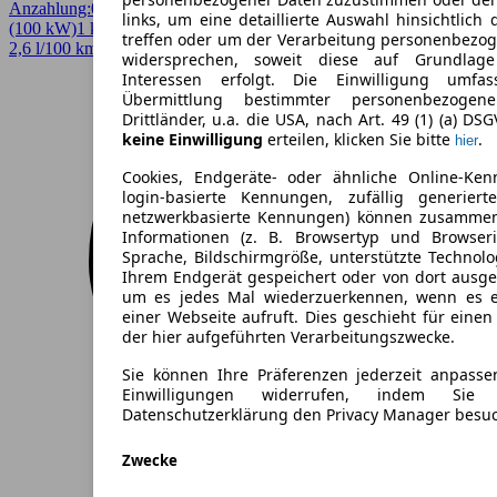
Anzahlung:
0,00 €
Laufzeit:
36 Monate
km/Jahr:
5.000
Andere
136 PS
links, um eine detaillierte Auswahl hinsichtlich 
(100 kW)
1 km
EZ 08/2026
Automatik
SUV / Pickup
4 Türen
treffen oder um der Verarbeitung personenbezo
2,6 l/100 km (komb.)* · 60 g/km CO2* · CO2-Klasse B
widersprechen, soweit diese auf Grundlage 
Interessen erfolgt. Die Einwilligung umfa
Übermittlung bestimmter personenbezoge
Drittländer, u.a. die USA, nach Art. 49 (1) (a) DS
keine Einwilligung
erteilen, klicken Sie bitte
.
hier
Cookies, Endgeräte- oder ähnliche Online-Ken
login-basierte Kennungen, zufällig generier
netzwerkbasierte Kennungen) können zusamme
Informationen (z. B. Browsertyp und Browseri
Sprache, Bildschirmgröße, unterstützte Technolo
Ihrem Endgerät gespeichert oder von dort ausg
um es jedes Mal wiederzuerkennen, wenn es 
einer Webseite aufruft. Dies geschieht für eine
der hier aufgeführten Verarbeitungszwecke.
Sie können Ihre Präferenzen jederzeit anpasse
Einwilligungen widerrufen, indem Sie
Datenschutzerklärung den Privacy Manager besu
Zwecke