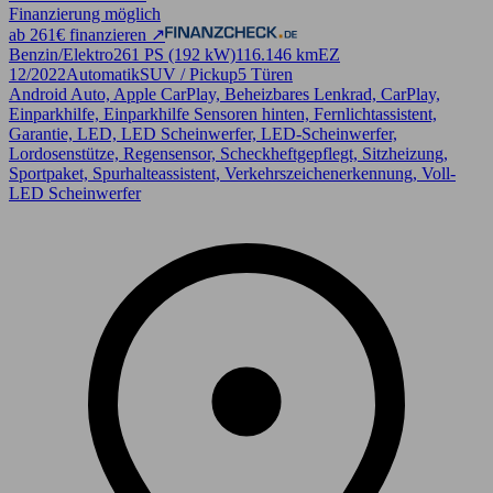
Finanzierung möglich
ab 261€ finanzieren ↗
Benzin/Elektro
261 PS (192 kW)
116.146 km
EZ
12/2022
Automatik
SUV / Pickup
5 Türen
Android Auto, Apple CarPlay, Beheizbares Lenkrad, CarPlay,
Einparkhilfe, Einparkhilfe Sensoren hinten, Fernlichtassistent,
Garantie, LED, LED Scheinwerfer, LED-Scheinwerfer,
Lordosenstütze, Regensensor, Scheckheftgepflegt, Sitzheizung,
Sportpaket, Spurhalteassistent, Verkehrszeichenerkennung, Voll-
LED Scheinwerfer