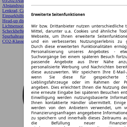
05/2025
Automatik
SUV / Pickup
5 Türen
Abstandswarner, AHK, Android Auto, Apple CarPlay, Beheizbares
Lenkrad, CarPlay, Einparkhilfe, Einparkhilfe Sensoren hinten,
Erweiterte Seitenfunktionen
Einparkhilfe Sensoren vorne, Elektrische Sitze, Fernlichtassistent,
Head-up display, HU/AU neu, HUD, LED, LED-Scheinwerfer,
Wir bzw. Drittanbieter nutzen unterschiedliche 
Lichtsensor, Lordosenstütze, Panoramadach, Regensensor,
Mittel, darunter u.a. Cookies und ähnliche Too
Scheckheftgepflegt, Schiebedach, Sitzheizung, Sportpaket,
Webseite, um Ihnen erweiterte Seitenfunktion
Spurhalteassistent, Totwinkel-Assistent, Verkehrszeichenerkennung
und ein verbessertes Nutzungserlebnis zu g
CO2-Klasse B
Durch diese erweiterten Funktionalitäten ermög
Personalisierung unseres Angebotes - e
Suchvorgänge bei einem späteren Besuch fortzu
passende Angebote aus Ihrer Nähe anzu
personalisierte Werbung und Nachrichten berei
diese auszuwerten. Wir speichern Ihre E-Mail-
wenn Sie diese für gespeicherte Suc
Lieblingsfahrzeuge oder im Rahmen der Pr
angeben. Dies erleichtert Ihnen die Nutzung de
eine erneute Eingabe bei späteren Besuchen entfä
Einwilligung werden nutzungsbasierte Informa
Ihnen kontaktierte Händler übermittelt. Einige
werden von den Anbietern verwendet, um v
Finanzierungsanfragen angegebene Informatione
zu speichern und innerhalb dieses Zeitraums a
die Befüllung neuer Finanzierun