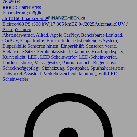
76.450 €
●●●○○ Fairer Preis
Finanzierung möglich
ab 1016€ finanzieren ↗
Elektro
408 PS (300 kW)
17.305 km
EZ 04/2025
Automatik
SUV /
Pickup
5 Türen
Abstandswarner, Allrad, Apple CarPlay, Beheizbares Lenkrad,
CarPlay, Einparkhilfe, Einparkhilfe selbstlenkendes System,
Einparkhilfe Sensoren hinten, Einparkhilfe Sensoren vorne,
Elektrische Sitze, Fernlichtassistent, Garantie, Head-up display,
Kurvenlicht, LED, LED Scheinwerfer, LED-Scheinwerfer,
Lordosenstütze, Massagesitze, Panoramadach, Regensensor,
Scheckheftgepflegt, Sitzheizung, Sportpaket, Spurhalteassistent,
Totwinkel-Assistent, Verkehrszeichenerkennung, Voll-LED
Scheinwerfer