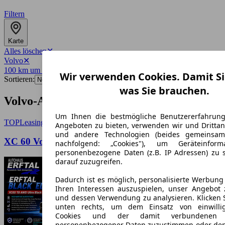
Filtern
Karte
Alles löschen
✕
Volvo
✕
100 km um 60313
✕
Wir verwenden Cookies. Damit Si
Sortieren:
was Sie brauchen.
Volvo-Angebote in Frankfurt am Main
Um Ihnen die bestmögliche Benutzererfahrun
TOP
Leasing
Angeboten zu bieten, verwenden wir und Drittan
und andere Technologien (beides gemeinsa
XC 60 Volvo XC60 T8 AWD Ultra Black Edition
nachfolgend: „Cookies"), um Geräteinfor
personenbezogene Daten (z.B. IP Adressen) zu 
darauf zuzugreifen.
Dadurch ist es möglich, personalisierte Werbun
Ihren Interessen auszuspielen, unser Angebot 
und dessen Verwendung zu analysieren. Klicken 
unten rechts, um dem Einsatz von einwillig
Cookies und der damit verbundenen V
personenbezogener Daten zuzustimmen oder den