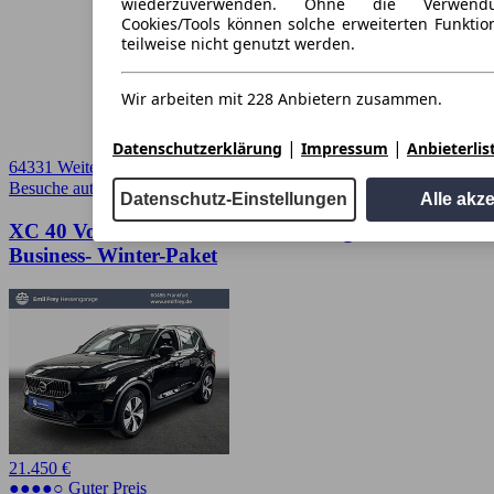
wiederzuverwenden. Ohne die Verwend
Cookies/Tools können solche erweiterten Funkti
teilweise nicht genutzt werden.
Wir arbeiten mit 228 Anbietern zusammen.
|
|
Datenschutzerklärung
Impressum
Anbieterlis
64331 Weiterstadt
Besuche autoscout24.de
➚
Datenschutz-Einstellungen
Alle akz
XC 40 Volvo XC40 XC40 T5 Recharge Core DKG
Business- Winter-Paket
21.450 €
●●●●○ Guter Preis