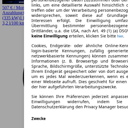
links, um eine detaillierte Auswahl hinsichtlich 
507 € / Monat
treffen oder um der Verarbeitung personenbezo
Anzahlung:
0,00 €
Laufzeit:
24 Monate
km/Jahr:
5.000
Andere
455 PS
widersprechen, soweit diese auf Grundlage 
(335 kW)
1 km
EZ 08/2026
Automatik
SUV / Pickup
4 Türen
Interessen erfolgt. Die Einwilligung umfa
3,2 l/100 km (komb.)* · 73 g/km CO2* · CO2-Klasse B
Übermittlung bestimmter personenbezoge
Drittländer, u.a. die USA, nach Art. 49 (1) (a) DS
keine Einwilligung
erteilen, klicken Sie bitte
.
hier
Cookies, Endgeräte- oder ähnliche Online-Ken
login-basierte Kennungen, zufällig generier
netzwerkbasierte Kennungen) können zusamme
Informationen (z. B. Browsertyp und Browseri
Sprache, Bildschirmgröße, unterstützte Technolo
Ihrem Endgerät gespeichert oder von dort ausg
um es jedes Mal wiederzuerkennen, wenn es 
einer Webseite aufruft. Dies geschieht für eine
der hier aufgeführten Verarbeitungszwecke.
Sie können Ihre Präferenzen jederzeit anpasse
Einwilligungen widerrufen, indem Sie
Datenschutzerklärung den Privacy Manager besu
Zwecke