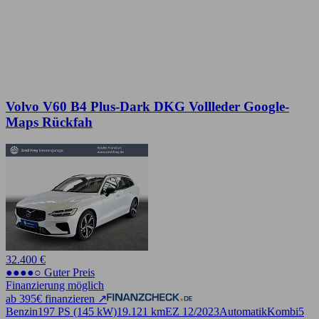
Volvo V60 B4 Plus-Dark DKG Vollleder Google-
Maps Rückfah
32.400 €
●●●●○ Guter Preis
Finanzierung möglich
ab 395€ finanzieren ↗
Benzin
197 PS (145 kW)
19.121 km
EZ 12/2023
Automatik
Kombi
5