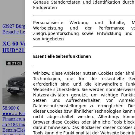
Genaue Standortdaten und Identifikation durc
Endgeräten
Personalisierte Werbung und Inhalte, 
63927 Bürgstadt
Werbeleistung und der Performance vo
Besuche Leasingmarkt
➚
Zielgruppenforschung sowie Entwicklung und
von Angeboten
XC 60 Volvo XC60 T8 AWD Ultra Dark
HUD*21"AHK*FOUR-C*GSHD
Essentielle Seitenfunktionen
Wir bzw. diese Anbieter nutzen Cookies oder ähnl
Technologien, die für die essentielle Seit
erforderlich sind und die einwandfreie Funkt
Webseite sicherstellen. Sie werden normalerweise
Nutzeraktivitäten genutzt, um wichtige Funkt
Setzen und Aufrechterhalten von Anmeld
Datenschutzeinstellungen zu ermöglichen. D
58.990 €
dieser Cookies bzw. ähnlicher Technologien kann
●●●○○ Fairer Preis
nicht abgeschaltet werden. Allerdings könn
Finanzierung möglich
Browser diese Cookies oder ähnliche Tools block
ab 718€ finanzieren ↗
darauf hinweisen. Das Blockieren dieser Cookies 
Benzin/Elektro
456 PS (335 kW)
18.550 km
EZ
Tools kann die Funktionalität der Webseite beeint