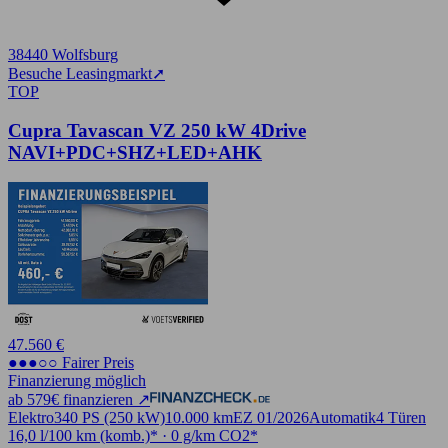
38440 Wolfsburg
Besuche Leasingmarkt
➚
TOP
Cupra Tavascan VZ 250 kW 4Drive
NAVI+PDC+SHZ+LED+AHK
47.560 €
●●●○○ Fairer Preis
Finanzierung möglich
ab 579€ finanzieren ↗
Elektro
340 PS (250 kW)
10.000 km
EZ 01/2026
Automatik
4 Türen
16,0 l/100 km (komb.)* · 0 g/km CO2*