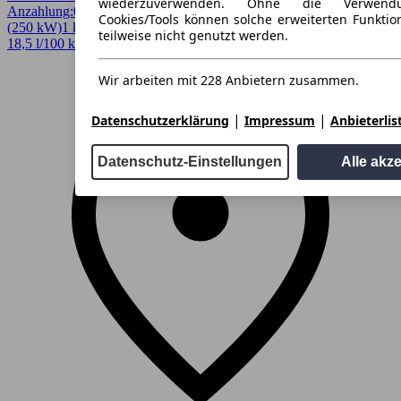
wiederzuverwenden. Ohne die Verwend
Anzahlung:
0,00 €
Laufzeit:
48 Monate
km/Jahr:
10.000
Elektro
340 PS
Cookies/Tools können solche erweiterten Funkti
(250 kW)
1 km
EZ 08/2026
Automatik
SUV / Pickup
4 Türen
teilweise nicht genutzt werden.
18,5 l/100 km (komb.)* · 0 g/km CO2* · CO2-Klasse A
Wir arbeiten mit 228 Anbietern zusammen.
|
|
Datenschutzerklärung
Impressum
Anbieterlis
Datenschutz-Einstellungen
Alle akz