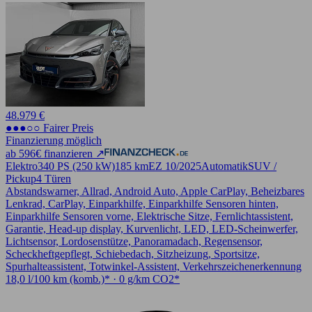
48.979 €
●●●○○ Fairer Preis
Finanzierung möglich
ab 596€ finanzieren ↗
Elektro
340 PS (250 kW)
185 km
EZ 10/2025
Automatik
SUV /
Pickup
4 Türen
Abstandswarner, Allrad, Android Auto, Apple CarPlay, Beheizbares
Lenkrad, CarPlay, Einparkhilfe, Einparkhilfe Sensoren hinten,
Einparkhilfe Sensoren vorne, Elektrische Sitze, Fernlichtassistent,
Garantie, Head-up display, Kurvenlicht, LED, LED-Scheinwerfer,
Lichtsensor, Lordosenstütze, Panoramadach, Regensensor,
Scheckheftgepflegt, Schiebedach, Sitzheizung, Sportsitze,
Spurhalteassistent, Totwinkel-Assistent, Verkehrszeichenerkennung
18,0 l/100 km (komb.)* · 0 g/km CO2*