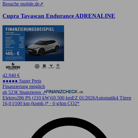
Besuche mobile.de
➚
Cupra Tavascan Endurance ADRENALINE
42.940 €
●●●●● Super Preis
Finanzierung möglich
ab 523€ finanzieren ↗
Elektro
286 PS (210 kW)
10.500 km
EZ 01/2026
Automatik
4 Türen
16,0 l/100 km (komb.)* · 0 g/km CO2*