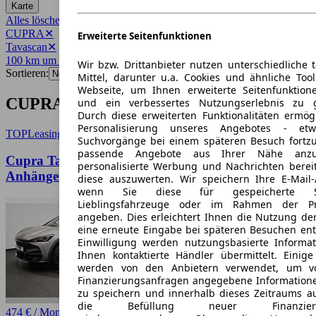
Karte
Alles löschen
✕
CUPRA
✕
Erweiterte Seitenfunktionen
Tavascan
✕
100 km um 30159
✕
Wir bzw. Drittanbieter nutzen unterschiedliche 
Sortieren:
Mittel, darunter u.a. Cookies und ähnliche Too
Webseite, um Ihnen erweiterte Seitenfunktion
CUPRA Tavascan Angebote in Hannover
und ein verbessertes Nutzungserlebnis zu g
Durch diese erweiterten Funktionalitäten ermög
Personalisierung unseres Angebotes - e
TOP
Leasing
Suchvorgänge bei einem späteren Besuch fortzu
passende Angebote aus Ihrer Nähe anzu
Cupra Tavascan VZ Adrenaline Paket und
personalisierte Werbung und Nachrichten berei
Anhängerkupplung
diese auszuwerten. Wir speichern Ihre E-Mail-
wenn Sie diese für gespeicherte Suc
Lieblingsfahrzeuge oder im Rahmen der Pr
angeben. Dies erleichtert Ihnen die Nutzung de
eine erneute Eingabe bei späteren Besuchen entfä
Einwilligung werden nutzungsbasierte Informa
Ihnen kontaktierte Händler übermittelt. Einige
werden von den Anbietern verwendet, um v
Finanzierungsanfragen angegebene Informatione
zu speichern und innerhalb dieses Zeitraums a
die Befüllung neuer Finanzierun
474 € / Monat