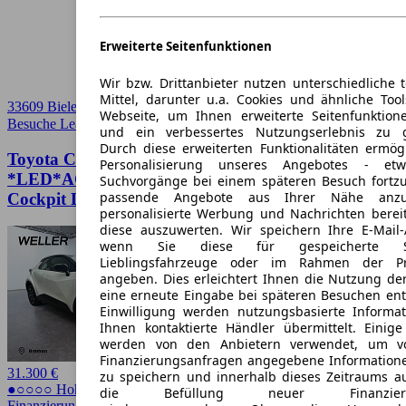
Erweiterte Seitenfunktionen
Wir bzw. Drittanbieter nutzen unterschiedliche 
Mittel, darunter u.a. Cookies und ähnliche Too
33609 Bielefeld
Webseite, um Ihnen erweiterte Seitenfunktion
Besuche Leasingmarkt
➚
und ein verbessertes Nutzungserlebnis zu g
Durch diese erweiterten Funktionalitäten ermög
Toyota C-HR 1.8 Hybrid Teamplayer
Personalisierung unseres Angebotes - e
*LED*ACC*CAM*SHZ*TWA* Navi Digitales
Suchvorgänge bei einem späteren Besuch fortzu
passende Angebote aus Ihrer Nähe anzu
Cockpit LED Scheinwerferreg.
personalisierte Werbung und Nachrichten berei
diese auszuwerten. Wir speichern Ihre E-Mail-
wenn Sie diese für gespeicherte Suc
Lieblingsfahrzeuge oder im Rahmen der Pr
angeben. Dies erleichtert Ihnen die Nutzung de
eine erneute Eingabe bei späteren Besuchen entfä
Einwilligung werden nutzungsbasierte Informa
Ihnen kontaktierte Händler übermittelt. Einige
werden von den Anbietern verwendet, um v
Finanzierungsanfragen angegebene Informatione
31.300 €
zu speichern und innerhalb dieses Zeitraums a
●○○○○ Hoher Preis
die Befüllung neuer Finanzierun
Finanzierung möglich