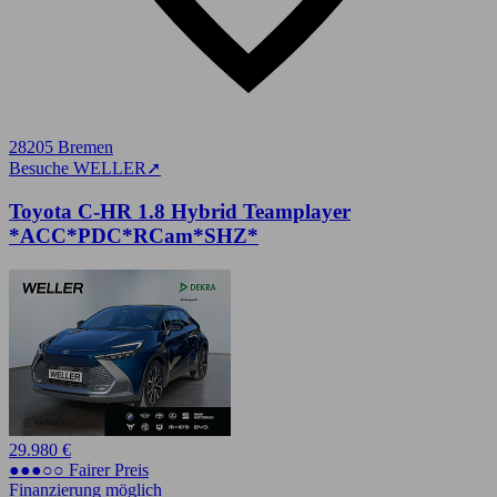
28205 Bremen
Besuche WELLER
➚
Toyota C-HR 1.8 Hybrid Teamplayer
*ACC*PDC*RCam*SHZ*
29.980 €
●●●○○ Fairer Preis
Finanzierung möglich