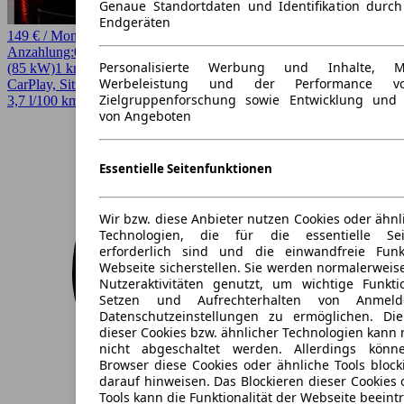
Genaue Standortdaten und Identifikation durc
Endgeräten
149 € / Monat
Anzahlung:
0,00 €
Laufzeit:
36 Monate
km/Jahr:
10.000
Andere
116 PS
Personalisierte Werbung und Inhalte, 
(85 kW)
1 km
EZ 08/2026
Automatik
Kleinwagen
4 Türen
Werbeleistung und der Performance vo
CarPlay, Sitzheizung
Zielgruppenforschung sowie Entwicklung und
3,7 l/100 km (komb.)* · 85 g/km CO2* · CO2-Klasse B
von Angeboten
Essentielle Seitenfunktionen
Wir bzw. diese Anbieter nutzen Cookies oder ähnl
Technologien, die für die essentielle Seit
erforderlich sind und die einwandfreie Funkt
Webseite sicherstellen. Sie werden normalerweise
Nutzeraktivitäten genutzt, um wichtige Funkt
Setzen und Aufrechterhalten von Anmeld
Datenschutzeinstellungen zu ermöglichen. D
dieser Cookies bzw. ähnlicher Technologien kann
nicht abgeschaltet werden. Allerdings könn
Browser diese Cookies oder ähnliche Tools block
darauf hinweisen. Das Blockieren dieser Cookies 
Tools kann die Funktionalität der Webseite beeint