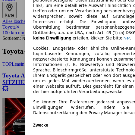
links, um eine detaillierte Auswahl hinsichtlich 
treffen oder um der Verarbeitung personenbezo
Karte
widersprechen, soweit diese auf Grundlage 
Alles löschen
✕
Interessen erfolgt. Die Einwilligung umfa
Übermittlung bestimmter personenbezoge
Toyota
✕
Drittländer, u.a. die USA, nach Art. 49 (1) (a) DS
100 km um 30159
✕
keine Einwilligung
erteilen, klicken Sie bitte
.
Sortieren:
hier
Cookies, Endgeräte- oder ähnliche Online-Ken
Toyota-Angebote in Hannover
login-basierte Kennungen, zufällig generier
netzwerkbasierte Kennungen) können zusamme
TOP
Leasing
Informationen (z. B. Browsertyp und Browseri
Sprache, Bildschirmgröße, unterstützte Technolo
Toyota Aygo 💥X HYBRID - ACTIVE -
Ihrem Endgerät gespeichert oder von dort ausg
um es jedes Mal wiederzuerkennen, wenn es 
SITZHEIZUNG - CARPLAY - SONDERAKTION
einer Webseite aufruft. Dies geschieht für eine
💥
der hier aufgeführten Verarbeitungszwecke.
Sie können Ihre Präferenzen jederzeit anpasse
Einwilligungen widerrufen, indem Sie
Datenschutzerklärung den Privacy Manager besu
Zwecke