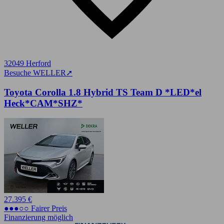
32049 Herford
Besuche WELLER
➚
Toyota Corolla 1.8 Hybrid TS Team D *LED*el
Heck*CAM*SHZ*
27.395 €
●●●○○ Fairer Preis
Finanzierung möglich