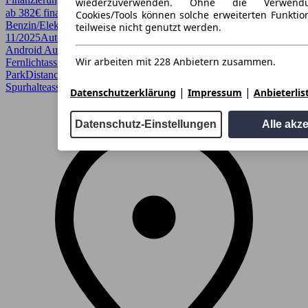
wiederzuverwenden. Ohne die Verwend
ab 382€ finanzieren ↗
Cookies/Tools können solche erweiterten Funkti
Benzin/Elektro
190 PS (140 kW)
18.000 km
EZ
teilweise nicht genutzt werden.
11/2025
Automatik
SUV / Pickup
Android Auto, Apple CarPlay, CarPlay, Digitales Cockpit,
Wir arbeiten mit 228 Anbietern zusammen.
Fernlichtassistent, Garantie, LED, Lichtsensor, Lordosenstütze,
ParkDistanceControl vorne und hinten, Regensensor, Sitzheizung,
Spurhalteassistent, Totwinkel-Assistent, Verkehrszeichenerkennung
|
|
Datenschutzerklärung
Impressum
Anbieterlis
Datenschutz-Einstellungen
Alle akz