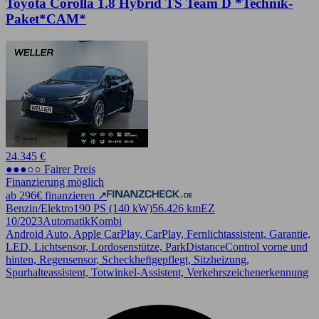
Toyota Corolla 1.8 Hybrid TS Team D *Technik-
Paket*CAM*
24.345 €
●●●○○ Fairer Preis
Finanzierung möglich
ab 296€ finanzieren ↗
Benzin/Elektro
190 PS (140 kW)
56.426 km
EZ
10/2023
Automatik
Kombi
Android Auto, Apple CarPlay, CarPlay, Fernlichtassistent, Garantie,
LED, Lichtsensor, Lordosenstütze, ParkDistanceControl vorne und
hinten, Regensensor, Scheckheftgepflegt, Sitzheizung,
Spurhalteassistent, Totwinkel-Assistent, Verkehrszeichenerkennung