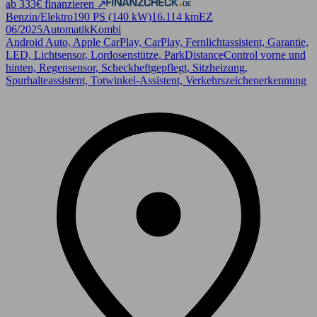
ab 333€ finanzieren ↗
Benzin/Elektro
190 PS (140 kW)
16.114 km
EZ
06/2025
Automatik
Kombi
Android Auto, Apple CarPlay, CarPlay, Fernlichtassistent, Garantie,
LED, Lichtsensor, Lordosenstütze, ParkDistanceControl vorne und
hinten, Regensensor, Scheckheftgepflegt, Sitzheizung,
Spurhalteassistent, Totwinkel-Assistent, Verkehrszeichenerkennung