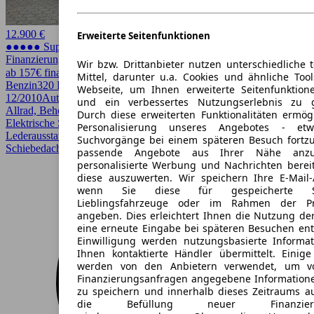
12.900 €
Erweiterte Seitenfunktionen
●●●●● Super Preis
Finanzierung möglich
Wir bzw. Drittanbieter nutzen unterschiedliche 
ab 157€ finanzieren ↗
Mittel, darunter u.a. Cookies und ähnliche Too
Benzin
320 PS (235 kW)
23.500 km
EZ
Webseite, um Ihnen erweiterte Seitenfunktion
12/2010
Automatik
Limousine
4 Türen
und ein verbessertes Nutzungserlebnis zu g
Allrad, Beheizbares Lenkrad, Bi-Xenon Scheinwerfer, Einparkhilfe,
Durch diese erweiterten Funktionalitäten ermög
Elektrische Sitze, Garantie, HU/AU neu, Kurvenlicht,
Personalisierung unseres Angebotes - e
Lederausstattung, Lichtsensor, Regensensor, Scheckheftgepflegt,
Suchvorgänge bei einem späteren Besuch fortzu
Schiebedach, Sitzheizung
passende Angebote aus Ihrer Nähe anzu
personalisierte Werbung und Nachrichten berei
diese auszuwerten. Wir speichern Ihre E-Mail-
wenn Sie diese für gespeicherte Suc
Lieblingsfahrzeuge oder im Rahmen der Pr
angeben. Dies erleichtert Ihnen die Nutzung de
eine erneute Eingabe bei späteren Besuchen entfä
Einwilligung werden nutzungsbasierte Informa
Ihnen kontaktierte Händler übermittelt. Einige
werden von den Anbietern verwendet, um v
Finanzierungsanfragen angegebene Informatione
zu speichern und innerhalb dieses Zeitraums a
die Befüllung neuer Finanzierun