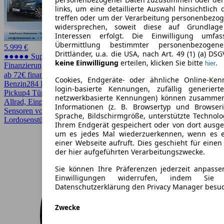
links, um eine detaillierte Auswahl hinsichtlich 
treffen oder um der Verarbeitung personenbezo
widersprechen, soweit diese auf Grundlage 
Interessen erfolgt. Die Einwilligung umfa
Übermittlung bestimmter personenbezoge
5.999 €
Drittländer, u.a. die USA, nach Art. 49 (1) (a) DS
●●●●● Super Preis
keine Einwilligung
erteilen, klicken Sie bitte
.
hier
Finanzierung möglich
ab 72€ finanzieren ↗
Cookies, Endgeräte- oder ähnliche Online-Ken
Benzin
284 PS (209 kW)
119.000 km
EZ 06/2008
Automatik
SUV /
login-basierte Kennungen, zufällig generier
Pickup
4 Türen
netzwerkbasierte Kennungen) können zusamme
Allrad, Einparkhilfe, Einparkhilfe Sensoren hinten, Einparkhilfe
Informationen (z. B. Browsertyp und Browseri
Sensoren vorne, Elektrische Sitze, HU/AU neu, Lederausstattung,
Sprache, Bildschirmgröße, unterstützte Technolo
Lordosenstütze, Schiebedach, Sitzheizung, Xenonscheinwerfer
Ihrem Endgerät gespeichert oder von dort ausg
um es jedes Mal wiederzuerkennen, wenn es 
einer Webseite aufruft. Dies geschieht für eine
der hier aufgeführten Verarbeitungszwecke.
Sie können Ihre Präferenzen jederzeit anpasse
Einwilligungen widerrufen, indem Sie
Datenschutzerklärung den Privacy Manager besu
Zwecke