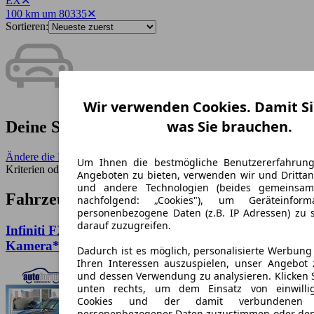
EX
✕
100 km um 80335
✕
Sortieren:
Wir verwenden Cookies. Damit Si
was Sie brauchen.
Deine Suche ergab keine Treffer.
Ändere die Filter
- Benutze einen größeren Umkreis, weniger
Um Ihnen die bestmögliche Benutzererfahrun
Kriterien oder entferne seltene Merkmale.
Angeboten zu bieten, verwenden wir und Drittan
und andere Technologien (beides gemeinsa
Fahrzeuge ähnlich zur Suche:
nachfolgend: „Cookies"), um Geräteinfor
personenbezogene Daten (z.B. IP Adressen) zu 
darauf zuzugreifen.
Infiniti FX 3.5 V6 FX35 Leder*R-
Kamera*Schiebedach*Xenon
Dadurch ist es möglich, personalisierte Werbun
Ihren Interessen auszuspielen, unser Angebot 
und dessen Verwendung zu analysieren. Klicken 
unten rechts, um dem Einsatz von einwillig
Cookies und der damit verbundenen V
personenbezogener Daten zuzustimmen oder den