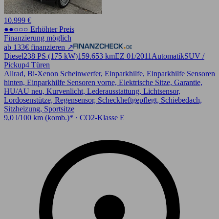
10.999 €
●●○○○ Erhöhter Preis
Finanzierung möglich
ab 133€ finanzieren ↗
Diesel
238 PS (175 kW)
159.653 km
EZ 01/2011
Automatik
SUV /
Pickup
4 Türen
Allrad, Bi-Xenon Scheinwerfer, Einparkhilfe, Einparkhilfe Sensoren
hinten, Einparkhilfe Sensoren vorne, Elektrische Sitze, Garantie,
HU/AU neu, Kurvenlicht, Lederausstattung, Lichtsensor,
Lordosenstütze, Regensensor, Scheckheftgepflegt, Schiebedach,
Sitzheizung, Sportsitze
9,0 l/100 km (komb.)* · CO2-Klasse E