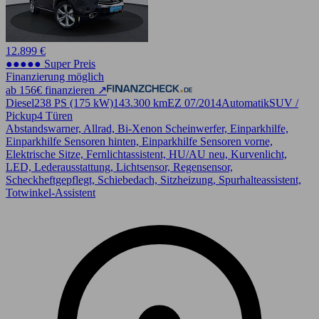
12.899 €
●●●●● Super Preis
Finanzierung möglich
ab 156€ finanzieren ↗
Diesel
238 PS (175 kW)
143.300 km
EZ 07/2014
Automatik
SUV /
Pickup
4 Türen
Abstandswarner, Allrad, Bi-Xenon Scheinwerfer, Einparkhilfe,
Einparkhilfe Sensoren hinten, Einparkhilfe Sensoren vorne,
Elektrische Sitze, Fernlichtassistent, HU/AU neu, Kurvenlicht,
LED, Lederausstattung, Lichtsensor, Regensensor,
Scheckheftgepflegt, Schiebedach, Sitzheizung, Spurhalteassistent,
Totwinkel-Assistent