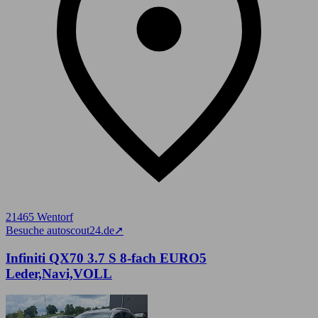
21465 Wentorf
Besuche autoscout24.de
➚
Infiniti QX70 3.7 S 8-fach EURO5
Leder,Navi,VOLL