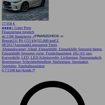
17.950 €
●●●●○ Guter Preis
Finanzierung möglich
ab 218€ finanzieren ↗
Benzin
211 PS (155 kW)
55.000 km
EZ
08/2017
Automatik
Limousine
4 Türen
Abstandswarner, Allrad, Einparkhilfe, Einparkhilfe Sensoren hinten,
Einparkhilfe Sensoren vorne, Fernlichtassistent, HU/AU neu,
Kurvenlicht, LED, LED-Scheinwerfer, Lichtsensor, Panoramadach,
Regensensor, Scheckheftgepflegt, Sitzheizung, Sportpaket,
Sportsitze, Spurhalteassistent
6,7 l/100 km (komb.)*