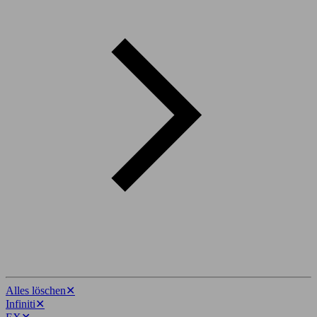
Alles löschen
✕
Infiniti
✕