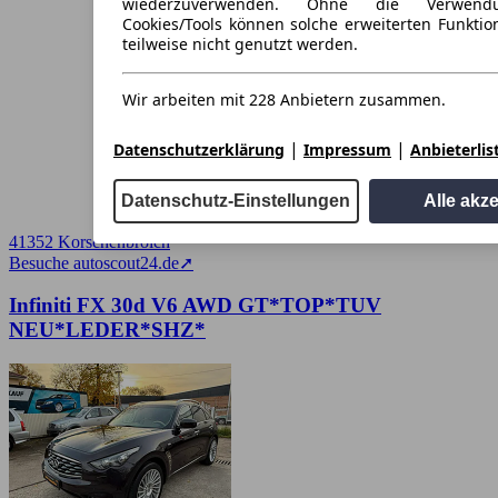
wiederzuverwenden. Ohne die Verwend
Cookies/Tools können solche erweiterten Funkti
teilweise nicht genutzt werden.
Wir arbeiten mit 228 Anbietern zusammen.
|
|
Datenschutzerklärung
Impressum
Anbieterlis
Datenschutz-Einstellungen
Alle akz
41352 Korschenbroich
Besuche autoscout24.de
➚
Infiniti FX 30d V6 AWD GT*TOP*TUV
NEU*LEDER*SHZ*